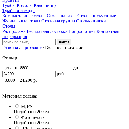
Кровати
Тумбы
Комоды
Калошница
Тумбы и комоды
Компьютерные столы
Столы на заказ
Столы письменные
Журнальные столы
Столовая группа
Столы-книжки
Столы
Распродажа
Бесплатная доставка
Вопрос-ответ
Контактная
информация
найти
Главная
/
Прихожие
/
Большие прихожие
Фильтр
Цена
от
до
руб.
8,800 – 24,200
р.
Материал фасада:
МДФ
Подобрано
200
ед.
Фотопечать
Подобрано
200
ед.
ЛДСП+зеркало