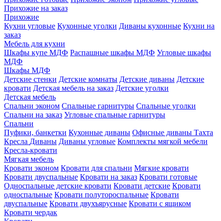
Прихожие на заказ
Прихожие
Кухни угловые
Кухонные уголки
Диваны кухонные
Кухни на
заказ
Мебель для кухни
Шкафы купе МДФ
Распашные шкафы МДФ
Угловые шкафы
МДФ
Шкафы МДФ
Детские стенки
Детские комнаты
Детские диваны
Детские
кровати
Детская мебель на заказ
Детские уголки
Детская мебель
Спальни эконом
Спальные гарнитуры
Спальные уголки
Спальни на заказ
Угловые спальные гарнитуры
Спальни
Пуфики, банкетки
Кухонные диваны
Офисные диваны
Тахта
Кресла
Диваны
Диваны угловые
Комплекты мягкой мебели
Кресла-кровати
Мягкая мебель
Кровати эконом
Кровати для спальни
Мягкие кровати
Кровати двуспальные
Кровати на заказ
Кровати готовые
Односпальные детские кровати
Кровати детские
Кровати
односпальные
Кровати полутороспальные
Кровати
двуспальные
Кровати двухъярусные
Кровати с ящиком
Кровати чердак