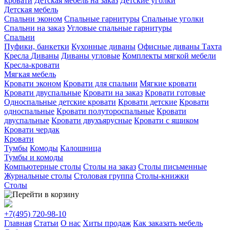
кровати
Детская мебель на заказ
Детские уголки
Детская мебель
Спальни эконом
Спальные гарнитуры
Спальные уголки
Спальни на заказ
Угловые спальные гарнитуры
Спальни
Пуфики, банкетки
Кухонные диваны
Офисные диваны
Тахта
Кресла
Диваны
Диваны угловые
Комплекты мягкой мебели
Кресла-кровати
Мягкая мебель
Кровати эконом
Кровати для спальни
Мягкие кровати
Кровати двуспальные
Кровати на заказ
Кровати готовые
Односпальные детские кровати
Кровати детские
Кровати
односпальные
Кровати полутороспальные
Кровати
двуспальные
Кровати двухъярусные
Кровати с ящиком
Кровати чердак
Кровати
Тумбы
Комоды
Калошница
Тумбы и комоды
Компьютерные столы
Столы на заказ
Столы письменные
Журнальные столы
Столовая группа
Столы-книжки
Столы
+7(495)
720-98-10
Главная
Статьи
О нас
Хиты продаж
Как заказать мебель