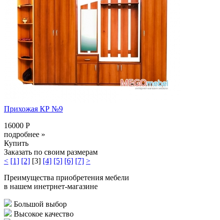
Прихожая КР №9
16000 Р
подробнее »
Купить
Заказать по своим размерам
<
[1]
[2]
[3]
[4]
[5]
[6]
[7]
>
Преимущества приобретения мебели
в нашем инетрнет-магазине
Большой выбор
Высокое качество