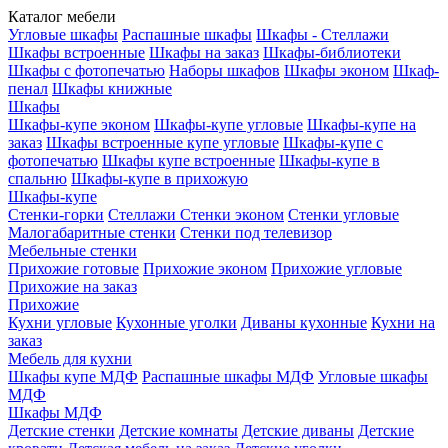
Каталог мебели
Угловые шкафы
Распашные шкафы
Шкафы - Стеллажи
Шкафы встроенные
Шкафы на заказ
Шкафы-библиотеки
Шкафы с фотопечатью
Наборы шкафов
Шкафы эконом
Шкаф-
пенал
Шкафы книжные
Шкафы
Шкафы-купе эконом
Шкафы-купе угловые
Шкафы-купе на
заказ
Шкафы встроенные купе угловые
Шкафы-купе с
фотопечатью
Шкафы купе встроенные
Шкафы-купе в
спальню
Шкафы-купе в прихожую
Шкафы-купе
Стенки-горки
Стеллажи
Стенки эконом
Стенки угловые
Малогабаритные стенки
Стенки под телевизор
Мебельные стенки
Прихожие готовые
Прихожие эконом
Прихожие угловые
Прихожие на заказ
Прихожие
Кухни угловые
Кухонные уголки
Диваны кухонные
Кухни на
заказ
Мебель для кухни
Шкафы купе МДФ
Распашные шкафы МДФ
Угловые шкафы
МДФ
Шкафы МДФ
Детские стенки
Детские комнаты
Детские диваны
Детские