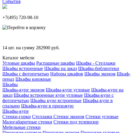
События
+7(495)
720-98-10
14
шт. на сумму
282900
руб.
Каталог мебели
Угловые шкафы
Распашные шкафы
Шкафы - Стеллажи
Шкафы встроенные
Шкафы на заказ
Шкафы-библиотеки
Шкафы с фотопечатью
Наборы шкафов
Шкафы эконом
Шкаф-
пенал
Шкафы книжные
Шкафы
Шкафы-купе эконом
Шкафы-купе угловые
Шкафы-купе на
заказ
Шкафы встроенные купе угловые
Шкафы-купе с
фотопечатью
Шкафы купе встроенные
Шкафы-купе в
спальню
Шкафы-купе в прихожую
Шкафы-купе
Стенки-горки
Стеллажи
Стенки эконом
Стенки угловые
Малогабаритные стенки
Стенки под телевизор
Мебельные стенки
Прихожие готовые
Прихожие эконом
Прихожие угловые