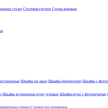
альные столы
Столовая группа
Столы-книжки
ия
встроенные
Шкафы на заказ
Шкафы-библиотеки
Шкафы с фото
з
Шкафы встроенные купе угловые
Шкафы-купе с фотопечатью
абаритные стенки
Стенки под телевизор