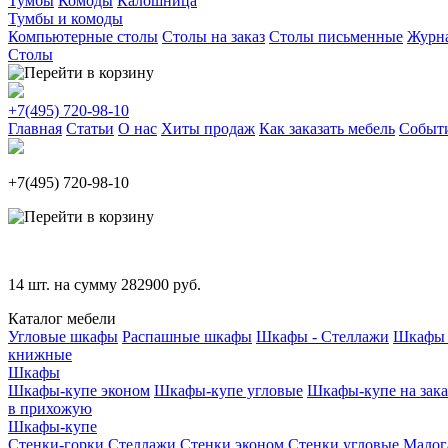
Тумбы
Комоды
Калошница
Тумбы и комоды
Компьютерные столы
Столы на заказ
Столы письменные
Журн
Столы
+7(495)
720-98-10
Главная
Статьи
О нас
Хиты продаж
Как заказать мебель
Событ
+7(495)
720-98-10
14
шт. на сумму
282900
руб.
Каталог мебели
Угловые шкафы
Распашные шкафы
Шкафы - Стеллажи
Шкафы 
книжные
Шкафы
Шкафы-купе эконом
Шкафы-купе угловые
Шкафы-купе на зака
в прихожую
Шкафы-купе
Стенки-горки
Стеллажи
Стенки эконом
Стенки угловые
Малог