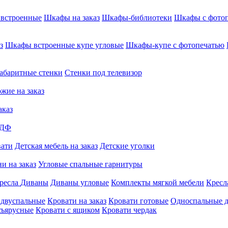
встроенные
Шкафы на заказ
Шкафы-библиотеки
Шкафы с фото
з
Шкафы встроенные купе угловые
Шкафы-купе с фотопечатью
абаритные стенки
Стенки под телевизор
жие на заказ
аказ
МДФ
вати
Детская мебель на заказ
Детские уголки
и на заказ
Угловые спальные гарнитуры
ресла
Диваны
Диваны угловые
Комплекты мягкой мебели
Кресл
 двуспальные
Кровати на заказ
Кровати готовые
Односпальные д
хъярусные
Кровати с ящиком
Кровати чердак