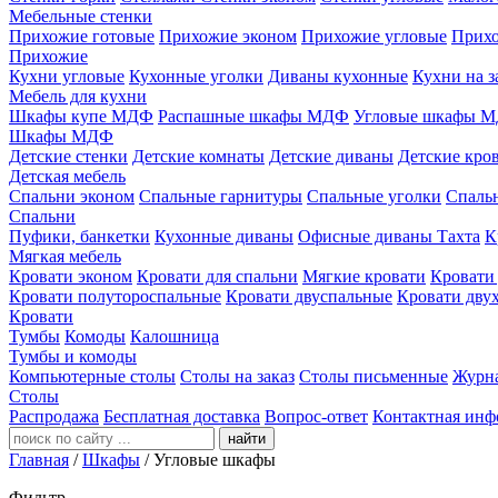
Мебельные стенки
Прихожие готовые
Прихожие эконом
Прихожие угловые
Прихо
Прихожие
Кухни угловые
Кухонные уголки
Диваны кухонные
Кухни на з
Мебель для кухни
Шкафы купе МДФ
Распашные шкафы МДФ
Угловые шкафы 
Шкафы МДФ
Детские стенки
Детские комнаты
Детские диваны
Детские кро
Детская мебель
Спальни эконом
Спальные гарнитуры
Спальные уголки
Спальн
Спальни
Пуфики, банкетки
Кухонные диваны
Офисные диваны
Тахта
К
Мягкая мебель
Кровати эконом
Кровати для спальни
Мягкие кровати
Кровати
Кровати полутороспальные
Кровати двуспальные
Кровати дву
Кровати
Тумбы
Комоды
Калошница
Тумбы и комоды
Компьютерные столы
Столы на заказ
Столы письменные
Журн
Столы
Распродажа
Бесплатная доставка
Вопрос-ответ
Контактная инф
найти
Главная
/
Шкафы
/
Угловые шкафы
Фильтр