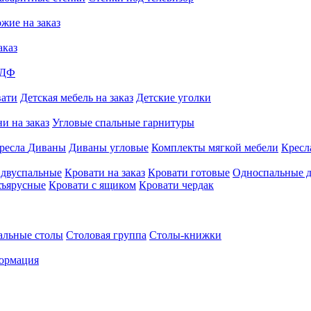
жие на заказ
аказ
МДФ
вати
Детская мебель на заказ
Детские уголки
и на заказ
Угловые спальные гарнитуры
ресла
Диваны
Диваны угловые
Комплекты мягкой мебели
Кресл
 двуспальные
Кровати на заказ
Кровати готовые
Односпальные д
хъярусные
Кровати с ящиком
Кровати чердак
альные столы
Столовая группа
Столы-книжки
ормация