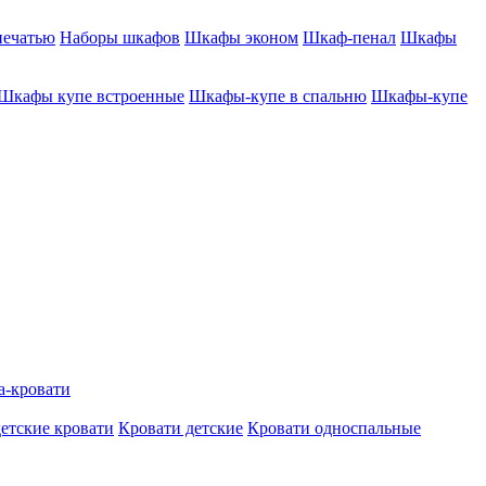
печатью
Наборы шкафов
Шкафы эконом
Шкаф-пенал
Шкафы
Шкафы купе встроенные
Шкафы-купе в спальню
Шкафы-купе
а-кровати
етские кровати
Кровати детские
Кровати односпальные