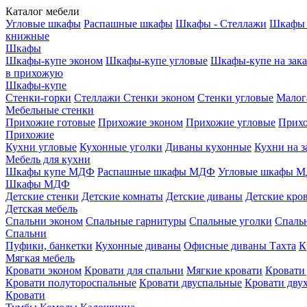
Каталог мебели
Угловые шкафы
Распашные шкафы
Шкафы - Стеллажи
Шкафы 
книжные
Шкафы
Шкафы-купе эконом
Шкафы-купе угловые
Шкафы-купе на зака
в прихожую
Шкафы-купе
Стенки-горки
Стеллажи
Стенки эконом
Стенки угловые
Малог
Мебельные стенки
Прихожие готовые
Прихожие эконом
Прихожие угловые
Прихо
Прихожие
Кухни угловые
Кухонные уголки
Диваны кухонные
Кухни на з
Мебель для кухни
Шкафы купе МДФ
Распашные шкафы МДФ
Угловые шкафы 
Шкафы МДФ
Детские стенки
Детские комнаты
Детские диваны
Детские кро
Детская мебель
Спальни эконом
Спальные гарнитуры
Спальные уголки
Спальн
Спальни
Пуфики, банкетки
Кухонные диваны
Офисные диваны
Тахта
К
Мягкая мебель
Кровати эконом
Кровати для спальни
Мягкие кровати
Кровати
Кровати полутороспальные
Кровати двуспальные
Кровати дву
Кровати