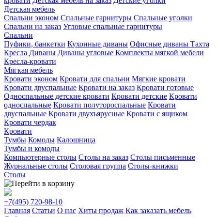
кровати
Детская мебель на заказ
Детские уголки
Детская мебель
Спальни эконом
Спальные гарнитуры
Спальные уголки
Спальни на заказ
Угловые спальные гарнитуры
Спальни
Пуфики, банкетки
Кухонные диваны
Офисные диваны
Тахта
Кресла
Диваны
Диваны угловые
Комплекты мягкой мебели
Кресла-кровати
Мягкая мебель
Кровати эконом
Кровати для спальни
Мягкие кровати
Кровати двуспальные
Кровати на заказ
Кровати готовые
Односпальные детские кровати
Кровати детские
Кровати
односпальные
Кровати полутороспальные
Кровати
двуспальные
Кровати двухъярусные
Кровати с ящиком
Кровати чердак
Кровати
Тумбы
Комоды
Калошница
Тумбы и комоды
Компьютерные столы
Столы на заказ
Столы письменные
Журнальные столы
Столовая группа
Столы-книжки
Столы
+7(495)
720-98-10
Главная
Статьи
О нас
Хиты продаж
Как заказать мебель