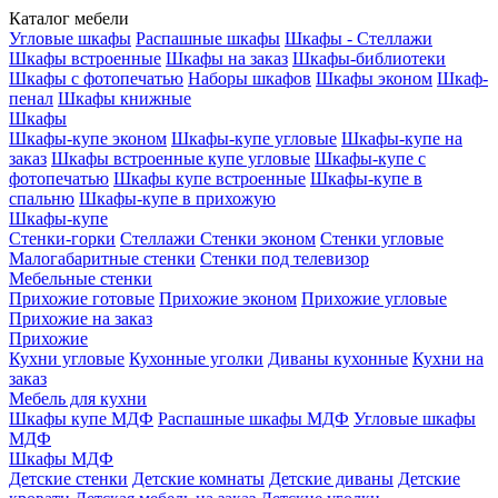
Каталог мебели
Угловые шкафы
Распашные шкафы
Шкафы - Стеллажи
Шкафы встроенные
Шкафы на заказ
Шкафы-библиотеки
Шкафы с фотопечатью
Наборы шкафов
Шкафы эконом
Шкаф-
пенал
Шкафы книжные
Шкафы
Шкафы-купе эконом
Шкафы-купе угловые
Шкафы-купе на
заказ
Шкафы встроенные купе угловые
Шкафы-купе с
фотопечатью
Шкафы купе встроенные
Шкафы-купе в
спальню
Шкафы-купе в прихожую
Шкафы-купе
Стенки-горки
Стеллажи
Стенки эконом
Стенки угловые
Малогабаритные стенки
Стенки под телевизор
Мебельные стенки
Прихожие готовые
Прихожие эконом
Прихожие угловые
Прихожие на заказ
Прихожие
Кухни угловые
Кухонные уголки
Диваны кухонные
Кухни на
заказ
Мебель для кухни
Шкафы купе МДФ
Распашные шкафы МДФ
Угловые шкафы
МДФ
Шкафы МДФ
Детские стенки
Детские комнаты
Детские диваны
Детские