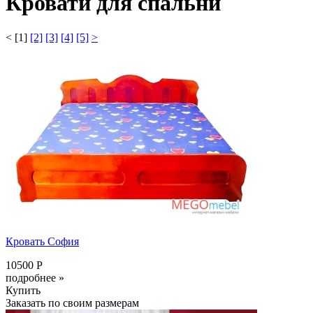
Кровати для спальни
<
[1]
[2]
[3]
[4]
[5]
>
Кровать София
10500 Р
подробнее »
Купить
Заказать по своим размерам