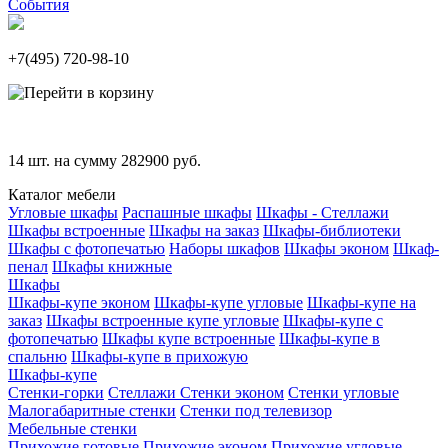
События
+7(495)
720-98-10
14
шт. на сумму
282900
руб.
Каталог мебели
Угловые шкафы
Распашные шкафы
Шкафы - Стеллажи
Шкафы встроенные
Шкафы на заказ
Шкафы-библиотеки
Шкафы с фотопечатью
Наборы шкафов
Шкафы эконом
Шкаф-
пенал
Шкафы книжные
Шкафы
Шкафы-купе эконом
Шкафы-купе угловые
Шкафы-купе на
заказ
Шкафы встроенные купе угловые
Шкафы-купе с
фотопечатью
Шкафы купе встроенные
Шкафы-купе в
спальню
Шкафы-купе в прихожую
Шкафы-купе
Стенки-горки
Стеллажи
Стенки эконом
Стенки угловые
Малогабаритные стенки
Стенки под телевизор
Мебельные стенки
Прихожие готовые
Прихожие эконом
Прихожие угловые