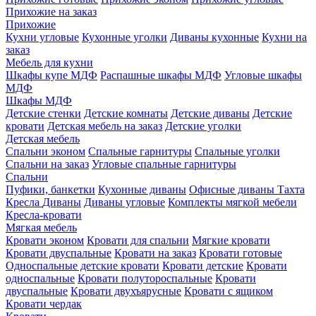
Прихожие на заказ
Прихожие
Кухни угловые
Кухонные уголки
Диваны кухонные
Кухни на
заказ
Мебель для кухни
Шкафы купе МДФ
Распашные шкафы МДФ
Угловые шкафы
МДФ
Шкафы МДФ
Детские стенки
Детские комнаты
Детские диваны
Детские
кровати
Детская мебель на заказ
Детские уголки
Детская мебель
Спальни эконом
Спальные гарнитуры
Спальные уголки
Спальни на заказ
Угловые спальные гарнитуры
Спальни
Пуфики, банкетки
Кухонные диваны
Офисные диваны
Тахта
Кресла
Диваны
Диваны угловые
Комплекты мягкой мебели
Кресла-кровати
Мягкая мебель
Кровати эконом
Кровати для спальни
Мягкие кровати
Кровати двуспальные
Кровати на заказ
Кровати готовые
Односпальные детские кровати
Кровати детские
Кровати
односпальные
Кровати полутороспальные
Кровати
двуспальные
Кровати двухъярусные
Кровати с ящиком
Кровати чердак