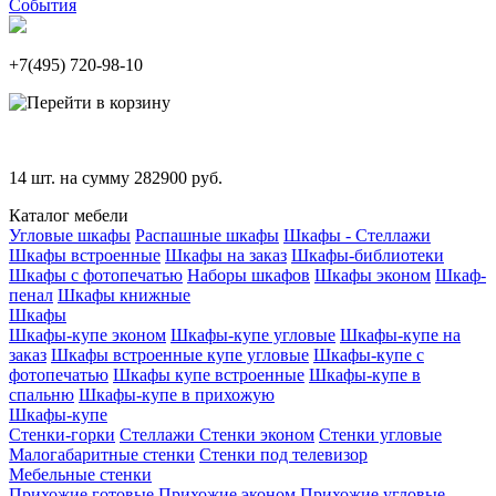
События
+7(495)
720-98-10
14
шт. на сумму
282900
руб.
Каталог мебели
Угловые шкафы
Распашные шкафы
Шкафы - Стеллажи
Шкафы встроенные
Шкафы на заказ
Шкафы-библиотеки
Шкафы с фотопечатью
Наборы шкафов
Шкафы эконом
Шкаф-
пенал
Шкафы книжные
Шкафы
Шкафы-купе эконом
Шкафы-купе угловые
Шкафы-купе на
заказ
Шкафы встроенные купе угловые
Шкафы-купе с
фотопечатью
Шкафы купе встроенные
Шкафы-купе в
спальню
Шкафы-купе в прихожую
Шкафы-купе
Стенки-горки
Стеллажи
Стенки эконом
Стенки угловые
Малогабаритные стенки
Стенки под телевизор
Мебельные стенки
Прихожие готовые
Прихожие эконом
Прихожие угловые