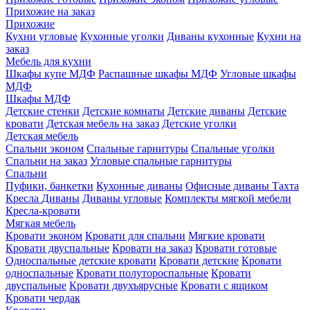
Прихожие на заказ
Прихожие
Кухни угловые
Кухонные уголки
Диваны кухонные
Кухни на
заказ
Мебель для кухни
Шкафы купе МДФ
Распашные шкафы МДФ
Угловые шкафы
МДФ
Шкафы МДФ
Детские стенки
Детские комнаты
Детские диваны
Детские
кровати
Детская мебель на заказ
Детские уголки
Детская мебель
Спальни эконом
Спальные гарнитуры
Спальные уголки
Спальни на заказ
Угловые спальные гарнитуры
Спальни
Пуфики, банкетки
Кухонные диваны
Офисные диваны
Тахта
Кресла
Диваны
Диваны угловые
Комплекты мягкой мебели
Кресла-кровати
Мягкая мебель
Кровати эконом
Кровати для спальни
Мягкие кровати
Кровати двуспальные
Кровати на заказ
Кровати готовые
Односпальные детские кровати
Кровати детские
Кровати
односпальные
Кровати полутороспальные
Кровати
двуспальные
Кровати двухъярусные
Кровати с ящиком
Кровати чердак