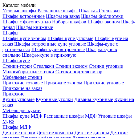
Каталог мебели
Угловые шкафы
Распашные шкафы
Шкафы - Стеллажи
Шкафы встроенные
Шкафы на заказ
Шкафы-библиотеки
Шкафы с фотопечатью
Наборы шкафов
Шкафы эконом
Шкаф-
пенал
Шкафы книжные
Шкафы
Шкафы-купе эконом
Шкафы-купе угловые
Шкафы-купе на
заказ
Шкафы встроенные купе угловые
Шкафы-купе с
фотопечатью
Шкафы купе встроенные
Шкафы-купе в
спальню
Шкафы-купе в прихожую
Шкафы-купе
Стенки-горки
Стеллажи
Стенки эконом
Стенки угловые
Малогабаритные стенки
Стенки под телевизор
Мебельные стенки
Прихожие готовые
Прихожие эконом
Прихожие угловые
Прихожие на заказ
Прихожие
Кухни угловые
Кухонные уголки
Диваны кухонные
Кухни на
заказ
Мебель для кухни
Шкафы купе МДФ
Распашные шкафы МДФ
Угловые шкафы
МДФ
Шкафы МДФ
Детские стенки
Детские комнаты
Детские диваны
Детские