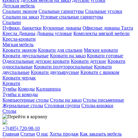
кровати
Детская мебель на заказ
Детские уголки
Детская мебель
Спальни эконом
Спальные гарнитуры
Спальные уголки
Спальни на заказ
Угловые спальные гарнитуры
Спальни
Пуфики, банкетки
Кухонные диваны
Офисные диваны
Тахта
Кресла
Диваны
Диваны угловые
Комплекты мягкой мебели
Кресла-кровати
Мягкая мебель
Кровати эконом
Кровати для спальни
Мягкие кровати
Кровати двуспальные
Кровати на заказ
Кровати готовые
Односпальные детские кровати
Кровати детские
Кровати
односпальные
Кровати полутороспальные
Кровати
двуспальные
Кровати двухъярусные
Кровати с ящиком
Кровати чердак
Кровати
Тумбы
Комоды
Калошница
Тумбы и комоды
Компьютерные столы
Столы на заказ
Столы письменные
Журнальные столы
Столовая группа
Столы-книжки
Столы
+7(495)
720-98-10
Главная
Статьи
О нас
Хиты продаж
Как заказать мебель