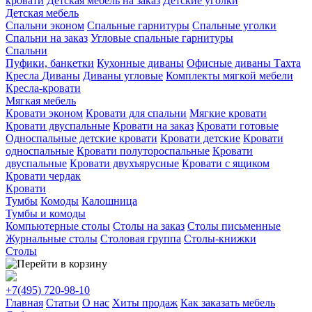
кровати
Детская мебель на заказ
Детские уголки
Детская мебель
Спальни эконом
Спальные гарнитуры
Спальные уголки
Спальни на заказ
Угловые спальные гарнитуры
Спальни
Пуфики, банкетки
Кухонные диваны
Офисные диваны
Тахта
Кресла
Диваны
Диваны угловые
Комплекты мягкой мебели
Кресла-кровати
Мягкая мебель
Кровати эконом
Кровати для спальни
Мягкие кровати
Кровати двуспальные
Кровати на заказ
Кровати готовые
Односпальные детские кровати
Кровати детские
Кровати
односпальные
Кровати полутороспальные
Кровати
двуспальные
Кровати двухъярусные
Кровати с ящиком
Кровати чердак
Кровати
Тумбы
Комоды
Калошница
Тумбы и комоды
Компьютерные столы
Столы на заказ
Столы письменные
Журнальные столы
Столовая группа
Столы-книжки
Столы
+7(495)
720-98-10
Главная
Статьи
О нас
Хиты продаж
Как заказать мебель