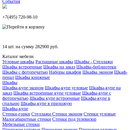
События
+7(495)
720-98-10
14
шт. на сумму
282900
руб.
Каталог мебели
Угловые шкафы
Распашные шкафы
Шкафы - Стеллажи
Шкафы встроенные
Шкафы на заказ
Шкафы-библиотеки
Шкафы с фотопечатью
Наборы шкафов
Шкафы эконом
Шкаф-
пенал
Шкафы книжные
Шкафы
Шкафы-купе эконом
Шкафы-купе угловые
Шкафы-купе на
заказ
Шкафы встроенные купе угловые
Шкафы-купе с
фотопечатью
Шкафы купе встроенные
Шкафы-купе в
спальню
Шкафы-купе в прихожую
Шкафы-купе
Стенки-горки
Стеллажи
Стенки эконом
Стенки угловые
Малогабаритные стенки
Стенки под телевизор
Мебельные стенки
Прихожие готовые
Прихожие эконом
Прихожие угловые