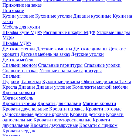
Прихожие на заказ
Прихожие
Кухни угловые
Кухонные уголки
Диваны кухонные
Кухни на
заказ
Мебель для кухни
Шкафы купе МДФ
Распашные шкафы МДФ
Угловые шкафы
МДФ
Шкафы МДФ
Детские стенки
Детские комнаты
Детские диваны
Детские
кровати
Детская мебель на заказ
Детские уголки
Детская мебель
Спальни эконом
Спальные гарнитуры
Спальные уголки
Спальни на заказ
Угловые спальные гарнитуры
Спальни
Пуфики, банкетки
Кухонные диваны
Офисные диваны
Тахта
Кресла
Диваны
Диваны угловые
Комплекты мягкой мебели
Кресла-кровати
Мягкая мебель
Кровати эконом
Кровати для спальни
Мягкие кровати
Кровати двуспальные
Кровати на заказ
Кровати готовые
Односпальные детские кровати
Кровати детские
Кровати
односпальные
Кровати полутороспальные
Кровати
двуспальные
Кровати двухъярусные
Кровати с ящиком
Кровати чердак