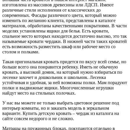
изготовлена из массивов древесины или ЛДСП. Имеют
различные стили исполнения от классических до
современных. Фасады различного цвета, который можно
изменить по желанию клиента, представлены в каталоге
материалов, обработаны качественными покрытиями. В части
моделях установлены ящики для белья. Есть кровати,
спальное место которых находится достаточно высоко, это так
называемые кровати чердаки. В нижней части таких кроватей
есть возможность разместить шкаф или рабочее место со
столом и полками.
Такая оригинальная кровать придется по вкусу всей семье, но
больше всего она понравится ребенку. Иметь не обычную
кровать, а высокий домик, на который нужно взбираться по
лесенке захочет и дошкольник и школьник. Лесенка
устойчивая и удобная, за ней возможны полки. Мам порадуют
полки и выдвижные ящики. Многочисленные игрушки
найдут место на стильных полочках.
У нас вы можете не только выбрать цветовое решение под
интерьер комнаты, но и заказать модель в зеркальном
варианте. Купить детскую кровать – чердак из каталога на
сайте совсем недорого и не сложно.
Матрацы на пружинных блоках, покупаются отдельно в