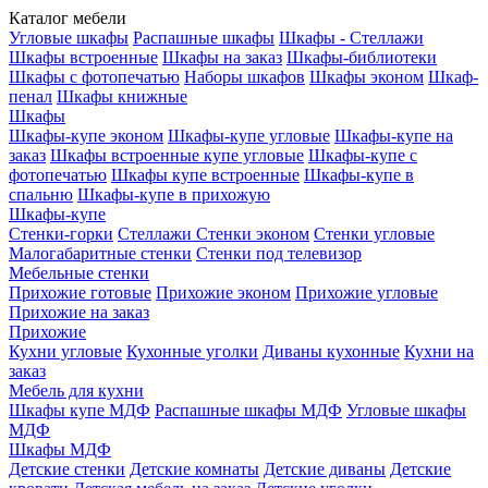
Каталог мебели
Угловые шкафы
Распашные шкафы
Шкафы - Стеллажи
Шкафы встроенные
Шкафы на заказ
Шкафы-библиотеки
Шкафы с фотопечатью
Наборы шкафов
Шкафы эконом
Шкаф-
пенал
Шкафы книжные
Шкафы
Шкафы-купе эконом
Шкафы-купе угловые
Шкафы-купе на
заказ
Шкафы встроенные купе угловые
Шкафы-купе с
фотопечатью
Шкафы купе встроенные
Шкафы-купе в
спальню
Шкафы-купе в прихожую
Шкафы-купе
Стенки-горки
Стеллажи
Стенки эконом
Стенки угловые
Малогабаритные стенки
Стенки под телевизор
Мебельные стенки
Прихожие готовые
Прихожие эконом
Прихожие угловые
Прихожие на заказ
Прихожие
Кухни угловые
Кухонные уголки
Диваны кухонные
Кухни на
заказ
Мебель для кухни
Шкафы купе МДФ
Распашные шкафы МДФ
Угловые шкафы
МДФ
Шкафы МДФ
Детские стенки
Детские комнаты
Детские диваны
Детские