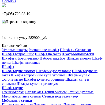
События
+7(495)
720-98-10
14
шт. на сумму
282900
руб.
Каталог мебели
Угловые шкафы
Распашные шкафы
Шкафы - Стеллажи
Шкафы встроенные
Шкафы на заказ
Шкафы-библиотеки
Шкафы с фотопечатью
Наборы шкафов
Шкафы эконом
Шкаф-
пенал
Шкафы книжные
Шкафы
Шкафы-купе эконом
Шкафы-купе угловые
Шкафы-купе на
заказ
Шкафы встроенные купе угловые
Шкафы-купе с
фотопечатью
Шкафы купе встроенные
Шкафы-купе в
спальню
Шкафы-купе в прихожую
Шкафы-купе
Стенки-горки
Стеллажи
Стенки эконом
Стенки угловые
Малогабаритные стенки
Стенки под телевизор
Мебельные стенки
Прихожие готовые
Прихожие эконом
Прихожие угловые