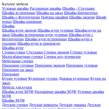
Каталог мебели
Угловые шкафы
Распашные шкафы
Шкафы - Стеллажи
Шкафы встроенные
Шкафы на заказ
Шкафы-библиотеки
Шкафы с фотопечатью
Наборы шкафов
Шкафы эконом
Шкаф-
пенал
Шкафы книжные
Шкафы
Шкафы-купе эконом
Шкафы-купе угловые
Шкафы-купе на
заказ
Шкафы встроенные купе угловые
Шкафы-купе с
фотопечатью
Шкафы купе встроенные
Шкафы-купе в
спальню
Шкафы-купе в прихожую
Шкафы-купе
Стенки-горки
Стеллажи
Стенки эконом
Стенки угловые
Малогабаритные стенки
Стенки под телевизор
Мебельные стенки
Прихожие готовые
Прихожие эконом
Прихожие угловые
Прихожие на заказ
Прихожие
Кухни угловые
Кухонные уголки
Диваны кухонные
Кухни на
заказ
Мебель для кухни
Шкафы купе МДФ
Распашные шкафы МДФ
Угловые шкафы
МДФ
Шкафы МДФ
Детские стенки
Детские комнаты
Детские диваны
Детские