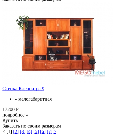
Стенка Клеопатра 9
» малогабаритная
17200 Р
подробнее »
Купить
Заказать по своим размерам
<
[1]
[2]
[3]
[4]
[5]
[6]
[7]
>