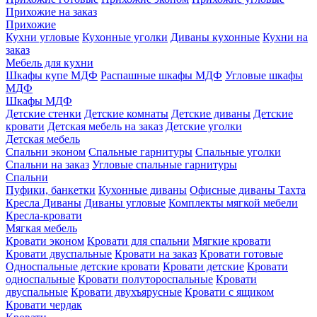
Прихожие на заказ
Прихожие
Кухни угловые
Кухонные уголки
Диваны кухонные
Кухни на
заказ
Мебель для кухни
Шкафы купе МДФ
Распашные шкафы МДФ
Угловые шкафы
МДФ
Шкафы МДФ
Детские стенки
Детские комнаты
Детские диваны
Детские
кровати
Детская мебель на заказ
Детские уголки
Детская мебель
Спальни эконом
Спальные гарнитуры
Спальные уголки
Спальни на заказ
Угловые спальные гарнитуры
Спальни
Пуфики, банкетки
Кухонные диваны
Офисные диваны
Тахта
Кресла
Диваны
Диваны угловые
Комплекты мягкой мебели
Кресла-кровати
Мягкая мебель
Кровати эконом
Кровати для спальни
Мягкие кровати
Кровати двуспальные
Кровати на заказ
Кровати готовые
Односпальные детские кровати
Кровати детские
Кровати
односпальные
Кровати полутороспальные
Кровати
двуспальные
Кровати двухъярусные
Кровати с ящиком
Кровати чердак