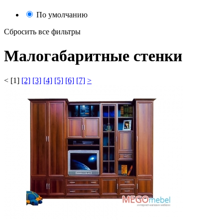
По умолчанию
Сбросить все фильтры
Малогабаритные стенки
<
[1]
[2]
[3]
[4]
[5]
[6]
[7]
>