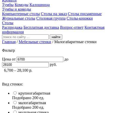
Кровати
Тумбы
Комоды
Калошница
Тумбы и комоды
Компьютерные столы
Столы на заказ
Столы письменные
Журнальные столы
Столовая группа
Столы-книжки
Столы
Распродажа
Бесплатная доставка
Вопрос-ответ
Контактная
информация
найти
Главная
/
Мебельные стенки
/
Малогабаритные стенки
Фильтр
Цена
от
до
руб.
6,700 – 28,100
р.
Вид стенки:
крупногабаритная
Подобрано
200
ед.
малогабаритная
Подобрано
200
ед.
модульная стенка