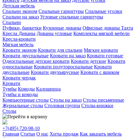
кровати
Детская мебель на заказ
Детские уголки
Детская мебель
Спальни эконом
Спальные гарнитуры
Спальные уголки
Спальни на заказ
Угловые спальные гарнитуры
Спальни
Пуфики, банкетки
Кухонные диваны
Офисные диваны
Тахта
Кресла
Диваны
Диваны угловые
Комплекты мягкой мебели
Кресла-кровати
Мягкая мебель
Кровати эконом
Кровати для спальни
Мягкие кровати
Кровати двуспальные
Кровати на заказ
Кровати готовые
Односпальные детские кровати
Кровати детские
Кровати
односпальные
Кровати полутороспальные
Кровати
двуспальные
Кровати двухъярусные
Кровати с ящиком
Кровати чердак
Кровати
Тумбы
Комоды
Калошница
Тумбы и комоды
Компьютерные столы
Столы на заказ
Столы письменные
Журнальные столы
Столовая группа
Столы-книжки
Столы
+7(495)
720-98-10
Главная
Статьи
О нас
Хиты продаж
Как заказать мебель