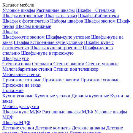
Каталог мебели
Угловые шкафы
Распашные шкафы
Шкафы - Стеллажи
Шкафы встроенные
Шкафы на заказ
Шкафы-библиотеки
Шкафы с фотопечатью
Наборы шкафов
Шкафы эконом
Шкаф-
пенал
Шкафы книжные
Шкафы
Шкафы-купе эконом
Шкафы-купе угловые
Шкафы-купе на
заказ
Шкафы встроенные купе угловые
Шкафы-купе с
фотопечатью
Шкафы купе встроенные
Шкафы-купе в
спальню
Шкафы-купе в прихожую
Шкафы-купе
Стенки-горки
Стеллажи
Стенки эконом
Стенки угловые
Малогабаритные стенки
Стенки под телевизор
Мебельные стенки
Прихожие готовые
Прихожие эконом
Прихожие угловые
Прихожие на заказ
Прихожие
Кухни угловые
Кухонные уголки
Диваны кухонные
Кухни на
заказ
Мебель для кухни
Шкафы купе МДФ
Распашные шкафы МДФ
Угловые шкафы
МДФ
Шкафы МДФ
Детские стенки
Детские комнаты
Детские диваны
Детские