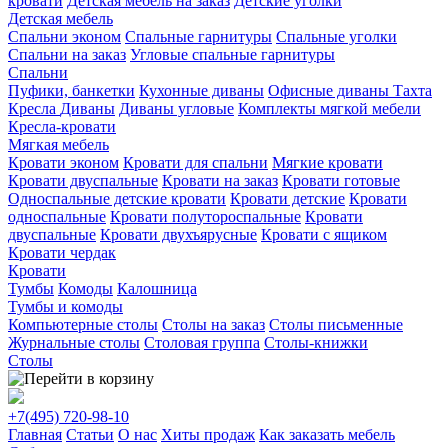
кровати
Детская мебель на заказ
Детские уголки
Детская мебель
Спальни эконом
Спальные гарнитуры
Спальные уголки
Спальни на заказ
Угловые спальные гарнитуры
Спальни
Пуфики, банкетки
Кухонные диваны
Офисные диваны
Тахта
Кресла
Диваны
Диваны угловые
Комплекты мягкой мебели
Кресла-кровати
Мягкая мебель
Кровати эконом
Кровати для спальни
Мягкие кровати
Кровати двуспальные
Кровати на заказ
Кровати готовые
Односпальные детские кровати
Кровати детские
Кровати
односпальные
Кровати полутороспальные
Кровати
двуспальные
Кровати двухъярусные
Кровати с ящиком
Кровати чердак
Кровати
Тумбы
Комоды
Калошница
Тумбы и комоды
Компьютерные столы
Столы на заказ
Столы письменные
Журнальные столы
Столовая группа
Столы-книжки
Столы
+7(495)
720-98-10
Главная
Статьи
О нас
Хиты продаж
Как заказать мебель