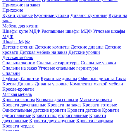
Прихожие на заказ
Прихожие
Кухни угловые
Кухонные уголки
Диваны кухонные
Кухни на
заказ
Мебель для кухни
Шкафы купе МДФ
Распашные шкафы МДФ
Угловые шкафы
МДФ
Шкафы МДФ
Детские стенки
Детские комнаты
Детские диваны
Детские
кровати
Детская мебель на заказ
Детские уголки
Детская мебель
Спальни эконом
Спальные гарнитуры
Спальные уголки
Спальни на заказ
Угловые спальные гарнитуры
Спальни
Пуфики, банкетки
Кухонные диваны
Офисные диваны
Тахта
Кресла
Диваны
Диваны угловые
Комплекты мягкой мебели
Кресла-кровати
Мягкая мебель
Кровати эконом
Кровати для спальни
Мягкие кровати
Кровати двуспальные
Кровати на заказ
Кровати готовые
Односпальные детские кровати
Кровати детские
Кровати
односпальные
Кровати полутороспальные
Кровати
двуспальные
Кровати двухъярусные
Кровати с ящиком
Кровати чердак