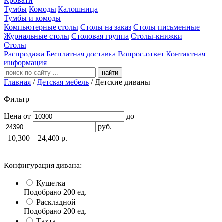
Кровати
Тумбы
Комоды
Калошница
Тумбы и комоды
Компьютерные столы
Столы на заказ
Столы письменные
Журнальные столы
Столовая группа
Столы-книжки
Столы
Распродажа
Бесплатная доставка
Вопрос-ответ
Контактная
информация
найти
Главная
/
Детская мебель
/
Детские диваны
Фильтр
Цена
от
до
руб.
10,300 – 24,400
р.
Конфигурация дивана:
Кушетка
Подобрано
200
ед.
Раскладной
Подобрано
200
ед.
Тахта