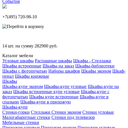
События
+7(495)
720-98-10
14
шт. на сумму
282900
руб.
Каталог мебели
Угловые шкафы
Распашные шкафы
Шкафы - Стеллажи
Шкафы встроенные
Шкафы на заказ
Шкафы-библиотеки
Шкафы с фотопечатью
Наборы шкафов
Шкафы эконом
Шкаф-
пенал
Шкафы книжные
Шкафы
Шкафы-купе эконом
Шкафы-купе угловые
Шкафы-купе на
заказ
Шкафы встроенные купе угловые
Шкафы-купе с
фотопечатью
Шкафы купе встроенные
Шкафы-купе в
спальню
Шкафы-купе в прихожую
Шкафы-купе
Стенки-горки
Стеллажи
Стенки эконом
Стенки угловые
Малогабаритные стенки
Стенки под телевизор
Мебельные стенки
Прихожие готовые
Прихожие эконом
Прихожие угловые