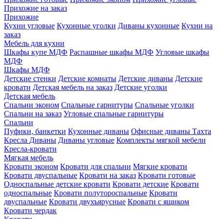
Прихожие на заказ
Прихожие
Кухни угловые
Кухонные уголки
Диваны кухонные
Кухни на
заказ
Мебель для кухни
Шкафы купе МДФ
Распашные шкафы МДФ
Угловые шкафы
МДФ
Шкафы МДФ
Детские стенки
Детские комнаты
Детские диваны
Детские
кровати
Детская мебель на заказ
Детские уголки
Детская мебель
Спальни эконом
Спальные гарнитуры
Спальные уголки
Спальни на заказ
Угловые спальные гарнитуры
Спальни
Пуфики, банкетки
Кухонные диваны
Офисные диваны
Тахта
Кресла
Диваны
Диваны угловые
Комплекты мягкой мебели
Кресла-кровати
Мягкая мебель
Кровати эконом
Кровати для спальни
Мягкие кровати
Кровати двуспальные
Кровати на заказ
Кровати готовые
Односпальные детские кровати
Кровати детские
Кровати
односпальные
Кровати полутороспальные
Кровати
двуспальные
Кровати двухъярусные
Кровати с ящиком
Кровати чердак