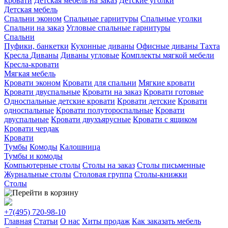
кровати
Детская мебель на заказ
Детские уголки
Детская мебель
Спальни эконом
Спальные гарнитуры
Спальные уголки
Спальни на заказ
Угловые спальные гарнитуры
Спальни
Пуфики, банкетки
Кухонные диваны
Офисные диваны
Тахта
Кресла
Диваны
Диваны угловые
Комплекты мягкой мебели
Кресла-кровати
Мягкая мебель
Кровати эконом
Кровати для спальни
Мягкие кровати
Кровати двуспальные
Кровати на заказ
Кровати готовые
Односпальные детские кровати
Кровати детские
Кровати
односпальные
Кровати полутороспальные
Кровати
двуспальные
Кровати двухъярусные
Кровати с ящиком
Кровати чердак
Кровати
Тумбы
Комоды
Калошница
Тумбы и комоды
Компьютерные столы
Столы на заказ
Столы письменные
Журнальные столы
Столовая группа
Столы-книжки
Столы
+7(495)
720-98-10
Главная
Статьи
О нас
Хиты продаж
Как заказать мебель