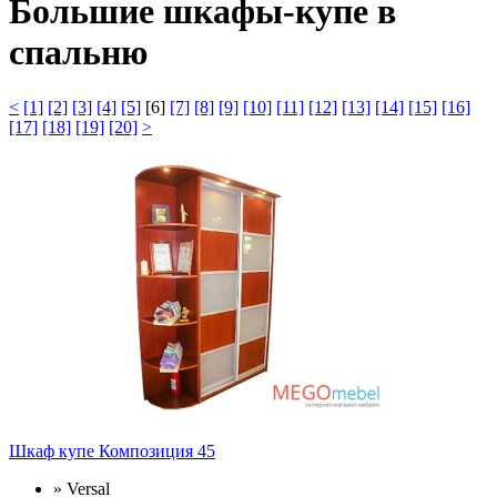
Большие шкафы-купе в
спальню
<
[1]
[2]
[3]
[4]
[5]
[6]
[7]
[8]
[9]
[10]
[11]
[12]
[13]
[14]
[15]
[16]
[17]
[18]
[19]
[20]
>
Шкаф купе Композиция 45
» Versal