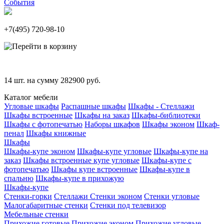
События
+7(495)
720-98-10
14
шт. на сумму
282900
руб.
Каталог мебели
Угловые шкафы
Распашные шкафы
Шкафы - Стеллажи
Шкафы встроенные
Шкафы на заказ
Шкафы-библиотеки
Шкафы с фотопечатью
Наборы шкафов
Шкафы эконом
Шкаф-
пенал
Шкафы книжные
Шкафы
Шкафы-купе эконом
Шкафы-купе угловые
Шкафы-купе на
заказ
Шкафы встроенные купе угловые
Шкафы-купе с
фотопечатью
Шкафы купе встроенные
Шкафы-купе в
спальню
Шкафы-купе в прихожую
Шкафы-купе
Стенки-горки
Стеллажи
Стенки эконом
Стенки угловые
Малогабаритные стенки
Стенки под телевизор
Мебельные стенки
Прихожие готовые
Прихожие эконом
Прихожие угловые