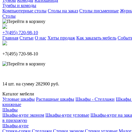
Тумбы
Комоды
Калошница
Тумбы и комоды
Компьютерные столы
Столы на заказ
Столы письменные
Журн
Столы
+7(495)
720-98-10
Главная
Статьи
О нас
Хиты продаж
Как заказать мебель
Событ
+7(495)
720-98-10
14
шт. на сумму
282900
руб.
Каталог мебели
Угловые шкафы
Распашные шкафы
Шкафы - Стеллажи
Шкафы 
книжные
Шкафы
Шкафы-купе эконом
Шкафы-купе угловые
Шкафы-купе на зака
в прихожую
Шкафы-купе
Стенки-горки
Стеллажи
Стенки эконом
Стенки угловые
Малог