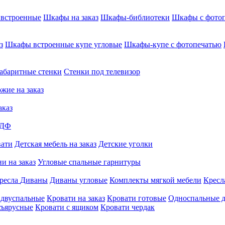
встроенные
Шкафы на заказ
Шкафы-библиотеки
Шкафы с фото
з
Шкафы встроенные купе угловые
Шкафы-купе с фотопечатью
абаритные стенки
Стенки под телевизор
жие на заказ
аказ
МДФ
вати
Детская мебель на заказ
Детские уголки
и на заказ
Угловые спальные гарнитуры
ресла
Диваны
Диваны угловые
Комплекты мягкой мебели
Кресл
 двуспальные
Кровати на заказ
Кровати готовые
Односпальные д
хъярусные
Кровати с ящиком
Кровати чердак