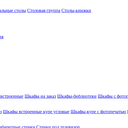
альные столы
Столовая группа
Столы-книжки
ия
встроенные
Шкафы на заказ
Шкафы-библиотеки
Шкафы с фото
з
Шкафы встроенные купе угловые
Шкафы-купе с фотопечатью
абаритные стенки
Стенки под телевизор