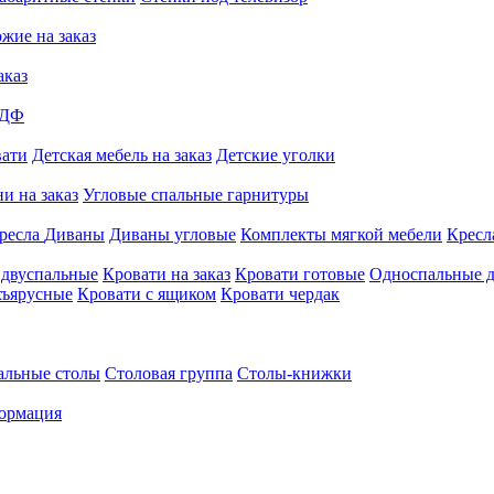
жие на заказ
аказ
МДФ
вати
Детская мебель на заказ
Детские уголки
и на заказ
Угловые спальные гарнитуры
ресла
Диваны
Диваны угловые
Комплекты мягкой мебели
Кресл
 двуспальные
Кровати на заказ
Кровати готовые
Односпальные д
хъярусные
Кровати с ящиком
Кровати чердак
альные столы
Столовая группа
Столы-книжки
ормация