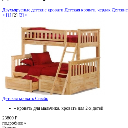
Двухъярусные детские кровати
Детская кровать чердак
Детские
<
[1]
[2]
[3]
>
Детская кровать Симбо
» кровать для мальчика, кровать для 2-х детей
23800 Р
подробнее »