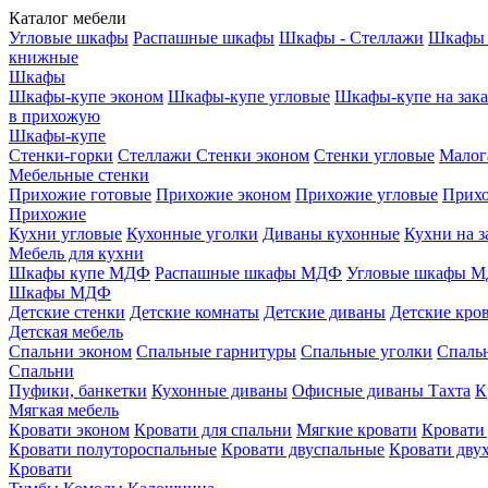
Каталог мебели
Угловые шкафы
Распашные шкафы
Шкафы - Стеллажи
Шкафы 
книжные
Шкафы
Шкафы-купе эконом
Шкафы-купе угловые
Шкафы-купе на зака
в прихожую
Шкафы-купе
Стенки-горки
Стеллажи
Стенки эконом
Стенки угловые
Малог
Мебельные стенки
Прихожие готовые
Прихожие эконом
Прихожие угловые
Прихо
Прихожие
Кухни угловые
Кухонные уголки
Диваны кухонные
Кухни на з
Мебель для кухни
Шкафы купе МДФ
Распашные шкафы МДФ
Угловые шкафы 
Шкафы МДФ
Детские стенки
Детские комнаты
Детские диваны
Детские кро
Детская мебель
Спальни эконом
Спальные гарнитуры
Спальные уголки
Спальн
Спальни
Пуфики, банкетки
Кухонные диваны
Офисные диваны
Тахта
К
Мягкая мебель
Кровати эконом
Кровати для спальни
Мягкие кровати
Кровати
Кровати полутороспальные
Кровати двуспальные
Кровати дву
Кровати