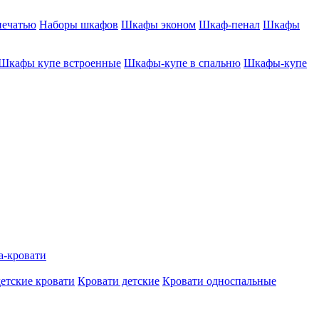
печатью
Наборы шкафов
Шкафы эконом
Шкаф-пенал
Шкафы
Шкафы купе встроенные
Шкафы-купе в спальню
Шкафы-купе
а-кровати
етские кровати
Кровати детские
Кровати односпальные