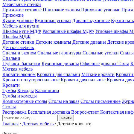
Мебельные стенки
Прихожие готовые
Прихожие эконом
Прихожие угловые
Прихо
Прихожие
Кухни угловые
Кухонные уголки
Диваны кухонные
Кухни на з
Мебель для кухни
Шкафы купе МДФ
Распашные шкафы МДФ
Угловые шкафы 
Шкафы МДФ
Детские стенки
Детские комнаты
Детские диваны
Детские кро
Детская мебель
Спальни эконом
Спальные гарнитуры
Спальные уголки
Спальн
Спальни
Пуфики, банкетки
Кухонные диваны
Офисные диваны
Тахта
К
Мягкая мебель
Кровати эконом
Кровати для спальни
Мягкие кровати
Кровати
Кровати полутороспальные
Кровати двуспальные
Кровати дву
Кровати
Тумбы
Комоды
Калошница
Тумбы и комоды
Компьютерные столы
Столы на заказ
Столы письменные
Журн
Столы
Распродажа
Бесплатная доставка
Вопрос-ответ
Контактная инф
найти
Главная
/
Детская мебель
/
Детские кровати
Фильтр