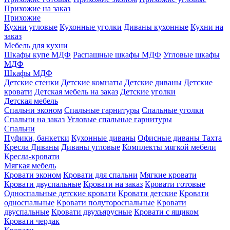
Прихожие на заказ
Прихожие
Кухни угловые
Кухонные уголки
Диваны кухонные
Кухни на
заказ
Мебель для кухни
Шкафы купе МДФ
Распашные шкафы МДФ
Угловые шкафы
МДФ
Шкафы МДФ
Детские стенки
Детские комнаты
Детские диваны
Детские
кровати
Детская мебель на заказ
Детские уголки
Детская мебель
Спальни эконом
Спальные гарнитуры
Спальные уголки
Спальни на заказ
Угловые спальные гарнитуры
Спальни
Пуфики, банкетки
Кухонные диваны
Офисные диваны
Тахта
Кресла
Диваны
Диваны угловые
Комплекты мягкой мебели
Кресла-кровати
Мягкая мебель
Кровати эконом
Кровати для спальни
Мягкие кровати
Кровати двуспальные
Кровати на заказ
Кровати готовые
Односпальные детские кровати
Кровати детские
Кровати
односпальные
Кровати полутороспальные
Кровати
двуспальные
Кровати двухъярусные
Кровати с ящиком
Кровати чердак