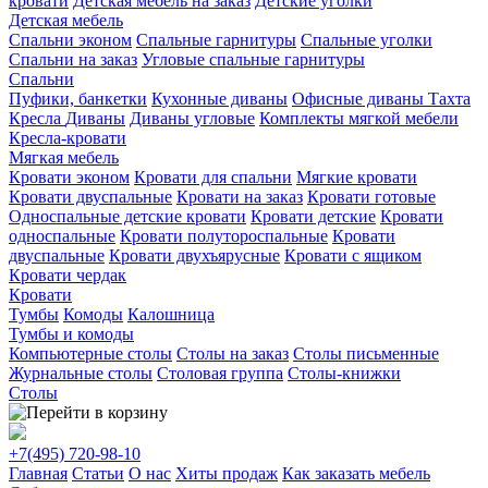
кровати
Детская мебель на заказ
Детские уголки
Детская мебель
Спальни эконом
Спальные гарнитуры
Спальные уголки
Спальни на заказ
Угловые спальные гарнитуры
Спальни
Пуфики, банкетки
Кухонные диваны
Офисные диваны
Тахта
Кресла
Диваны
Диваны угловые
Комплекты мягкой мебели
Кресла-кровати
Мягкая мебель
Кровати эконом
Кровати для спальни
Мягкие кровати
Кровати двуспальные
Кровати на заказ
Кровати готовые
Односпальные детские кровати
Кровати детские
Кровати
односпальные
Кровати полутороспальные
Кровати
двуспальные
Кровати двухъярусные
Кровати с ящиком
Кровати чердак
Кровати
Тумбы
Комоды
Калошница
Тумбы и комоды
Компьютерные столы
Столы на заказ
Столы письменные
Журнальные столы
Столовая группа
Столы-книжки
Столы
+7(495)
720-98-10
Главная
Статьи
О нас
Хиты продаж
Как заказать мебель