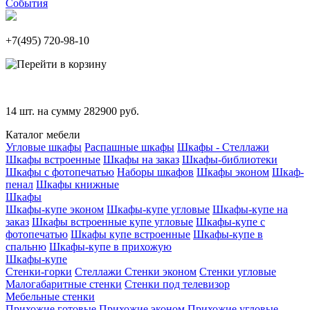
События
+7(495)
720-98-10
14
шт. на сумму
282900
руб.
Каталог мебели
Угловые шкафы
Распашные шкафы
Шкафы - Стеллажи
Шкафы встроенные
Шкафы на заказ
Шкафы-библиотеки
Шкафы с фотопечатью
Наборы шкафов
Шкафы эконом
Шкаф-
пенал
Шкафы книжные
Шкафы
Шкафы-купе эконом
Шкафы-купе угловые
Шкафы-купе на
заказ
Шкафы встроенные купе угловые
Шкафы-купе с
фотопечатью
Шкафы купе встроенные
Шкафы-купе в
спальню
Шкафы-купе в прихожую
Шкафы-купе
Стенки-горки
Стеллажи
Стенки эконом
Стенки угловые
Малогабаритные стенки
Стенки под телевизор
Мебельные стенки
Прихожие готовые
Прихожие эконом
Прихожие угловые