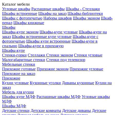
Каталог мебели
Угловые шкафы
Распашные шкафы
Шкафы - Стеллажи
Шкафы встроенные
Шкафы на заказ
Шкафы-библиотеки
Шкафы с фотопечатью
Наборы шкафов
Шкафы эконом
Шкаф-
пенал
Шкафы книжные
Шкафы
Шкафы-купе эконом
Шкафы-купе угловые
Шкафы-купе на
заказ
Шкафы встроенные купе угловые
Шкафы-купе с
фотопечатью
Шкафы купе встроенные
Шкафы-купе в
спальню
Шкафы-купе в прихожую
Шкафы-купе
Стенки-горки
Стеллажи
Стенки эконом
Стенки угловые
Малогабаритные стенки
Стенки под телевизор
Мебельные стенки
Прихожие готовые
Прихожие эконом
Прихожие угловые
Прихожие на заказ
Прихожие
Кухни угловые
Кухонные уголки
Диваны кухонные
Кухни на
заказ
Мебель для кухни
Шкафы купе МДФ
Распашные шкафы МДФ
Угловые шкафы
МДФ
Шкафы МДФ
Детские стенки
Детские комнаты
Детские диваны
Детские