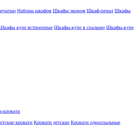
печатью
Наборы шкафов
Шкафы эконом
Шкаф-пенал
Шкафы
Шкафы купе встроенные
Шкафы-купе в спальню
Шкафы-купе
а-кровати
етские кровати
Кровати детские
Кровати односпальные