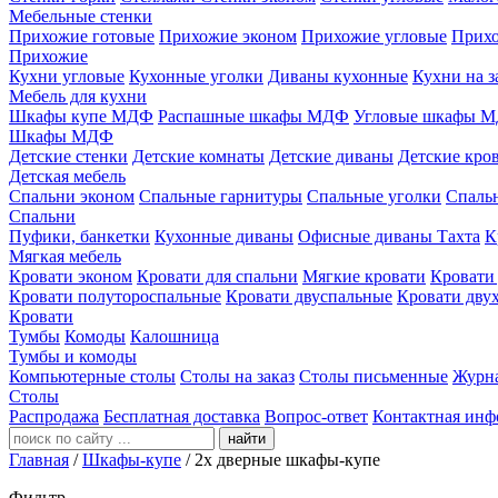
Мебельные стенки
Прихожие готовые
Прихожие эконом
Прихожие угловые
Прихо
Прихожие
Кухни угловые
Кухонные уголки
Диваны кухонные
Кухни на з
Мебель для кухни
Шкафы купе МДФ
Распашные шкафы МДФ
Угловые шкафы 
Шкафы МДФ
Детские стенки
Детские комнаты
Детские диваны
Детские кро
Детская мебель
Спальни эконом
Спальные гарнитуры
Спальные уголки
Спальн
Спальни
Пуфики, банкетки
Кухонные диваны
Офисные диваны
Тахта
К
Мягкая мебель
Кровати эконом
Кровати для спальни
Мягкие кровати
Кровати
Кровати полутороспальные
Кровати двуспальные
Кровати дву
Кровати
Тумбы
Комоды
Калошница
Тумбы и комоды
Компьютерные столы
Столы на заказ
Столы письменные
Журн
Столы
Распродажа
Бесплатная доставка
Вопрос-ответ
Контактная инф
найти
Главная
/
Шкафы-купе
/
2x дверные шкафы-купе
Фильтр