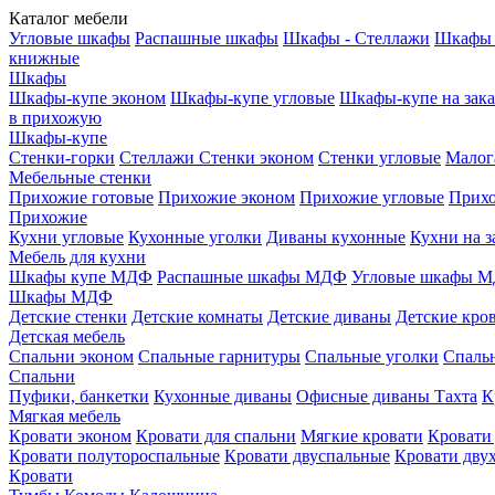
Каталог мебели
Угловые шкафы
Распашные шкафы
Шкафы - Стеллажи
Шкафы 
книжные
Шкафы
Шкафы-купе эконом
Шкафы-купе угловые
Шкафы-купе на зака
в прихожую
Шкафы-купе
Стенки-горки
Стеллажи
Стенки эконом
Стенки угловые
Малог
Мебельные стенки
Прихожие готовые
Прихожие эконом
Прихожие угловые
Прихо
Прихожие
Кухни угловые
Кухонные уголки
Диваны кухонные
Кухни на з
Мебель для кухни
Шкафы купе МДФ
Распашные шкафы МДФ
Угловые шкафы 
Шкафы МДФ
Детские стенки
Детские комнаты
Детские диваны
Детские кро
Детская мебель
Спальни эконом
Спальные гарнитуры
Спальные уголки
Спальн
Спальни
Пуфики, банкетки
Кухонные диваны
Офисные диваны
Тахта
К
Мягкая мебель
Кровати эконом
Кровати для спальни
Мягкие кровати
Кровати
Кровати полутороспальные
Кровати двуспальные
Кровати дву
Кровати