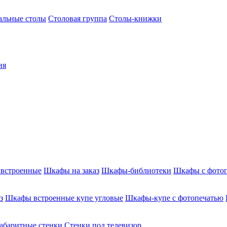
альные столы
Столовая группа
Столы-книжки
ия
встроенные
Шкафы на заказ
Шкафы-библиотеки
Шкафы с фото
з
Шкафы встроенные купе угловые
Шкафы-купе с фотопечатью
абаритные стенки
Стенки под телевизор