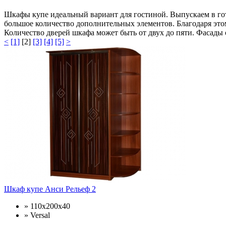
Шкафы купе идеальный вариант для гостиной. Выпускаем в гот
большое количество дополнительных элементов. Благодаря это
Количество дверей шкафа может быть от двух до пяти. Фасады 
<
[1]
[2]
[3]
[4]
[5]
>
Шкаф купе Анси Рельеф 2
» 110х200х40
» Versal