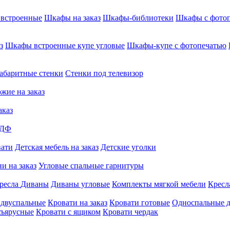
встроенные
Шкафы на заказ
Шкафы-библиотеки
Шкафы с фото
з
Шкафы встроенные купе угловые
Шкафы-купе с фотопечатью
абаритные стенки
Стенки под телевизор
жие на заказ
аказ
МДФ
вати
Детская мебель на заказ
Детские уголки
и на заказ
Угловые спальные гарнитуры
ресла
Диваны
Диваны угловые
Комплекты мягкой мебели
Кресл
 двуспальные
Кровати на заказ
Кровати готовые
Односпальные д
хъярусные
Кровати с ящиком
Кровати чердак