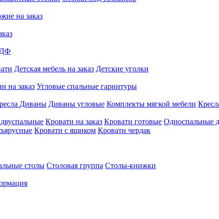
жие на заказ
аказ
МДФ
вати
Детская мебель на заказ
Детские уголки
и на заказ
Угловые спальные гарнитуры
ресла
Диваны
Диваны угловые
Комплекты мягкой мебели
Кресл
 двуспальные
Кровати на заказ
Кровати готовые
Односпальные д
хъярусные
Кровати с ящиком
Кровати чердак
альные столы
Столовая группа
Столы-книжки
ормация