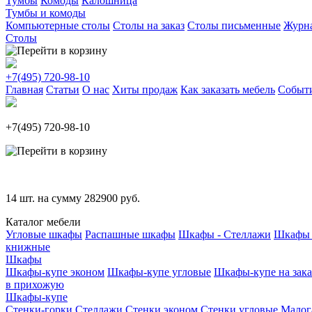
Тумбы
Комоды
Калошница
Тумбы и комоды
Компьютерные столы
Столы на заказ
Столы письменные
Журн
Столы
+7(495)
720-98-10
Главная
Статьи
О нас
Хиты продаж
Как заказать мебель
Событ
+7(495)
720-98-10
14
шт. на сумму
282900
руб.
Каталог мебели
Угловые шкафы
Распашные шкафы
Шкафы - Стеллажи
Шкафы 
книжные
Шкафы
Шкафы-купе эконом
Шкафы-купе угловые
Шкафы-купе на зака
в прихожую
Шкафы-купе
Стенки-горки
Стеллажи
Стенки эконом
Стенки угловые
Малог