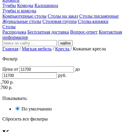
Кровати
Тумбы
Комоды
Калошница
Тумбы и комоды
Компьютерные столы
Столы на заказ
Столы письменные
Журнальные столы
Столовая группа
Столы-книжки
Столы
Распродажа
Бесплатная доставка
Вопрос-ответ
Контактная
информация
найти
Главная
/
Мягкая мебель
/
Кресла
/
Кожаные кресла
Фильтр
Цена
от
до
руб.
1,700
р.
,700
р.
Показывать:
По умолчанию
Сбросить все фильтры