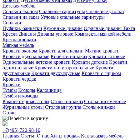
кровати
Детская мебель на заказ
Детские уголки
Детская мебель
Спальни эконом
Спальные гарнитуры
Спальные уголки
Спальни на заказ
Угловые спальные гарнитуры
Спальни
Пуфики, банкетки
Кухонные диваны
Офисные диваны
Тахта
Кресла
Диваны
Диваны угловые
Комплекты мягкой мебели
Кресла-кровати
Мягкая мебель
Кровати эконом
Кровати для спальни
Мягкие кровати
Кровати двуспальные
Кровати на заказ
Кровати готовые
Односпальные детские кровати
Кровати детские
Кровати
односпальные
Кровати полутороспальные
Кровати
двуспальные
Кровати двухъярусные
Кровати с ящиком
Кровати чердак
Кровати
Тумбы
Комоды
Калошница
Тумбы и комоды
Компьютерные столы
Столы на заказ
Столы письменные
Журнальные столы
Столовая группа
Столы-книжки
Столы
+7(495)
720-98-10
Главная
Статьи
О нас
Хиты продаж
Как заказать мебель