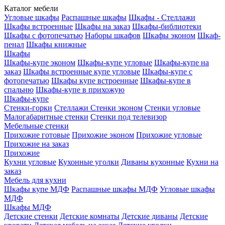
Каталог мебели
Угловые шкафы
Распашные шкафы
Шкафы - Стеллажи
Шкафы встроенные
Шкафы на заказ
Шкафы-библиотеки
Шкафы с фотопечатью
Наборы шкафов
Шкафы эконом
Шкаф-
пенал
Шкафы книжные
Шкафы
Шкафы-купе эконом
Шкафы-купе угловые
Шкафы-купе на
заказ
Шкафы встроенные купе угловые
Шкафы-купе с
фотопечатью
Шкафы купе встроенные
Шкафы-купе в
спальню
Шкафы-купе в прихожую
Шкафы-купе
Стенки-горки
Стеллажи
Стенки эконом
Стенки угловые
Малогабаритные стенки
Стенки под телевизор
Мебельные стенки
Прихожие готовые
Прихожие эконом
Прихожие угловые
Прихожие на заказ
Прихожие
Кухни угловые
Кухонные уголки
Диваны кухонные
Кухни на
заказ
Мебель для кухни
Шкафы купе МДФ
Распашные шкафы МДФ
Угловые шкафы
МДФ
Шкафы МДФ
Детские стенки
Детские комнаты
Детские диваны
Детские