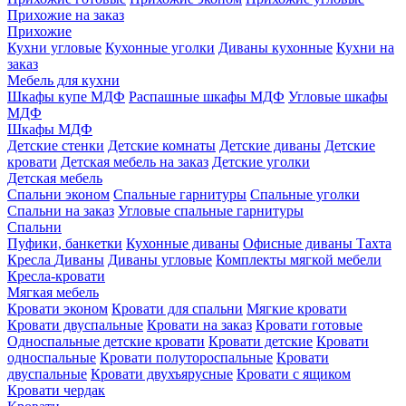
Прихожие на заказ
Прихожие
Кухни угловые
Кухонные уголки
Диваны кухонные
Кухни на
заказ
Мебель для кухни
Шкафы купе МДФ
Распашные шкафы МДФ
Угловые шкафы
МДФ
Шкафы МДФ
Детские стенки
Детские комнаты
Детские диваны
Детские
кровати
Детская мебель на заказ
Детские уголки
Детская мебель
Спальни эконом
Спальные гарнитуры
Спальные уголки
Спальни на заказ
Угловые спальные гарнитуры
Спальни
Пуфики, банкетки
Кухонные диваны
Офисные диваны
Тахта
Кресла
Диваны
Диваны угловые
Комплекты мягкой мебели
Кресла-кровати
Мягкая мебель
Кровати эконом
Кровати для спальни
Мягкие кровати
Кровати двуспальные
Кровати на заказ
Кровати готовые
Односпальные детские кровати
Кровати детские
Кровати
односпальные
Кровати полутороспальные
Кровати
двуспальные
Кровати двухъярусные
Кровати с ящиком
Кровати чердак