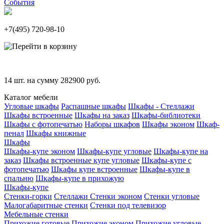
События
+7(495)
720-98-10
14
шт. на сумму
282900
руб.
Каталог мебели
Угловые шкафы
Распашные шкафы
Шкафы - Стеллажи
Шкафы встроенные
Шкафы на заказ
Шкафы-библиотеки
Шкафы с фотопечатью
Наборы шкафов
Шкафы эконом
Шкаф-
пенал
Шкафы книжные
Шкафы
Шкафы-купе эконом
Шкафы-купе угловые
Шкафы-купе на
заказ
Шкафы встроенные купе угловые
Шкафы-купе с
фотопечатью
Шкафы купе встроенные
Шкафы-купе в
спальню
Шкафы-купе в прихожую
Шкафы-купе
Стенки-горки
Стеллажи
Стенки эконом
Стенки угловые
Малогабаритные стенки
Стенки под телевизор
Мебельные стенки
Прихожие готовые
Прихожие эконом
Прихожие угловые