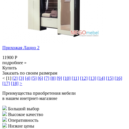
Прихожая Лацио 2
11900 Р
подробнее »
Купить
Заказать по своим размерам
<
[1]
[2]
[3]
[4]
[5]
[6]
[7]
[8]
[9]
[10]
[11]
[12]
[13]
[14]
[15]
[16]
[17]
[18]
>
Преимущества приобретения мебели
в нашем инетрнет-магазине
Большой выбор
Высокое качество
Оперативность
Низкие цены