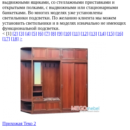
выдвижными ящиками, со стеллажными приставками и
открытыми полками, с выдвижными или стационарными
банкетками. Во многих моделях уже установлены
светильники подсветки. По желанию клиента мы можем
установить светильники и в моделях изначально не имеющих
функциональной подсветки.
<
[1]
[2]
[3]
[4]
[5]
[6]
[7]
[8]
[9]
[10]
[11]
[12]
[13]
[14]
[15]
[16]
[17]
[18]
>
Прихожая Теко 2