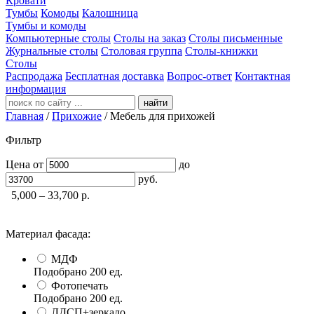
Кровати
Тумбы
Комоды
Калошница
Тумбы и комоды
Компьютерные столы
Столы на заказ
Столы письменные
Журнальные столы
Столовая группа
Столы-книжки
Столы
Распродажа
Бесплатная доставка
Вопрос-ответ
Контактная
информация
найти
Главная
/
Прихожие
/
Мебель для прихожей
Фильтр
Цена
от
до
руб.
5,000 – 33,700
р.
Материал фасада:
МДФ
Подобрано
200
ед.
Фотопечать
Подобрано
200
ед.
ЛДСП+зеркало