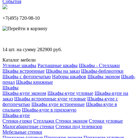
События
+7(495)
720-98-10
14
шт. на сумму
282900
руб.
Каталог мебели
Угловые шкафы
Распашные шкафы
Шкафы - Стеллажи
Шкафы встроенные
Шкафы на заказ
Шкафы-библиотеки
Шкафы с фотопечатью
Наборы шкафов
Шкафы эконом
Шкаф-
пенал
Шкафы книжные
Шкафы
Шкафы-купе эконом
Шкафы-купе угловые
Шкафы-купе на
заказ
Шкафы встроенные купе угловые
Шкафы-купе с
фотопечатью
Шкафы купе встроенные
Шкафы-купе в
спальню
Шкафы-купе в прихожую
Шкафы-купе
Стенки-горки
Стеллажи
Стенки эконом
Стенки угловые
Малогабаритные стенки
Стенки под телевизор
Мебельные стенки
Прихожие готовые
Прихожие эконом
Прихожие угловые