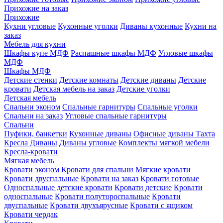
Прихожие на заказ
Прихожие
Кухни угловые
Кухонные уголки
Диваны кухонные
Кухни на
заказ
Мебель для кухни
Шкафы купе МДФ
Распашные шкафы МДФ
Угловые шкафы
МДФ
Шкафы МДФ
Детские стенки
Детские комнаты
Детские диваны
Детские
кровати
Детская мебель на заказ
Детские уголки
Детская мебель
Спальни эконом
Спальные гарнитуры
Спальные уголки
Спальни на заказ
Угловые спальные гарнитуры
Спальни
Пуфики, банкетки
Кухонные диваны
Офисные диваны
Тахта
Кресла
Диваны
Диваны угловые
Комплекты мягкой мебели
Кресла-кровати
Мягкая мебель
Кровати эконом
Кровати для спальни
Мягкие кровати
Кровати двуспальные
Кровати на заказ
Кровати готовые
Односпальные детские кровати
Кровати детские
Кровати
односпальные
Кровати полутороспальные
Кровати
двуспальные
Кровати двухъярусные
Кровати с ящиком
Кровати чердак