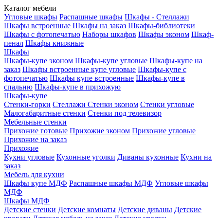
Каталог мебели
Угловые шкафы
Распашные шкафы
Шкафы - Стеллажи
Шкафы встроенные
Шкафы на заказ
Шкафы-библиотеки
Шкафы с фотопечатью
Наборы шкафов
Шкафы эконом
Шкаф-
пенал
Шкафы книжные
Шкафы
Шкафы-купе эконом
Шкафы-купе угловые
Шкафы-купе на
заказ
Шкафы встроенные купе угловые
Шкафы-купе с
фотопечатью
Шкафы купе встроенные
Шкафы-купе в
спальню
Шкафы-купе в прихожую
Шкафы-купе
Стенки-горки
Стеллажи
Стенки эконом
Стенки угловые
Малогабаритные стенки
Стенки под телевизор
Мебельные стенки
Прихожие готовые
Прихожие эконом
Прихожие угловые
Прихожие на заказ
Прихожие
Кухни угловые
Кухонные уголки
Диваны кухонные
Кухни на
заказ
Мебель для кухни
Шкафы купе МДФ
Распашные шкафы МДФ
Угловые шкафы
МДФ
Шкафы МДФ
Детские стенки
Детские комнаты
Детские диваны
Детские