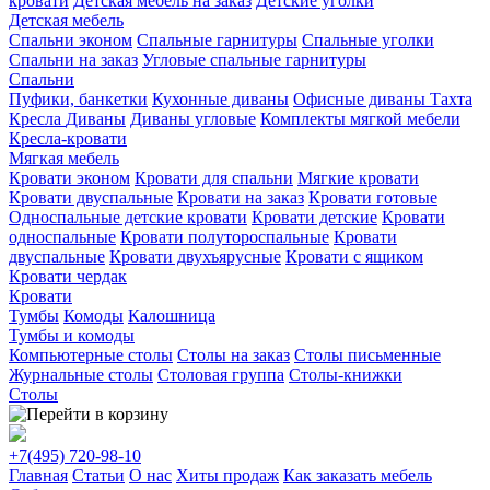
кровати
Детская мебель на заказ
Детские уголки
Детская мебель
Спальни эконом
Спальные гарнитуры
Спальные уголки
Спальни на заказ
Угловые спальные гарнитуры
Спальни
Пуфики, банкетки
Кухонные диваны
Офисные диваны
Тахта
Кресла
Диваны
Диваны угловые
Комплекты мягкой мебели
Кресла-кровати
Мягкая мебель
Кровати эконом
Кровати для спальни
Мягкие кровати
Кровати двуспальные
Кровати на заказ
Кровати готовые
Односпальные детские кровати
Кровати детские
Кровати
односпальные
Кровати полутороспальные
Кровати
двуспальные
Кровати двухъярусные
Кровати с ящиком
Кровати чердак
Кровати
Тумбы
Комоды
Калошница
Тумбы и комоды
Компьютерные столы
Столы на заказ
Столы письменные
Журнальные столы
Столовая группа
Столы-книжки
Столы
+7(495)
720-98-10
Главная
Статьи
О нас
Хиты продаж
Как заказать мебель