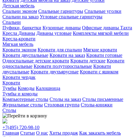
кровати
Детская мебель на заказ
Детские уголки
Детская мебель
Спальни эконом
Спальные гарнитуры
Спальные уголки
Спальни на заказ
Угловые спальные гарнитуры
Спальни
Пуфики, банкетки
Кухонные диваны
Офисные диваны
Тахта
Кресла
Диваны
Диваны угловые
Комплекты мягкой мебели
Кресла-кровати
Мягкая мебель
Кровати эконом
Кровати для спальни
Мягкие кровати
Кровати двуспальные
Кровати на заказ
Кровати готовые
Односпальные детские кровати
Кровати детские
Кровати
односпальные
Кровати полутороспальные
Кровати
двуспальные
Кровати двухъярусные
Кровати с ящиком
Кровати чердак
Кровати
Тумбы
Комоды
Калошница
Тумбы и комоды
Компьютерные столы
Столы на заказ
Столы письменные
Журнальные столы
Столовая группа
Столы-книжки
Столы
+7(495)
720-98-10
Главная
Статьи
О нас
Хиты продаж
Как заказать мебель