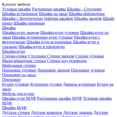
Каталог мебели
Угловые шкафы
Распашные шкафы
Шкафы - Стеллажи
Шкафы встроенные
Шкафы на заказ
Шкафы-библиотеки
Шкафы с фотопечатью
Наборы шкафов
Шкафы эконом
Шкаф-
пенал
Шкафы книжные
Шкафы
Шкафы-купе эконом
Шкафы-купе угловые
Шкафы-купе на
заказ
Шкафы встроенные купе угловые
Шкафы-купе с
фотопечатью
Шкафы купе встроенные
Шкафы-купе в
спальню
Шкафы-купе в прихожую
Шкафы-купе
Стенки-горки
Стеллажи
Стенки эконом
Стенки угловые
Малогабаритные стенки
Стенки под телевизор
Мебельные стенки
Прихожие готовые
Прихожие эконом
Прихожие угловые
Прихожие на заказ
Прихожие
Кухни угловые
Кухонные уголки
Диваны кухонные
Кухни на
заказ
Мебель для кухни
Шкафы купе МДФ
Распашные шкафы МДФ
Угловые шкафы
МДФ
Шкафы МДФ
Детские стенки
Детские комнаты
Детские диваны
Детские