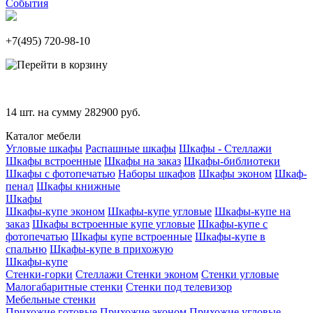
События
+7(495)
720-98-10
14
шт. на сумму
282900
руб.
Каталог мебели
Угловые шкафы
Распашные шкафы
Шкафы - Стеллажи
Шкафы встроенные
Шкафы на заказ
Шкафы-библиотеки
Шкафы с фотопечатью
Наборы шкафов
Шкафы эконом
Шкаф-
пенал
Шкафы книжные
Шкафы
Шкафы-купе эконом
Шкафы-купе угловые
Шкафы-купе на
заказ
Шкафы встроенные купе угловые
Шкафы-купе с
фотопечатью
Шкафы купе встроенные
Шкафы-купе в
спальню
Шкафы-купе в прихожую
Шкафы-купе
Стенки-горки
Стеллажи
Стенки эконом
Стенки угловые
Малогабаритные стенки
Стенки под телевизор
Мебельные стенки
Прихожие готовые
Прихожие эконом
Прихожие угловые