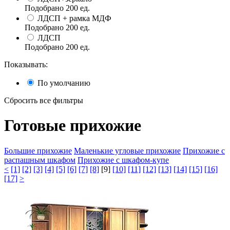
Подобрано
200
ед.
ЛДСП + рамка МДФ
Подобрано
200
ед.
ЛДСП
Подобрано
200
ед.
Показывать:
По умолчанию
Сбросить все фильтры
Готовые прихожие
Большие прихожие
Маленькие угловые прихожие
Прихожие с
распашным шкафом
Прихожие с шкафом-купе
<
[1]
[2]
[3]
[4]
[5]
[6]
[7]
[8]
[9]
[10]
[11]
[12]
[13]
[14]
[15]
[16]
[17]
>