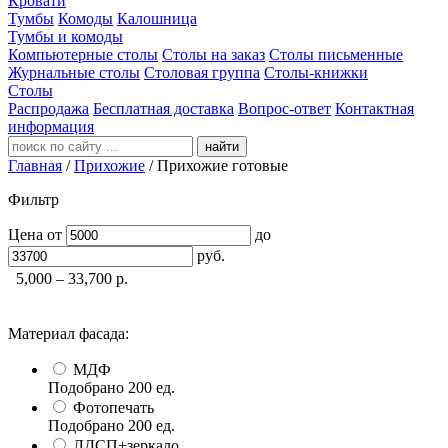
Кровати
Тумбы
Комоды
Калошница
Тумбы и комоды
Компьютерные столы
Столы на заказ
Столы письменные
Журнальные столы
Столовая группа
Столы-книжки
Столы
Распродажа
Бесплатная доставка
Вопрос-ответ
Контактная
информация
найти
Главная
/
Прихожие
/
Прихожие готовые
Фильтр
Цена
от
до
руб.
5,000 – 33,700
р.
Материал фасада:
МДФ
Подобрано
200
ед.
Фотопечать
Подобрано
200
ед.
ЛДСП+зеркало