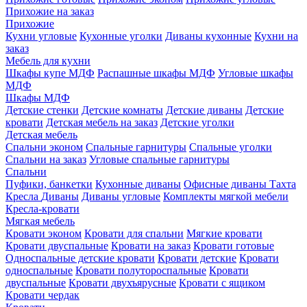
Прихожие на заказ
Прихожие
Кухни угловые
Кухонные уголки
Диваны кухонные
Кухни на
заказ
Мебель для кухни
Шкафы купе МДФ
Распашные шкафы МДФ
Угловые шкафы
МДФ
Шкафы МДФ
Детские стенки
Детские комнаты
Детские диваны
Детские
кровати
Детская мебель на заказ
Детские уголки
Детская мебель
Спальни эконом
Спальные гарнитуры
Спальные уголки
Спальни на заказ
Угловые спальные гарнитуры
Спальни
Пуфики, банкетки
Кухонные диваны
Офисные диваны
Тахта
Кресла
Диваны
Диваны угловые
Комплекты мягкой мебели
Кресла-кровати
Мягкая мебель
Кровати эконом
Кровати для спальни
Мягкие кровати
Кровати двуспальные
Кровати на заказ
Кровати готовые
Односпальные детские кровати
Кровати детские
Кровати
односпальные
Кровати полутороспальные
Кровати
двуспальные
Кровати двухъярусные
Кровати с ящиком
Кровати чердак