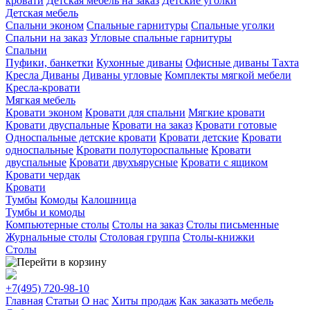
кровати
Детская мебель на заказ
Детские уголки
Детская мебель
Спальни эконом
Спальные гарнитуры
Спальные уголки
Спальни на заказ
Угловые спальные гарнитуры
Спальни
Пуфики, банкетки
Кухонные диваны
Офисные диваны
Тахта
Кресла
Диваны
Диваны угловые
Комплекты мягкой мебели
Кресла-кровати
Мягкая мебель
Кровати эконом
Кровати для спальни
Мягкие кровати
Кровати двуспальные
Кровати на заказ
Кровати готовые
Односпальные детские кровати
Кровати детские
Кровати
односпальные
Кровати полутороспальные
Кровати
двуспальные
Кровати двухъярусные
Кровати с ящиком
Кровати чердак
Кровати
Тумбы
Комоды
Калошница
Тумбы и комоды
Компьютерные столы
Столы на заказ
Столы письменные
Журнальные столы
Столовая группа
Столы-книжки
Столы
+7(495)
720-98-10
Главная
Статьи
О нас
Хиты продаж
Как заказать мебель