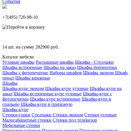
События
+7(495)
720-98-10
14
шт. на сумму
282900
руб.
Каталог мебели
Угловые шкафы
Распашные шкафы
Шкафы - Стеллажи
Шкафы встроенные
Шкафы на заказ
Шкафы-библиотеки
Шкафы с фотопечатью
Наборы шкафов
Шкафы эконом
Шкаф-
пенал
Шкафы книжные
Шкафы
Шкафы-купе эконом
Шкафы-купе угловые
Шкафы-купе на
заказ
Шкафы встроенные купе угловые
Шкафы-купе с
фотопечатью
Шкафы купе встроенные
Шкафы-купе в
спальню
Шкафы-купе в прихожую
Шкафы-купе
Стенки-горки
Стеллажи
Стенки эконом
Стенки угловые
Малогабаритные стенки
Стенки под телевизор
Мебельные стенки
Прихожие готовые
Прихожие эконом
Прихожие угловые