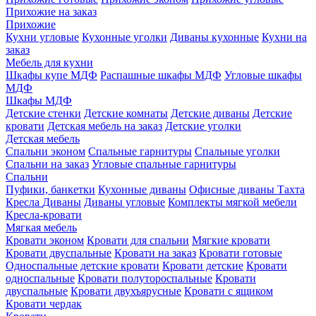
Прихожие на заказ
Прихожие
Кухни угловые
Кухонные уголки
Диваны кухонные
Кухни на
заказ
Мебель для кухни
Шкафы купе МДФ
Распашные шкафы МДФ
Угловые шкафы
МДФ
Шкафы МДФ
Детские стенки
Детские комнаты
Детские диваны
Детские
кровати
Детская мебель на заказ
Детские уголки
Детская мебель
Спальни эконом
Спальные гарнитуры
Спальные уголки
Спальни на заказ
Угловые спальные гарнитуры
Спальни
Пуфики, банкетки
Кухонные диваны
Офисные диваны
Тахта
Кресла
Диваны
Диваны угловые
Комплекты мягкой мебели
Кресла-кровати
Мягкая мебель
Кровати эконом
Кровати для спальни
Мягкие кровати
Кровати двуспальные
Кровати на заказ
Кровати готовые
Односпальные детские кровати
Кровати детские
Кровати
односпальные
Кровати полутороспальные
Кровати
двуспальные
Кровати двухъярусные
Кровати с ящиком
Кровати чердак