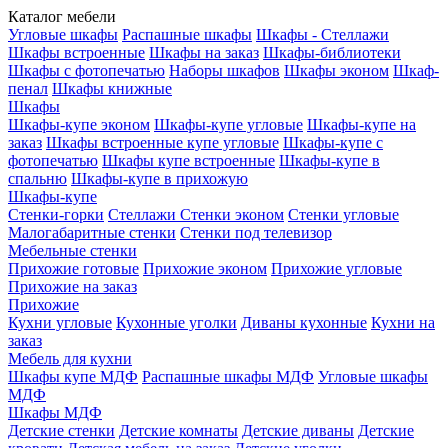
Каталог мебели
Угловые шкафы
Распашные шкафы
Шкафы - Стеллажи
Шкафы встроенные
Шкафы на заказ
Шкафы-библиотеки
Шкафы с фотопечатью
Наборы шкафов
Шкафы эконом
Шкаф-
пенал
Шкафы книжные
Шкафы
Шкафы-купе эконом
Шкафы-купе угловые
Шкафы-купе на
заказ
Шкафы встроенные купе угловые
Шкафы-купе с
фотопечатью
Шкафы купе встроенные
Шкафы-купе в
спальню
Шкафы-купе в прихожую
Шкафы-купе
Стенки-горки
Стеллажи
Стенки эконом
Стенки угловые
Малогабаритные стенки
Стенки под телевизор
Мебельные стенки
Прихожие готовые
Прихожие эконом
Прихожие угловые
Прихожие на заказ
Прихожие
Кухни угловые
Кухонные уголки
Диваны кухонные
Кухни на
заказ
Мебель для кухни
Шкафы купе МДФ
Распашные шкафы МДФ
Угловые шкафы
МДФ
Шкафы МДФ
Детские стенки
Детские комнаты
Детские диваны
Детские