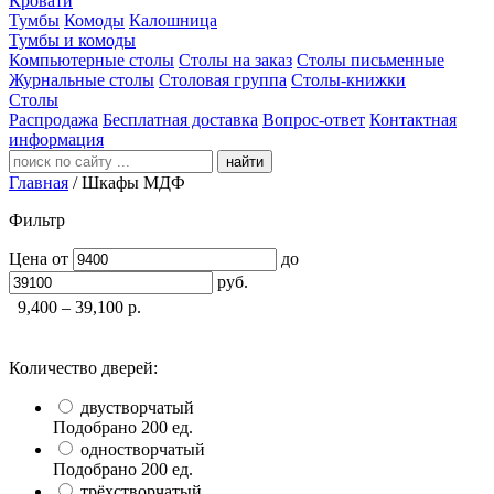
Кровати
Тумбы
Комоды
Калошница
Тумбы и комоды
Компьютерные столы
Столы на заказ
Столы письменные
Журнальные столы
Столовая группа
Столы-книжки
Столы
Распродажа
Бесплатная доставка
Вопрос-ответ
Контактная
информация
найти
Главная
/
Шкафы МДФ
Фильтр
Цена
от
до
руб.
9,400 – 39,100
р.
Количество дверей:
двустворчатый
Подобрано
200
ед.
одностворчатый
Подобрано
200
ед.
трёхстворчатый