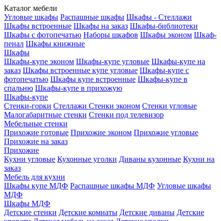
Каталог мебели
Угловые шкафы
Распашные шкафы
Шкафы - Стеллажи
Шкафы встроенные
Шкафы на заказ
Шкафы-библиотеки
Шкафы с фотопечатью
Наборы шкафов
Шкафы эконом
Шкаф-
пенал
Шкафы книжные
Шкафы
Шкафы-купе эконом
Шкафы-купе угловые
Шкафы-купе на
заказ
Шкафы встроенные купе угловые
Шкафы-купе с
фотопечатью
Шкафы купе встроенные
Шкафы-купе в
спальню
Шкафы-купе в прихожую
Шкафы-купе
Стенки-горки
Стеллажи
Стенки эконом
Стенки угловые
Малогабаритные стенки
Стенки под телевизор
Мебельные стенки
Прихожие готовые
Прихожие эконом
Прихожие угловые
Прихожие на заказ
Прихожие
Кухни угловые
Кухонные уголки
Диваны кухонные
Кухни на
заказ
Мебель для кухни
Шкафы купе МДФ
Распашные шкафы МДФ
Угловые шкафы
МДФ
Шкафы МДФ
Детские стенки
Детские комнаты
Детские диваны
Детские