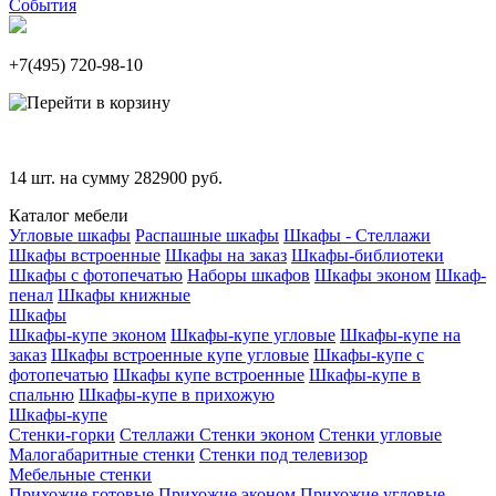
События
+7(495)
720-98-10
14
шт. на сумму
282900
руб.
Каталог мебели
Угловые шкафы
Распашные шкафы
Шкафы - Стеллажи
Шкафы встроенные
Шкафы на заказ
Шкафы-библиотеки
Шкафы с фотопечатью
Наборы шкафов
Шкафы эконом
Шкаф-
пенал
Шкафы книжные
Шкафы
Шкафы-купе эконом
Шкафы-купе угловые
Шкафы-купе на
заказ
Шкафы встроенные купе угловые
Шкафы-купе с
фотопечатью
Шкафы купе встроенные
Шкафы-купе в
спальню
Шкафы-купе в прихожую
Шкафы-купе
Стенки-горки
Стеллажи
Стенки эконом
Стенки угловые
Малогабаритные стенки
Стенки под телевизор
Мебельные стенки
Прихожие готовые
Прихожие эконом
Прихожие угловые