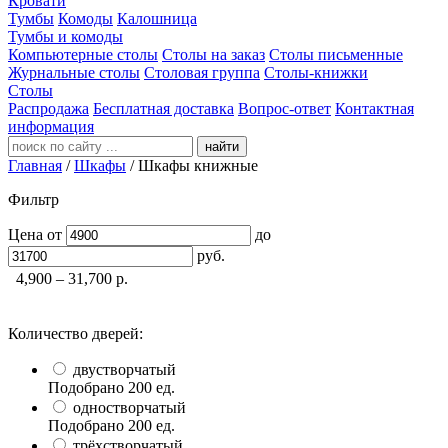
Кровати
Тумбы
Комоды
Калошница
Тумбы и комоды
Компьютерные столы
Столы на заказ
Столы письменные
Журнальные столы
Столовая группа
Столы-книжки
Столы
Распродажа
Бесплатная доставка
Вопрос-ответ
Контактная
информация
найти
Главная
/
Шкафы
/
Шкафы книжные
Фильтр
Цена
от
до
руб.
4,900 – 31,700
р.
Количество дверей:
двустворчатый
Подобрано
200
ед.
одностворчатый
Подобрано
200
ед.
трёхстворчатый