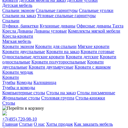
кровати
Детская мебель на заказ
Детские уголки
Детская мебель
Спальни эконом
Спальные гарнитуры
Спальные уголки
Спальни на заказ
Угловые спальные гарнитуры
Спальни
Пуфики, банкетки
Кухонные диваны
Офисные диваны
Тахта
Кресла
Диваны
Диваны угловые
Комплекты мягкой мебели
Кресла-кровати
Мягкая мебель
Кровати эконом
Кровати для спальни
Мягкие кровати
Кровати двуспальные
Кровати на заказ
Кровати готовые
Односпальные детские кровати
Кровати детские
Кровати
односпальные
Кровати полутороспальные
Кровати
двуспальные
Кровати двухъярусные
Кровати с ящиком
Кровати чердак
Кровати
Тумбы
Комоды
Калошница
Тумбы и комоды
Компьютерные столы
Столы на заказ
Столы письменные
Журнальные столы
Столовая группа
Столы-книжки
Столы
+7(495)
720-98-10
Главная
Статьи
О нас
Хиты продаж
Как заказать мебель