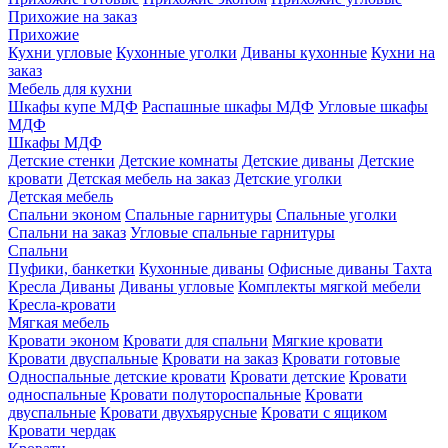
Прихожие на заказ
Прихожие
Кухни угловые
Кухонные уголки
Диваны кухонные
Кухни на
заказ
Мебель для кухни
Шкафы купе МДФ
Распашные шкафы МДФ
Угловые шкафы
МДФ
Шкафы МДФ
Детские стенки
Детские комнаты
Детские диваны
Детские
кровати
Детская мебель на заказ
Детские уголки
Детская мебель
Спальни эконом
Спальные гарнитуры
Спальные уголки
Спальни на заказ
Угловые спальные гарнитуры
Спальни
Пуфики, банкетки
Кухонные диваны
Офисные диваны
Тахта
Кресла
Диваны
Диваны угловые
Комплекты мягкой мебели
Кресла-кровати
Мягкая мебель
Кровати эконом
Кровати для спальни
Мягкие кровати
Кровати двуспальные
Кровати на заказ
Кровати готовые
Односпальные детские кровати
Кровати детские
Кровати
односпальные
Кровати полутороспальные
Кровати
двуспальные
Кровати двухъярусные
Кровати с ящиком
Кровати чердак