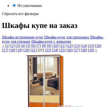
По умолчанию
Сбросить все фильтры
Шкафы купе на заказ
Шкафы встроенные купе
Шкафы купе для прихожих
Шкафы-
купе для спальни
Шкафы-купе с зеркалом
<
[1]
[2]
[3]
[4]
[5]
[6]
[7]
[8]
[9]
[10]
[11]
[12]
[13]
[14]
[15]
[16]
[17]
[18]
[19]
[20]
[21]
[22]
[23]
[24]
[25]
[26]
[27]
[28]
[29]
>