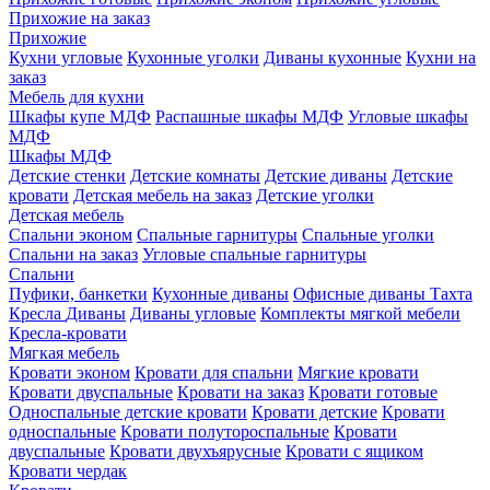
Прихожие на заказ
Прихожие
Кухни угловые
Кухонные уголки
Диваны кухонные
Кухни на
заказ
Мебель для кухни
Шкафы купе МДФ
Распашные шкафы МДФ
Угловые шкафы
МДФ
Шкафы МДФ
Детские стенки
Детские комнаты
Детские диваны
Детские
кровати
Детская мебель на заказ
Детские уголки
Детская мебель
Спальни эконом
Спальные гарнитуры
Спальные уголки
Спальни на заказ
Угловые спальные гарнитуры
Спальни
Пуфики, банкетки
Кухонные диваны
Офисные диваны
Тахта
Кресла
Диваны
Диваны угловые
Комплекты мягкой мебели
Кресла-кровати
Мягкая мебель
Кровати эконом
Кровати для спальни
Мягкие кровати
Кровати двуспальные
Кровати на заказ
Кровати готовые
Односпальные детские кровати
Кровати детские
Кровати
односпальные
Кровати полутороспальные
Кровати
двуспальные
Кровати двухъярусные
Кровати с ящиком
Кровати чердак