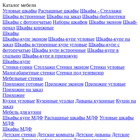
Каталог мебели
Угловые шкафы
Распашные шкафы
Шкафы - Стеллажи
Шкафы встроенные
Шкафы на заказ
Шкафы-библиотеки
Шкафы с фотопечатью
Наборы шкафов
Шкафы эконом
Шкаф-
пенал
Шкафы книжные
Шкафы
Шкафы-купе эконом
Шкафы-купе угловые
Шкафы-купе на
заказ
Шкафы встроенные купе угловые
Шкафы-купе с
фотопечатью
Шкафы купе встроенные
Шкафы-купе в
спальню
Шкафы-купе в прихожую
Шкафы-купе
Стенки-горки
Стеллажи
Стенки эконом
Стенки угловые
Малогабаритные стенки
Стенки под телевизор
Мебельные стенки
Прихожие готовые
Прихожие эконом
Прихожие угловые
Прихожие на заказ
Прихожие
Кухни угловые
Кухонные уголки
Диваны кухонные
Кухни на
заказ
Мебель для кухни
Шкафы купе МДФ
Распашные шкафы МДФ
Угловые шкафы
МДФ
Шкафы МДФ
Детские стенки
Детские комнаты
Детские диваны
Детские