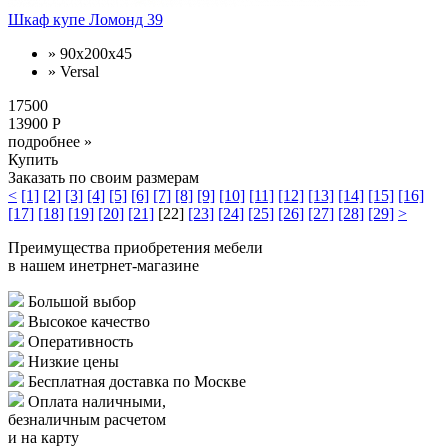
Шкаф купе Ломонд 39
» 90x200x45
» Versal
17500
13900 Р
подробнее »
Купить
Заказать по своим размерам
<
[1]
[2]
[3]
[4]
[5]
[6]
[7]
[8]
[9]
[10]
[11]
[12]
[13]
[14]
[15]
[16]
[17]
[18]
[19]
[20]
[21]
[22]
[23]
[24]
[25]
[26]
[27]
[28]
[29]
>
Преимущества приобретения мебели
в нашем инетрнет-магазине
Большой выбор
Высокое качество
Оперативность
Низкие цены
Бесплатная доставка по Москве
Оплата наличными,
безналичным расчетом
и на карту