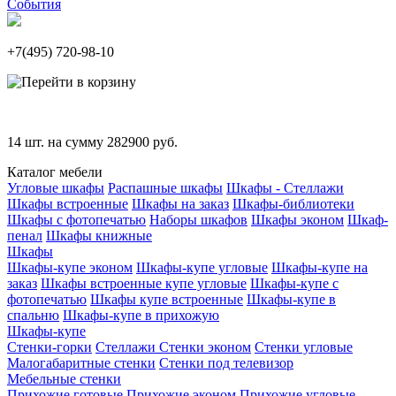
События
+7(495)
720-98-10
14
шт. на сумму
282900
руб.
Каталог мебели
Угловые шкафы
Распашные шкафы
Шкафы - Стеллажи
Шкафы встроенные
Шкафы на заказ
Шкафы-библиотеки
Шкафы с фотопечатью
Наборы шкафов
Шкафы эконом
Шкаф-
пенал
Шкафы книжные
Шкафы
Шкафы-купе эконом
Шкафы-купе угловые
Шкафы-купе на
заказ
Шкафы встроенные купе угловые
Шкафы-купе с
фотопечатью
Шкафы купе встроенные
Шкафы-купе в
спальню
Шкафы-купе в прихожую
Шкафы-купе
Стенки-горки
Стеллажи
Стенки эконом
Стенки угловые
Малогабаритные стенки
Стенки под телевизор
Мебельные стенки
Прихожие готовые
Прихожие эконом
Прихожие угловые