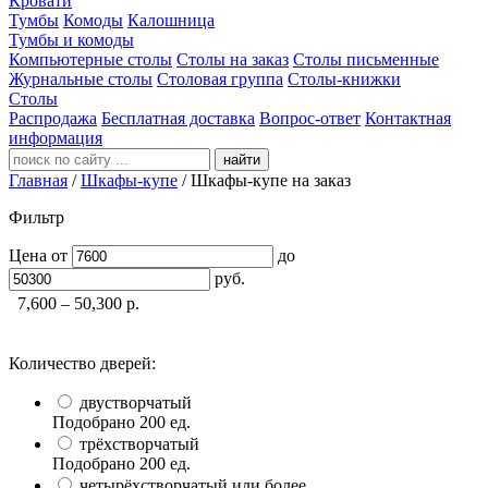
Кровати
Тумбы
Комоды
Калошница
Тумбы и комоды
Компьютерные столы
Столы на заказ
Столы письменные
Журнальные столы
Столовая группа
Столы-книжки
Столы
Распродажа
Бесплатная доставка
Вопрос-ответ
Контактная
информация
найти
Главная
/
Шкафы-купе
/
Шкафы-купе на заказ
Фильтр
Цена
от
до
руб.
7,600 – 50,300
р.
Количество дверей:
двустворчатый
Подобрано
200
ед.
трёхстворчатый
Подобрано
200
ед.
четырёхстворчатый или более