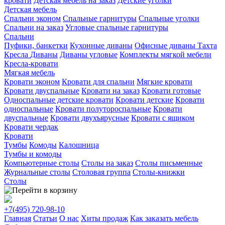
кровати
Детская мебель на заказ
Детские уголки
Детская мебель
Спальни эконом
Спальные гарнитуры
Спальные уголки
Спальни на заказ
Угловые спальные гарнитуры
Спальни
Пуфики, банкетки
Кухонные диваны
Офисные диваны
Тахта
Кресла
Диваны
Диваны угловые
Комплекты мягкой мебели
Кресла-кровати
Мягкая мебель
Кровати эконом
Кровати для спальни
Мягкие кровати
Кровати двуспальные
Кровати на заказ
Кровати готовые
Односпальные детские кровати
Кровати детские
Кровати
односпальные
Кровати полутороспальные
Кровати
двуспальные
Кровати двухъярусные
Кровати с ящиком
Кровати чердак
Кровати
Тумбы
Комоды
Калошница
Тумбы и комоды
Компьютерные столы
Столы на заказ
Столы письменные
Журнальные столы
Столовая группа
Столы-книжки
Столы
+7(495)
720-98-10
Главная
Статьи
О нас
Хиты продаж
Как заказать мебель