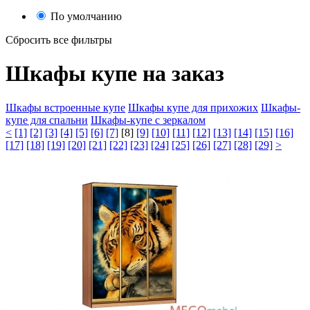
По умолчанию
Сбросить все фильтры
Шкафы купе на заказ
Шкафы встроенные купе
Шкафы купе для прихожих
Шкафы-
купе для спальни
Шкафы-купе с зеркалом
<
[1]
[2]
[3]
[4]
[5]
[6]
[7]
[8]
[9]
[10]
[11]
[12]
[13]
[14]
[15]
[16]
[17]
[18]
[19]
[20]
[21]
[22]
[23]
[24]
[25]
[26]
[27]
[28]
[29]
>