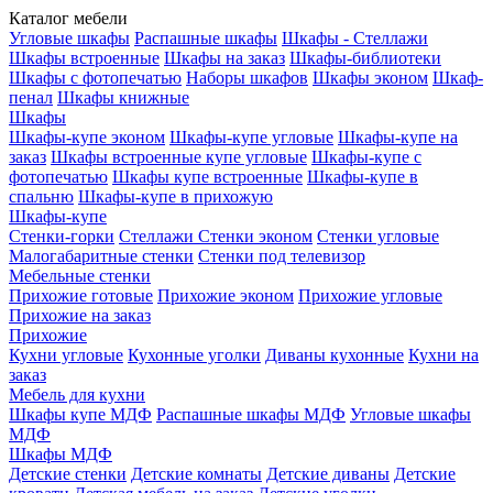
Каталог мебели
Угловые шкафы
Распашные шкафы
Шкафы - Стеллажи
Шкафы встроенные
Шкафы на заказ
Шкафы-библиотеки
Шкафы с фотопечатью
Наборы шкафов
Шкафы эконом
Шкаф-
пенал
Шкафы книжные
Шкафы
Шкафы-купе эконом
Шкафы-купе угловые
Шкафы-купе на
заказ
Шкафы встроенные купе угловые
Шкафы-купе с
фотопечатью
Шкафы купе встроенные
Шкафы-купе в
спальню
Шкафы-купе в прихожую
Шкафы-купе
Стенки-горки
Стеллажи
Стенки эконом
Стенки угловые
Малогабаритные стенки
Стенки под телевизор
Мебельные стенки
Прихожие готовые
Прихожие эконом
Прихожие угловые
Прихожие на заказ
Прихожие
Кухни угловые
Кухонные уголки
Диваны кухонные
Кухни на
заказ
Мебель для кухни
Шкафы купе МДФ
Распашные шкафы МДФ
Угловые шкафы
МДФ
Шкафы МДФ
Детские стенки
Детские комнаты
Детские диваны
Детские