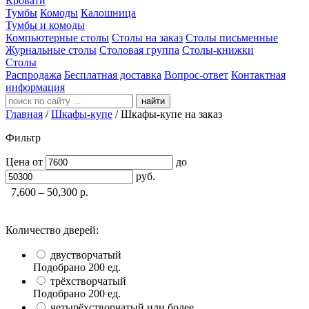
Кровати
Тумбы
Комоды
Калошница
Тумбы и комоды
Компьютерные столы
Столы на заказ
Столы письменные
Журнальные столы
Столовая группа
Столы-книжки
Столы
Распродажа
Бесплатная доставка
Вопрос-ответ
Контактная
информация
найти
Главная
/
Шкафы-купе
/
Шкафы-купе на заказ
Фильтр
Цена
от
до
руб.
7,600 – 50,300
р.
Количество дверей:
двустворчатый
Подобрано
200
ед.
трёхстворчатый
Подобрано
200
ед.
четырёхстворчатый или более