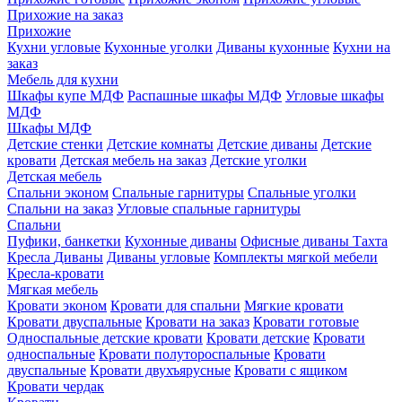
Прихожие на заказ
Прихожие
Кухни угловые
Кухонные уголки
Диваны кухонные
Кухни на
заказ
Мебель для кухни
Шкафы купе МДФ
Распашные шкафы МДФ
Угловые шкафы
МДФ
Шкафы МДФ
Детские стенки
Детские комнаты
Детские диваны
Детские
кровати
Детская мебель на заказ
Детские уголки
Детская мебель
Спальни эконом
Спальные гарнитуры
Спальные уголки
Спальни на заказ
Угловые спальные гарнитуры
Спальни
Пуфики, банкетки
Кухонные диваны
Офисные диваны
Тахта
Кресла
Диваны
Диваны угловые
Комплекты мягкой мебели
Кресла-кровати
Мягкая мебель
Кровати эконом
Кровати для спальни
Мягкие кровати
Кровати двуспальные
Кровати на заказ
Кровати готовые
Односпальные детские кровати
Кровати детские
Кровати
односпальные
Кровати полутороспальные
Кровати
двуспальные
Кровати двухъярусные
Кровати с ящиком
Кровати чердак