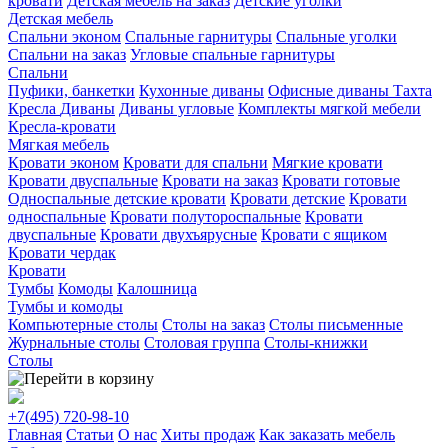
кровати
Детская мебель на заказ
Детские уголки
Детская мебель
Спальни эконом
Спальные гарнитуры
Спальные уголки
Спальни на заказ
Угловые спальные гарнитуры
Спальни
Пуфики, банкетки
Кухонные диваны
Офисные диваны
Тахта
Кресла
Диваны
Диваны угловые
Комплекты мягкой мебели
Кресла-кровати
Мягкая мебель
Кровати эконом
Кровати для спальни
Мягкие кровати
Кровати двуспальные
Кровати на заказ
Кровати готовые
Односпальные детские кровати
Кровати детские
Кровати
односпальные
Кровати полутороспальные
Кровати
двуспальные
Кровати двухъярусные
Кровати с ящиком
Кровати чердак
Кровати
Тумбы
Комоды
Калошница
Тумбы и комоды
Компьютерные столы
Столы на заказ
Столы письменные
Журнальные столы
Столовая группа
Столы-книжки
Столы
+7(495)
720-98-10
Главная
Статьи
О нас
Хиты продаж
Как заказать мебель