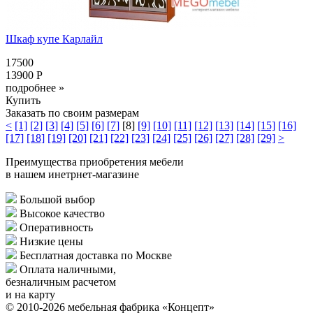
Шкаф купе Карлайл
17500
13900 Р
подробнее »
Купить
Заказать по своим размерам
<
[1]
[2]
[3]
[4]
[5]
[6]
[7]
[8]
[9]
[10]
[11]
[12]
[13]
[14]
[15]
[16]
[17]
[18]
[19]
[20]
[21]
[22]
[23]
[24]
[25]
[26]
[27]
[28]
[29]
>
Преимущества приобретения мебели
в нашем инетрнет-магазине
Большой выбор
Высокое качество
Оперативность
Низкие цены
Бесплатная доставка по Москве
Оплата наличными,
безналичным расчетом
и на карту
© 2010-2026 мебельная фабрика «Концепт»