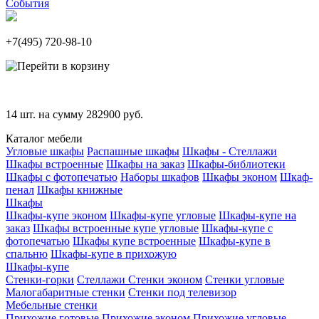
События
+7(495)
720-98-10
14
шт. на сумму
282900
руб.
Каталог мебели
Угловые шкафы
Распашные шкафы
Шкафы - Стеллажи
Шкафы встроенные
Шкафы на заказ
Шкафы-библиотеки
Шкафы с фотопечатью
Наборы шкафов
Шкафы эконом
Шкаф-
пенал
Шкафы книжные
Шкафы
Шкафы-купе эконом
Шкафы-купе угловые
Шкафы-купе на
заказ
Шкафы встроенные купе угловые
Шкафы-купе с
фотопечатью
Шкафы купе встроенные
Шкафы-купе в
спальню
Шкафы-купе в прихожую
Шкафы-купе
Стенки-горки
Стеллажи
Стенки эконом
Стенки угловые
Малогабаритные стенки
Стенки под телевизор
Мебельные стенки
Прихожие готовые
Прихожие эконом
Прихожие угловые