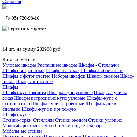
События
+7(495)
720-98-10
14
шт. на сумму
282900
руб.
Каталог мебели
Угловые шкафы
Распашные шкафы
Шкафы - Стеллажи
Шкафы встроенные
Шкафы на заказ
Шкафы-библиотеки
Шкафы с фотопечатью
Наборы шкафов
Шкафы эконом
Шкаф-
пенал
Шкафы книжные
Шкафы
Шкафы-купе эконом
Шкафы-купе угловые
Шкафы-купе на
заказ
Шкафы встроенные купе угловые
Шкафы-купе с
фотопечатью
Шкафы купе встроенные
Шкафы-купе в
спальню
Шкафы-купе в прихожую
Шкафы-купе
Стенки-горки
Стеллажи
Стенки эконом
Стенки угловые
Малогабаритные стенки
Стенки под телевизор
Мебельные стенки
Прихожие готовые
Прихожие эконом
Прихожие угловые