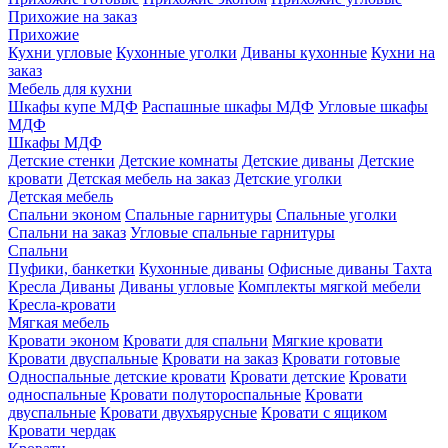
Прихожие на заказ
Прихожие
Кухни угловые
Кухонные уголки
Диваны кухонные
Кухни на
заказ
Мебель для кухни
Шкафы купе МДФ
Распашные шкафы МДФ
Угловые шкафы
МДФ
Шкафы МДФ
Детские стенки
Детские комнаты
Детские диваны
Детские
кровати
Детская мебель на заказ
Детские уголки
Детская мебель
Спальни эконом
Спальные гарнитуры
Спальные уголки
Спальни на заказ
Угловые спальные гарнитуры
Спальни
Пуфики, банкетки
Кухонные диваны
Офисные диваны
Тахта
Кресла
Диваны
Диваны угловые
Комплекты мягкой мебели
Кресла-кровати
Мягкая мебель
Кровати эконом
Кровати для спальни
Мягкие кровати
Кровати двуспальные
Кровати на заказ
Кровати готовые
Односпальные детские кровати
Кровати детские
Кровати
односпальные
Кровати полутороспальные
Кровати
двуспальные
Кровати двухъярусные
Кровати с ящиком
Кровати чердак