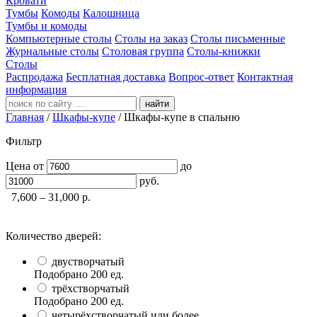
Кровати
Тумбы
Комоды
Калошница
Тумбы и комоды
Компьютерные столы
Столы на заказ
Столы письменные
Журнальные столы
Столовая группа
Столы-книжки
Столы
Распродажа
Бесплатная доставка
Вопрос-ответ
Контактная
информация
найти
Главная
/
Шкафы-купе
/
Шкафы-купе в спальню
Фильтр
Цена
от
до
руб.
7,600 – 31,000
р.
Количество дверей:
двустворчатый
Подобрано
200
ед.
трёхстворчатый
Подобрано
200
ед.
четырёхстворчатый или более