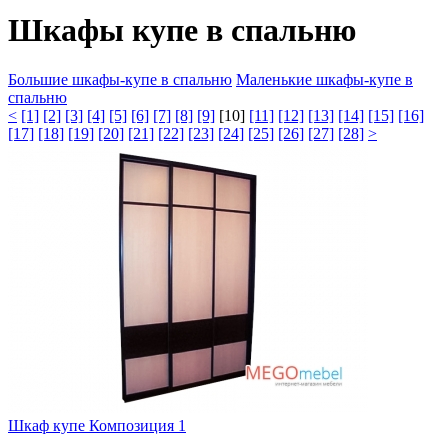
Шкафы купе в спальню
Большие шкафы-купе в спальню
Маленькие шкафы-купе в
спальню
<
[1]
[2]
[3]
[4]
[5]
[6]
[7]
[8]
[9]
[10]
[11]
[12]
[13]
[14]
[15]
[16]
[17]
[18]
[19]
[20]
[21]
[22]
[23]
[24]
[25]
[26]
[27]
[28]
>
Шкаф купе Композиция 1