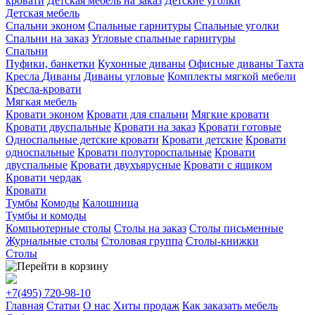
кровати
Детская мебель на заказ
Детские уголки
Детская мебель
Спальни эконом
Спальные гарнитуры
Спальные уголки
Спальни на заказ
Угловые спальные гарнитуры
Спальни
Пуфики, банкетки
Кухонные диваны
Офисные диваны
Тахта
Кресла
Диваны
Диваны угловые
Комплекты мягкой мебели
Кресла-кровати
Мягкая мебель
Кровати эконом
Кровати для спальни
Мягкие кровати
Кровати двуспальные
Кровати на заказ
Кровати готовые
Односпальные детские кровати
Кровати детские
Кровати
односпальные
Кровати полутороспальные
Кровати
двуспальные
Кровати двухъярусные
Кровати с ящиком
Кровати чердак
Кровати
Тумбы
Комоды
Калошница
Тумбы и комоды
Компьютерные столы
Столы на заказ
Столы письменные
Журнальные столы
Столовая группа
Столы-книжки
Столы
+7(495)
720-98-10
Главная
Статьи
О нас
Хиты продаж
Как заказать мебель