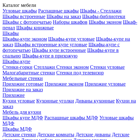
Каталог мебели
Угловые шкафы
Распашные шкафы
Шкафы - Стеллажи
Шкафы встроенные
Шкафы на заказ
Шкафы-библиотеки
Шкафы с фотопечатью
Наборы шкафов
Шкафы эконом
Шкаф-
пенал
Шкафы книжные
Шкафы
Шкафы-купе эконом
Шкафы-купе угловые
Шкафы-купе на
заказ
Шкафы встроенные купе угловые
Шкафы-купе с
фотопечатью
Шкафы купе встроенные
Шкафы-купе в
спальню
Шкафы-купе в прихожую
Шкафы-купе
Стенки-горки
Стеллажи
Стенки эконом
Стенки угловые
Малогабаритные стенки
Стенки под телевизор
Мебельные стенки
Прихожие готовые
Прихожие эконом
Прихожие угловые
Прихожие на заказ
Прихожие
Кухни угловые
Кухонные уголки
Диваны кухонные
Кухни на
заказ
Мебель для кухни
Шкафы купе МДФ
Распашные шкафы МДФ
Угловые шкафы
МДФ
Шкафы МДФ
Детские стенки
Детские комнаты
Детские диваны
Детские