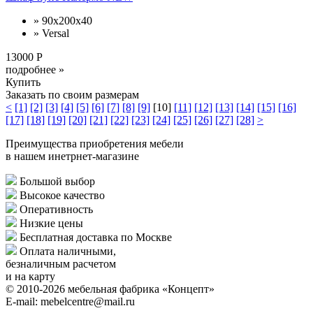
» 90x200x40
» Versal
13000 Р
подробнее »
Купить
Заказать по своим размерам
<
[1]
[2]
[3]
[4]
[5]
[6]
[7]
[8]
[9]
[10]
[11]
[12]
[13]
[14]
[15]
[16]
[17]
[18]
[19]
[20]
[21]
[22]
[23]
[24]
[25]
[26]
[27]
[28]
>
Преимущества приобретения мебели
в нашем инетрнет-магазине
Большой выбор
Высокое качество
Оперативность
Низкие цены
Бесплатная доставка по Москве
Оплата наличными,
безналичным расчетом
и на карту
© 2010-2026 мебельная фабрика «Концепт»
E-mail: mebelcentre@mail.ru