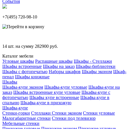
События
+7(495)
720-98-10
14
шт. на сумму
282900
руб.
Каталог мебели
Угловые шкафы
Распашные шкафы
Шкафы - Стеллажи
Шкафы встроенные
Шкафы на заказ
Шкафы-библиотеки
Шкафы с фотопечатью
Наборы шкафов
Шкафы эконом
Шкаф-
пенал
Шкафы книжные
Шкафы
Шкафы-купе эконом
Шкафы-купе угловые
Шкафы-купе на
заказ
Шкафы встроенные купе угловые
Шкафы-купе с
фотопечатью
Шкафы купе встроенные
Шкафы-купе в
спальню
Шкафы-купе в прихожую
Шкафы-купе
Стенки-горки
Стеллажи
Стенки эконом
Стенки угловые
Малогабаритные стенки
Стенки под телевизор
Мебельные стенки
Прихожие готовые
Прихожие эконом
Прихожие угловые