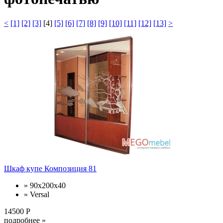
<
[1]
[2]
[3]
[4]
[5]
[6]
[7]
[8]
[9]
[10]
[11]
[12]
[13]
>
Шкаф купе Композиция 81
» 90x200x40
» Versal
14500 Р
подробнее »