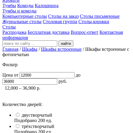
Кровати
Тумбы
Комоды
Калошница
Тумбы и комоды
Компьютерные столы
Столы на заказ
Столы письменные
Журнальные столы
Столовая группа
Столы-книжки
Столы
Распродажа
Бесплатная доставка
Вопрос-ответ
Контактная
информация
найти
Главная
/
Шкафы
/
Шкафы встроенные
/
Шкафы встроенные с
фотопечатью
Фильтр
Цена
от
до
руб.
12,000 – 36,900
р.
Количество дверей:
двустворчатый
Подобрано
200
ед.
трёхстворчатый
Подобрано
200
ед.