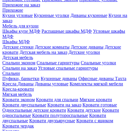
Прихожие на заказ
Прихожие
Кухни угловые
Кухонные уголки
Диваны кухонные
Кухни на
заказ
Мебель для кухни
Шкафы купе МДФ
Распашные шкафы МДФ
Угловые шкафы
МДФ
Шкафы МДФ
Детские стенки
Детские комнаты
Детские диваны
Детские
кровати
Детская мебель на заказ
Детские уголки
Детская мебель
Спальни эконом
Спальные гарнитуры
Спальные уголки
Спальни на заказ
Угловые спальные гарнитуры
Спальни
Пуфики, банкетки
Кухонные диваны
Офисные диваны
Тахта
Кресла
Диваны
Диваны угловые
Комплекты мягкой мебели
Кресла-кровати
Мягкая мебель
Кровати эконом
Кровати для спальни
Мягкие кровати
Кровати двуспальные
Кровати на заказ
Кровати готовые
Односпальные детские кровати
Кровати детские
Кровати
односпальные
Кровати полутороспальные
Кровати
двуспальные
Кровати двухъярусные
Кровати с ящиком
Кровати чердак