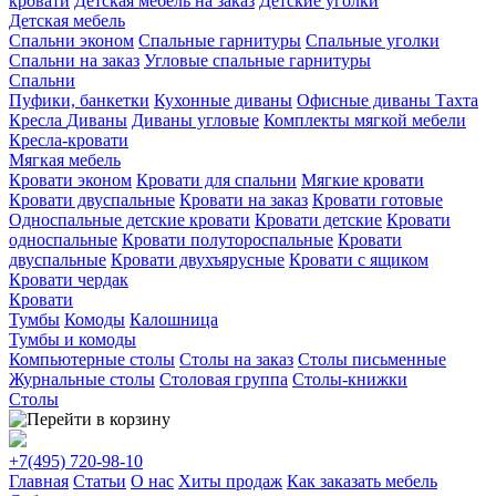
кровати
Детская мебель на заказ
Детские уголки
Детская мебель
Спальни эконом
Спальные гарнитуры
Спальные уголки
Спальни на заказ
Угловые спальные гарнитуры
Спальни
Пуфики, банкетки
Кухонные диваны
Офисные диваны
Тахта
Кресла
Диваны
Диваны угловые
Комплекты мягкой мебели
Кресла-кровати
Мягкая мебель
Кровати эконом
Кровати для спальни
Мягкие кровати
Кровати двуспальные
Кровати на заказ
Кровати готовые
Односпальные детские кровати
Кровати детские
Кровати
односпальные
Кровати полутороспальные
Кровати
двуспальные
Кровати двухъярусные
Кровати с ящиком
Кровати чердак
Кровати
Тумбы
Комоды
Калошница
Тумбы и комоды
Компьютерные столы
Столы на заказ
Столы письменные
Журнальные столы
Столовая группа
Столы-книжки
Столы
+7(495)
720-98-10
Главная
Статьи
О нас
Хиты продаж
Как заказать мебель