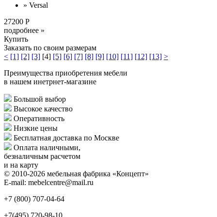
» Versal
27200 Р
подробнее »
Купить
Заказать по своим размерам
<
[1]
[2]
[3]
[4]
[5]
[6]
[7]
[8]
[9]
[10]
[11]
[12]
[13]
>
Преимущества приобретения мебели
в нашем инетрнет-магазине
Большой выбор
Высокое качество
Оперативность
Низкие цены
Бесплатная доставка по Москве
Оплата наличными,
безналичным расчетом
и на карту
© 2010-2026 мебельная фабрика «Концепт»
E-mail: mebelcentre@mail.ru
+7 (800)
707-04-64
+7(495)
720-98-10