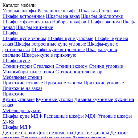
Каталог мебели
Угловые шкафы
Распашные шкафы
Шкафы - Стеллажи
Шкафы встроенные
Шкафы на заказ
Шкафы-библиотеки
Шкафы с фотопечатью
Наборы шкафов
Шкафы эконом
Шкаф-
пенал
Шкафы книжные
Шкафы
Шкафы-купе эконом
Шкафы-купе угловые
Шкафы-купе на
заказ
Шкафы встроенные купе угловые
Шкафы-купе с
фотопечатью
Шкафы купе встроенные
Шкафы-купе в
спальню
Шкафы-купе в прихожую
Шкафы-купе
Стенки-горки
Стеллажи
Стенки эконом
Стенки угловые
Малогабаритные стенки
Стенки под телевизор
Мебельные стенки
Прихожие готовые
Прихожие эконом
Прихожие угловые
Прихожие на заказ
Прихожие
Кухни угловые
Кухонные уголки
Диваны кухонные
Кухни на
заказ
Мебель для кухни
Шкафы купе МДФ
Распашные шкафы МДФ
Угловые шкафы
МДФ
Шкафы МДФ
Детские стенки
Детские комнаты
Детские диваны
Детские