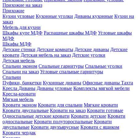
Прихожие на заказ
Прихожие
Кухни угловые
Кухонные уголки
Диваны кухонные
Кухни на
заказ
Мебель для кухни
Шкафы купе МДФ
Распашные шкафы МДФ
Угловые шкафы
МДФ
Шкафы МДФ
Детские стенки
Детские комнаты
Детские диваны
Детские
кровати
Детская мебель на заказ
Детские уголки
Детская мебель
Спальни эконом
Спальные гарнитуры
Спальные уголки
Спальни на заказ
Угловые спальные гарнитуры
Спальни
Пуфики, банкетки
Кухонные диваны
Офисные диваны
Тахта
Кресла
Диваны
Диваны угловые
Комплекты мягкой мебели
Кресла-кровати
Мягкая мебель
Кровати эконом
Кровати для спальни
Мягкие кровати
Кровати двуспальные
Кровати на заказ
Кровати готовые
Односпальные детские кровати
Кровати детские
Кровати
односпальные
Кровати полутороспальные
Кровати
двуспальные
Кровати двухъярусные
Кровати с ящиком
Кровати чердак