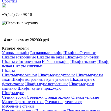
События
+7(495)
720-98-10
14
шт. на сумму
282900
руб.
Каталог мебели
Угловые шкафы
Распашные шкафы
Шкафы - Стеллажи
Шкафы встроенные
Шкафы на заказ
Шкафы-библиотеки
Шкафы с фотопечатью
Наборы шкафов
Шкафы эконом
Шкаф-
пенал
Шкафы книжные
Шкафы
Шкафы-купе эконом
Шкафы-купе угловые
Шкафы-купе на
заказ
Шкафы встроенные купе угловые
Шкафы-купе с
фотопечатью
Шкафы купе встроенные
Шкафы-купе в
спальню
Шкафы-купе в прихожую
Шкафы-купе
Стенки-горки
Стеллажи
Стенки эконом
Стенки угловые
Малогабаритные стенки
Стенки под телевизор
Мебельные стенки
Прихожие готовые
Прихожие эконом
Прихожие угловые