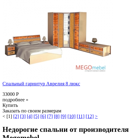
Спальный гарнитур Аврелия 8 люкс
33000 Р
подробнее »
Купить
Заказать по своим размерам
<
[1]
[2]
[3]
[4]
[5]
[6]
[7]
[8]
[9]
[10]
[11]
[12]
>
Недорогие спальни от производителя
Megomebel