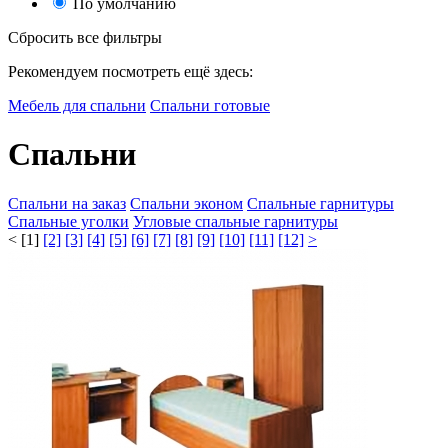
По умолчанию
Сбросить все фильтры
Рекомендуем посмотреть ещё здесь:
Мебель для спальни
Спальни готовые
Спальни
Спальни на заказ
Спальни эконом
Спальные гарнитуры
Спальные уголки
Угловые спальные гарнитуры
<
[1]
[2]
[3]
[4]
[5]
[6]
[7]
[8]
[9]
[10]
[11]
[12]
>