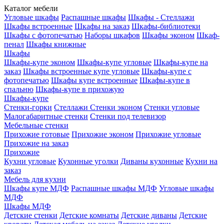
Каталог мебели
Угловые шкафы
Распашные шкафы
Шкафы - Стеллажи
Шкафы встроенные
Шкафы на заказ
Шкафы-библиотеки
Шкафы с фотопечатью
Наборы шкафов
Шкафы эконом
Шкаф-
пенал
Шкафы книжные
Шкафы
Шкафы-купе эконом
Шкафы-купе угловые
Шкафы-купе на
заказ
Шкафы встроенные купе угловые
Шкафы-купе с
фотопечатью
Шкафы купе встроенные
Шкафы-купе в
спальню
Шкафы-купе в прихожую
Шкафы-купе
Стенки-горки
Стеллажи
Стенки эконом
Стенки угловые
Малогабаритные стенки
Стенки под телевизор
Мебельные стенки
Прихожие готовые
Прихожие эконом
Прихожие угловые
Прихожие на заказ
Прихожие
Кухни угловые
Кухонные уголки
Диваны кухонные
Кухни на
заказ
Мебель для кухни
Шкафы купе МДФ
Распашные шкафы МДФ
Угловые шкафы
МДФ
Шкафы МДФ
Детские стенки
Детские комнаты
Детские диваны
Детские