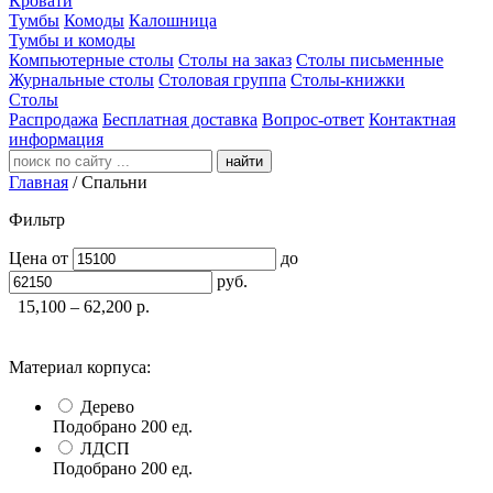
Кровати
Тумбы
Комоды
Калошница
Тумбы и комоды
Компьютерные столы
Столы на заказ
Столы письменные
Журнальные столы
Столовая группа
Столы-книжки
Столы
Распродажа
Бесплатная доставка
Вопрос-ответ
Контактная
информация
найти
Главная
/
Спальни
Фильтр
Цена
от
до
руб.
15,100 – 62,200
р.
Материал корпуса:
Дерево
Подобрано
200
ед.
ЛДСП
Подобрано
200
ед.