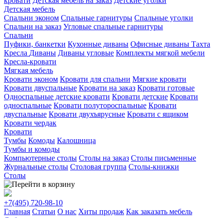
кровати
Детская мебель на заказ
Детские уголки
Детская мебель
Спальни эконом
Спальные гарнитуры
Спальные уголки
Спальни на заказ
Угловые спальные гарнитуры
Спальни
Пуфики, банкетки
Кухонные диваны
Офисные диваны
Тахта
Кресла
Диваны
Диваны угловые
Комплекты мягкой мебели
Кресла-кровати
Мягкая мебель
Кровати эконом
Кровати для спальни
Мягкие кровати
Кровати двуспальные
Кровати на заказ
Кровати готовые
Односпальные детские кровати
Кровати детские
Кровати
односпальные
Кровати полутороспальные
Кровати
двуспальные
Кровати двухъярусные
Кровати с ящиком
Кровати чердак
Кровати
Тумбы
Комоды
Калошница
Тумбы и комоды
Компьютерные столы
Столы на заказ
Столы письменные
Журнальные столы
Столовая группа
Столы-книжки
Столы
+7(495)
720-98-10
Главная
Статьи
О нас
Хиты продаж
Как заказать мебель