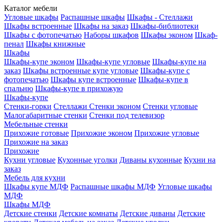
Каталог мебели
Угловые шкафы
Распашные шкафы
Шкафы - Стеллажи
Шкафы встроенные
Шкафы на заказ
Шкафы-библиотеки
Шкафы с фотопечатью
Наборы шкафов
Шкафы эконом
Шкаф-
пенал
Шкафы книжные
Шкафы
Шкафы-купе эконом
Шкафы-купе угловые
Шкафы-купе на
заказ
Шкафы встроенные купе угловые
Шкафы-купе с
фотопечатью
Шкафы купе встроенные
Шкафы-купе в
спальню
Шкафы-купе в прихожую
Шкафы-купе
Стенки-горки
Стеллажи
Стенки эконом
Стенки угловые
Малогабаритные стенки
Стенки под телевизор
Мебельные стенки
Прихожие готовые
Прихожие эконом
Прихожие угловые
Прихожие на заказ
Прихожие
Кухни угловые
Кухонные уголки
Диваны кухонные
Кухни на
заказ
Мебель для кухни
Шкафы купе МДФ
Распашные шкафы МДФ
Угловые шкафы
МДФ
Шкафы МДФ
Детские стенки
Детские комнаты
Детские диваны
Детские