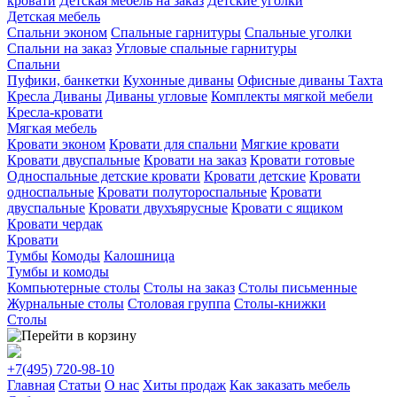
кровати
Детская мебель на заказ
Детские уголки
Детская мебель
Спальни эконом
Спальные гарнитуры
Спальные уголки
Спальни на заказ
Угловые спальные гарнитуры
Спальни
Пуфики, банкетки
Кухонные диваны
Офисные диваны
Тахта
Кресла
Диваны
Диваны угловые
Комплекты мягкой мебели
Кресла-кровати
Мягкая мебель
Кровати эконом
Кровати для спальни
Мягкие кровати
Кровати двуспальные
Кровати на заказ
Кровати готовые
Односпальные детские кровати
Кровати детские
Кровати
односпальные
Кровати полутороспальные
Кровати
двуспальные
Кровати двухъярусные
Кровати с ящиком
Кровати чердак
Кровати
Тумбы
Комоды
Калошница
Тумбы и комоды
Компьютерные столы
Столы на заказ
Столы письменные
Журнальные столы
Столовая группа
Столы-книжки
Столы
+7(495)
720-98-10
Главная
Статьи
О нас
Хиты продаж
Как заказать мебель