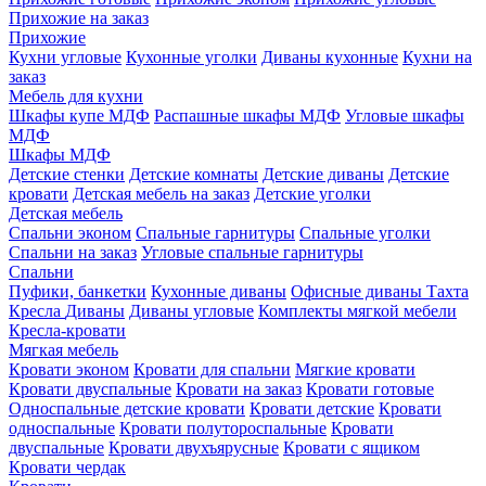
Прихожие на заказ
Прихожие
Кухни угловые
Кухонные уголки
Диваны кухонные
Кухни на
заказ
Мебель для кухни
Шкафы купе МДФ
Распашные шкафы МДФ
Угловые шкафы
МДФ
Шкафы МДФ
Детские стенки
Детские комнаты
Детские диваны
Детские
кровати
Детская мебель на заказ
Детские уголки
Детская мебель
Спальни эконом
Спальные гарнитуры
Спальные уголки
Спальни на заказ
Угловые спальные гарнитуры
Спальни
Пуфики, банкетки
Кухонные диваны
Офисные диваны
Тахта
Кресла
Диваны
Диваны угловые
Комплекты мягкой мебели
Кресла-кровати
Мягкая мебель
Кровати эконом
Кровати для спальни
Мягкие кровати
Кровати двуспальные
Кровати на заказ
Кровати готовые
Односпальные детские кровати
Кровати детские
Кровати
односпальные
Кровати полутороспальные
Кровати
двуспальные
Кровати двухъярусные
Кровати с ящиком
Кровати чердак