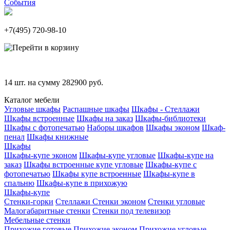
События
+7(495)
720-98-10
14
шт. на сумму
282900
руб.
Каталог мебели
Угловые шкафы
Распашные шкафы
Шкафы - Стеллажи
Шкафы встроенные
Шкафы на заказ
Шкафы-библиотеки
Шкафы с фотопечатью
Наборы шкафов
Шкафы эконом
Шкаф-
пенал
Шкафы книжные
Шкафы
Шкафы-купе эконом
Шкафы-купе угловые
Шкафы-купе на
заказ
Шкафы встроенные купе угловые
Шкафы-купе с
фотопечатью
Шкафы купе встроенные
Шкафы-купе в
спальню
Шкафы-купе в прихожую
Шкафы-купе
Стенки-горки
Стеллажи
Стенки эконом
Стенки угловые
Малогабаритные стенки
Стенки под телевизор
Мебельные стенки
Прихожие готовые
Прихожие эконом
Прихожие угловые