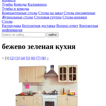
Кровати
Тумбы
Комоды
Калошница
Тумбы и комоды
Компьютерные столы
Столы на заказ
Столы письменные
Журнальные столы
Столовая группа
Столы-книжки
Столы
Распродажа
Бесплатная доставка
Вопрос-ответ
Контактная
информация
найти
бежево зеленая кухня
<
[1]
[2]
[3]
[4]
[5]
[6]
[7]
[8]
>