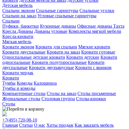
кровати
Детская мебель на заказ
Детские уголки
Детская мебель
Спальни эконом
Спальные гарнитуры
Спальные уголки
Спальни на заказ
Угловые спальные гарнитуры
Спальни
Пуфики, банкетки
Кухонные диваны
Офисные диваны
Тахта
Кресла
Диваны
Диваны угловые
Комплекты мягкой мебели
Кресла-кровати
Мягкая мебель
Кровати эконом
Кровати для спальни
Мягкие кровати
Кровати двуспальные
Кровати на заказ
Кровати готовые
Односпальные детские кровати
Кровати детские
Кровати
односпальные
Кровати полутороспальные
Кровати
двуспальные
Кровати двухъярусные
Кровати с ящиком
Кровати чердак
Кровати
Тумбы
Комоды
Калошница
Тумбы и комоды
Компьютерные столы
Столы на заказ
Столы письменные
Журнальные столы
Столовая группа
Столы-книжки
Столы
+7(495)
720-98-10
Главная
Статьи
О нас
Хиты продаж
Как заказать мебель