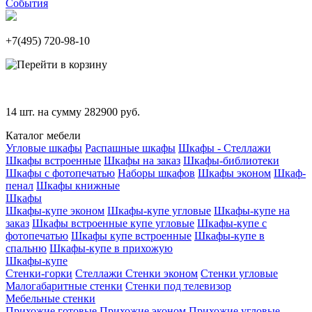
События
+7(495)
720-98-10
14
шт. на сумму
282900
руб.
Каталог мебели
Угловые шкафы
Распашные шкафы
Шкафы - Стеллажи
Шкафы встроенные
Шкафы на заказ
Шкафы-библиотеки
Шкафы с фотопечатью
Наборы шкафов
Шкафы эконом
Шкаф-
пенал
Шкафы книжные
Шкафы
Шкафы-купе эконом
Шкафы-купе угловые
Шкафы-купе на
заказ
Шкафы встроенные купе угловые
Шкафы-купе с
фотопечатью
Шкафы купе встроенные
Шкафы-купе в
спальню
Шкафы-купе в прихожую
Шкафы-купе
Стенки-горки
Стеллажи
Стенки эконом
Стенки угловые
Малогабаритные стенки
Стенки под телевизор
Мебельные стенки
Прихожие готовые
Прихожие эконом
Прихожие угловые