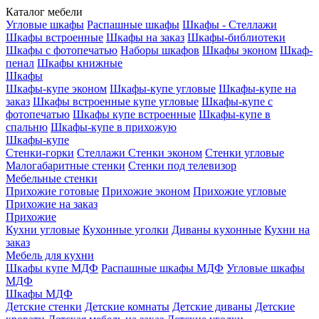
Каталог мебели
Угловые шкафы
Распашные шкафы
Шкафы - Стеллажи
Шкафы встроенные
Шкафы на заказ
Шкафы-библиотеки
Шкафы с фотопечатью
Наборы шкафов
Шкафы эконом
Шкаф-
пенал
Шкафы книжные
Шкафы
Шкафы-купе эконом
Шкафы-купе угловые
Шкафы-купе на
заказ
Шкафы встроенные купе угловые
Шкафы-купе с
фотопечатью
Шкафы купе встроенные
Шкафы-купе в
спальню
Шкафы-купе в прихожую
Шкафы-купе
Стенки-горки
Стеллажи
Стенки эконом
Стенки угловые
Малогабаритные стенки
Стенки под телевизор
Мебельные стенки
Прихожие готовые
Прихожие эконом
Прихожие угловые
Прихожие на заказ
Прихожие
Кухни угловые
Кухонные уголки
Диваны кухонные
Кухни на
заказ
Мебель для кухни
Шкафы купе МДФ
Распашные шкафы МДФ
Угловые шкафы
МДФ
Шкафы МДФ
Детские стенки
Детские комнаты
Детские диваны
Детские