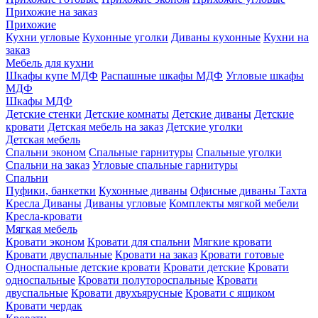
Прихожие на заказ
Прихожие
Кухни угловые
Кухонные уголки
Диваны кухонные
Кухни на
заказ
Мебель для кухни
Шкафы купе МДФ
Распашные шкафы МДФ
Угловые шкафы
МДФ
Шкафы МДФ
Детские стенки
Детские комнаты
Детские диваны
Детские
кровати
Детская мебель на заказ
Детские уголки
Детская мебель
Спальни эконом
Спальные гарнитуры
Спальные уголки
Спальни на заказ
Угловые спальные гарнитуры
Спальни
Пуфики, банкетки
Кухонные диваны
Офисные диваны
Тахта
Кресла
Диваны
Диваны угловые
Комплекты мягкой мебели
Кресла-кровати
Мягкая мебель
Кровати эконом
Кровати для спальни
Мягкие кровати
Кровати двуспальные
Кровати на заказ
Кровати готовые
Односпальные детские кровати
Кровати детские
Кровати
односпальные
Кровати полутороспальные
Кровати
двуспальные
Кровати двухъярусные
Кровати с ящиком
Кровати чердак