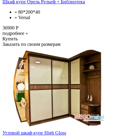
Шкаф купе Орель Рельеф + Библиотека
» 80*200*40
» Versal
36900 Р
подробнее »
Купить
Заказать по своим размерам
Угловой шкаф купе High Gloss