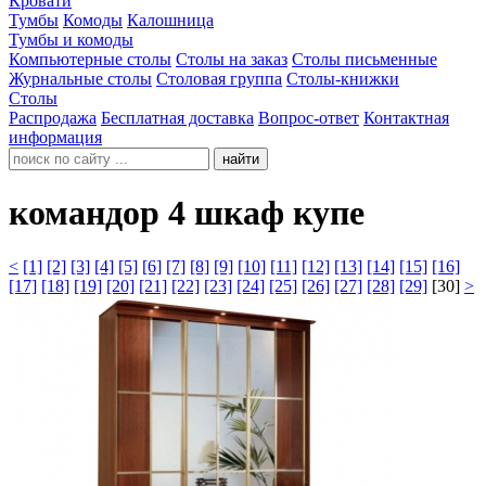
Кровати
Тумбы
Комоды
Калошница
Тумбы и комоды
Компьютерные столы
Столы на заказ
Столы письменные
Журнальные столы
Столовая группа
Столы-книжки
Столы
Распродажа
Бесплатная доставка
Вопрос-ответ
Контактная
информация
найти
командор 4 шкаф купе
<
[1]
[2]
[3]
[4]
[5]
[6]
[7]
[8]
[9]
[10]
[11]
[12]
[13]
[14]
[15]
[16]
[17]
[18]
[19]
[20]
[21]
[22]
[23]
[24]
[25]
[26]
[27]
[28]
[29]
[30]
>