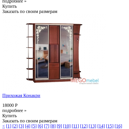
подробнее »
Купить
Заказать по своим размерам
Прихожая Конакри
18000 Р
подробнее »
Купить
Заказать по своим размерам
<
[1]
[2]
[3]
[4]
[5]
[6]
[7]
[8]
[9]
[10]
[11]
[12]
[13]
[14]
[15]
[16]