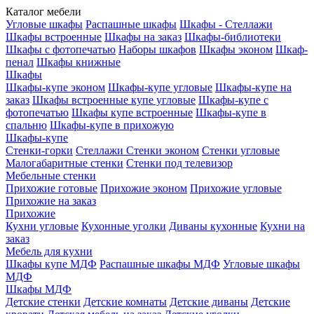
Каталог мебели
Угловые шкафы
Распашные шкафы
Шкафы - Стеллажи
Шкафы встроенные
Шкафы на заказ
Шкафы-библиотеки
Шкафы с фотопечатью
Наборы шкафов
Шкафы эконом
Шкаф-
пенал
Шкафы книжные
Шкафы
Шкафы-купе эконом
Шкафы-купе угловые
Шкафы-купе на
заказ
Шкафы встроенные купе угловые
Шкафы-купе с
фотопечатью
Шкафы купе встроенные
Шкафы-купе в
спальню
Шкафы-купе в прихожую
Шкафы-купе
Стенки-горки
Стеллажи
Стенки эконом
Стенки угловые
Малогабаритные стенки
Стенки под телевизор
Мебельные стенки
Прихожие готовые
Прихожие эконом
Прихожие угловые
Прихожие на заказ
Прихожие
Кухни угловые
Кухонные уголки
Диваны кухонные
Кухни на
заказ
Мебель для кухни
Шкафы купе МДФ
Распашные шкафы МДФ
Угловые шкафы
МДФ
Шкафы МДФ
Детские стенки
Детские комнаты
Детские диваны
Детские