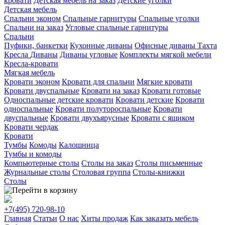
кровати
Детская мебель на заказ
Детские уголки
Детская мебель
Спальни эконом
Спальные гарнитуры
Спальные уголки
Спальни на заказ
Угловые спальные гарнитуры
Спальни
Пуфики, банкетки
Кухонные диваны
Офисные диваны
Тахта
Кресла
Диваны
Диваны угловые
Комплекты мягкой мебели
Кресла-кровати
Мягкая мебель
Кровати эконом
Кровати для спальни
Мягкие кровати
Кровати двуспальные
Кровати на заказ
Кровати готовые
Односпальные детские кровати
Кровати детские
Кровати
односпальные
Кровати полутороспальные
Кровати
двуспальные
Кровати двухъярусные
Кровати с ящиком
Кровати чердак
Кровати
Тумбы
Комоды
Калошница
Тумбы и комоды
Компьютерные столы
Столы на заказ
Столы письменные
Журнальные столы
Столовая группа
Столы-книжки
Столы
+7(495)
720-98-10
Главная
Статьи
О нас
Хиты продаж
Как заказать мебель