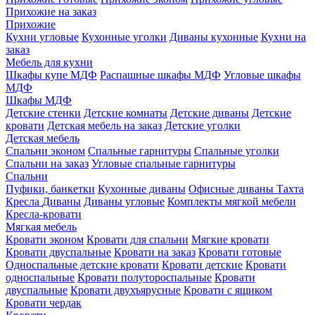
Прихожие на заказ
Прихожие
Кухни угловые
Кухонные уголки
Диваны кухонные
Кухни на
заказ
Мебель для кухни
Шкафы купе МДФ
Распашные шкафы МДФ
Угловые шкафы
МДФ
Шкафы МДФ
Детские стенки
Детские комнаты
Детские диваны
Детские
кровати
Детская мебель на заказ
Детские уголки
Детская мебель
Спальни эконом
Спальные гарнитуры
Спальные уголки
Спальни на заказ
Угловые спальные гарнитуры
Спальни
Пуфики, банкетки
Кухонные диваны
Офисные диваны
Тахта
Кресла
Диваны
Диваны угловые
Комплекты мягкой мебели
Кресла-кровати
Мягкая мебель
Кровати эконом
Кровати для спальни
Мягкие кровати
Кровати двуспальные
Кровати на заказ
Кровати готовые
Односпальные детские кровати
Кровати детские
Кровати
односпальные
Кровати полутороспальные
Кровати
двуспальные
Кровати двухъярусные
Кровати с ящиком
Кровати чердак