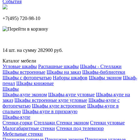
События
+7(495)
720-98-10
14
шт. на сумму
282900
руб.
Каталог мебели
Угловые шкафы
Распашные шкафы
Шкафы - Стеллажи
Шкафы встроенные
Шкафы на заказ
Шкафы-библиотеки
Шкафы с фотопечатью
Наборы шкафов
Шкафы эконом
Шкаф-
пенал
Шкафы книжные
Шкафы
Шкафы-купе эконом
Шкафы-купе угловые
Шкафы-купе на
заказ
Шкафы встроенные купе угловые
Шкафы-купе с
фотопечатью
Шкафы купе встроенные
Шкафы-купе в
спальню
Шкафы-купе в прихожую
Шкафы-купе
Стенки-горки
Стеллажи
Стенки эконом
Стенки угловые
Малогабаритные стенки
Стенки под телевизор
Мебельные стенки
Прихожие готовые
Прихожие эконом
Прихожие угловые