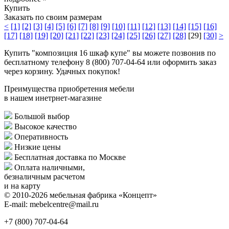
Купить
Заказать по своим размерам
<
[1]
[2]
[3]
[4]
[5]
[6]
[7]
[8]
[9]
[10]
[11]
[12]
[13]
[14]
[15]
[16]
[17]
[18]
[19]
[20]
[21]
[22]
[23]
[24]
[25]
[26]
[27]
[28]
[29]
[30]
>
Купить "композиция 16 шкаф купе" вы можете позвонив по
бесплатному телефону 8 (800) 707-04-64 или оформить заказ
через корзину. Удачных покупок!
Преимущества приобретения мебели
в нашем инетрнет-магазине
Большой выбор
Высокое качество
Оперативность
Низкие цены
Бесплатная доставка по Москве
Оплата наличными,
безналичным расчетом
и на карту
© 2010-2026 мебельная фабрика «Концепт»
E-mail: mebelcentre@mail.ru
+7 (800)
707-04-64