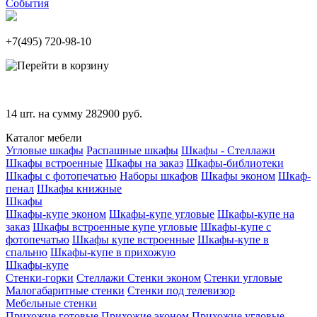
События
+7(495)
720-98-10
14
шт. на сумму
282900
руб.
Каталог мебели
Угловые шкафы
Распашные шкафы
Шкафы - Стеллажи
Шкафы встроенные
Шкафы на заказ
Шкафы-библиотеки
Шкафы с фотопечатью
Наборы шкафов
Шкафы эконом
Шкаф-
пенал
Шкафы книжные
Шкафы
Шкафы-купе эконом
Шкафы-купе угловые
Шкафы-купе на
заказ
Шкафы встроенные купе угловые
Шкафы-купе с
фотопечатью
Шкафы купе встроенные
Шкафы-купе в
спальню
Шкафы-купе в прихожую
Шкафы-купе
Стенки-горки
Стеллажи
Стенки эконом
Стенки угловые
Малогабаритные стенки
Стенки под телевизор
Мебельные стенки
Прихожие готовые
Прихожие эконом
Прихожие угловые