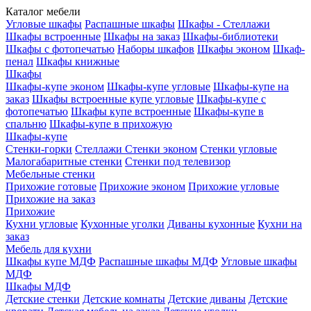
Каталог мебели
Угловые шкафы
Распашные шкафы
Шкафы - Стеллажи
Шкафы встроенные
Шкафы на заказ
Шкафы-библиотеки
Шкафы с фотопечатью
Наборы шкафов
Шкафы эконом
Шкаф-
пенал
Шкафы книжные
Шкафы
Шкафы-купе эконом
Шкафы-купе угловые
Шкафы-купе на
заказ
Шкафы встроенные купе угловые
Шкафы-купе с
фотопечатью
Шкафы купе встроенные
Шкафы-купе в
спальню
Шкафы-купе в прихожую
Шкафы-купе
Стенки-горки
Стеллажи
Стенки эконом
Стенки угловые
Малогабаритные стенки
Стенки под телевизор
Мебельные стенки
Прихожие готовые
Прихожие эконом
Прихожие угловые
Прихожие на заказ
Прихожие
Кухни угловые
Кухонные уголки
Диваны кухонные
Кухни на
заказ
Мебель для кухни
Шкафы купе МДФ
Распашные шкафы МДФ
Угловые шкафы
МДФ
Шкафы МДФ
Детские стенки
Детские комнаты
Детские диваны
Детские