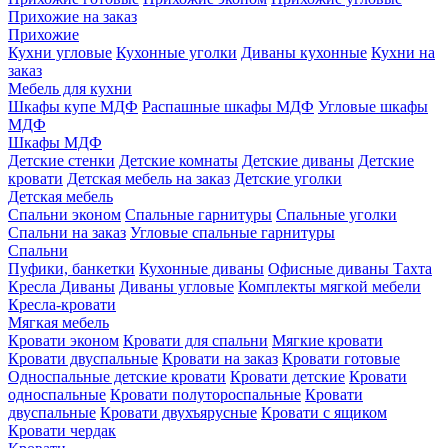
Прихожие на заказ
Прихожие
Кухни угловые
Кухонные уголки
Диваны кухонные
Кухни на
заказ
Мебель для кухни
Шкафы купе МДФ
Распашные шкафы МДФ
Угловые шкафы
МДФ
Шкафы МДФ
Детские стенки
Детские комнаты
Детские диваны
Детские
кровати
Детская мебель на заказ
Детские уголки
Детская мебель
Спальни эконом
Спальные гарнитуры
Спальные уголки
Спальни на заказ
Угловые спальные гарнитуры
Спальни
Пуфики, банкетки
Кухонные диваны
Офисные диваны
Тахта
Кресла
Диваны
Диваны угловые
Комплекты мягкой мебели
Кресла-кровати
Мягкая мебель
Кровати эконом
Кровати для спальни
Мягкие кровати
Кровати двуспальные
Кровати на заказ
Кровати готовые
Односпальные детские кровати
Кровати детские
Кровати
односпальные
Кровати полутороспальные
Кровати
двуспальные
Кровати двухъярусные
Кровати с ящиком
Кровати чердак