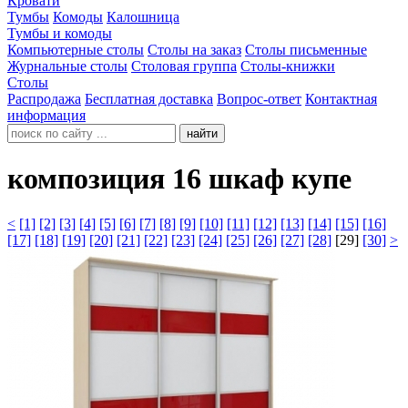
Кровати
Тумбы
Комоды
Калошница
Тумбы и комоды
Компьютерные столы
Столы на заказ
Столы письменные
Журнальные столы
Столовая группа
Столы-книжки
Столы
Распродажа
Бесплатная доставка
Вопрос-ответ
Контактная
информация
найти
композиция 16 шкаф купе
<
[1]
[2]
[3]
[4]
[5]
[6]
[7]
[8]
[9]
[10]
[11]
[12]
[13]
[14]
[15]
[16]
[17]
[18]
[19]
[20]
[21]
[22]
[23]
[24]
[25]
[26]
[27]
[28]
[29]
[30]
>