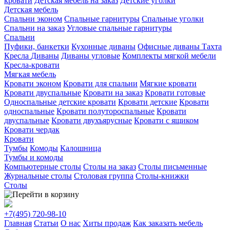
кровати
Детская мебель на заказ
Детские уголки
Детская мебель
Спальни эконом
Спальные гарнитуры
Спальные уголки
Спальни на заказ
Угловые спальные гарнитуры
Спальни
Пуфики, банкетки
Кухонные диваны
Офисные диваны
Тахта
Кресла
Диваны
Диваны угловые
Комплекты мягкой мебели
Кресла-кровати
Мягкая мебель
Кровати эконом
Кровати для спальни
Мягкие кровати
Кровати двуспальные
Кровати на заказ
Кровати готовые
Односпальные детские кровати
Кровати детские
Кровати
односпальные
Кровати полутороспальные
Кровати
двуспальные
Кровати двухъярусные
Кровати с ящиком
Кровати чердак
Кровати
Тумбы
Комоды
Калошница
Тумбы и комоды
Компьютерные столы
Столы на заказ
Столы письменные
Журнальные столы
Столовая группа
Столы-книжки
Столы
+7(495)
720-98-10
Главная
Статьи
О нас
Хиты продаж
Как заказать мебель