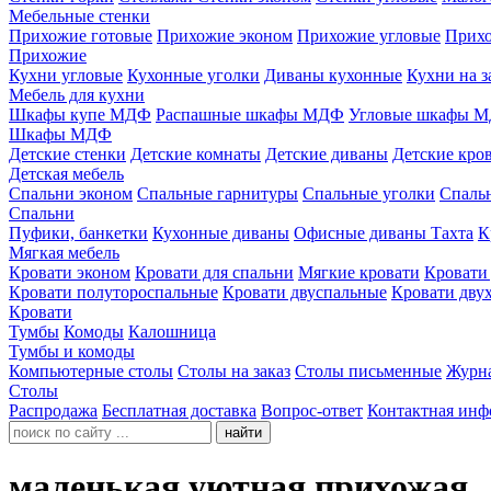
Мебельные стенки
Прихожие готовые
Прихожие эконом
Прихожие угловые
Прихо
Прихожие
Кухни угловые
Кухонные уголки
Диваны кухонные
Кухни на з
Мебель для кухни
Шкафы купе МДФ
Распашные шкафы МДФ
Угловые шкафы 
Шкафы МДФ
Детские стенки
Детские комнаты
Детские диваны
Детские кро
Детская мебель
Спальни эконом
Спальные гарнитуры
Спальные уголки
Спальн
Спальни
Пуфики, банкетки
Кухонные диваны
Офисные диваны
Тахта
К
Мягкая мебель
Кровати эконом
Кровати для спальни
Мягкие кровати
Кровати
Кровати полутороспальные
Кровати двуспальные
Кровати дву
Кровати
Тумбы
Комоды
Калошница
Тумбы и комоды
Компьютерные столы
Столы на заказ
Столы письменные
Журн
Столы
Распродажа
Бесплатная доставка
Вопрос-ответ
Контактная инф
найти
маленькая уютная прихожая