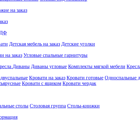
жие на заказ
аказ
МДФ
вати
Детская мебель на заказ
Детские уголки
и на заказ
Угловые спальные гарнитуры
ресла
Диваны
Диваны угловые
Комплекты мягкой мебели
Кресл
 двуспальные
Кровати на заказ
Кровати готовые
Односпальные д
хъярусные
Кровати с ящиком
Кровати чердак
альные столы
Столовая группа
Столы-книжки
ормация