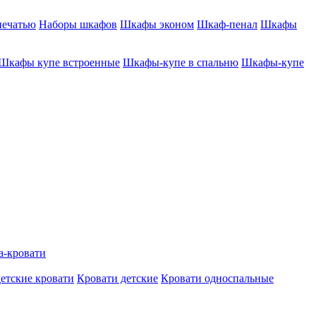
печатью
Наборы шкафов
Шкафы эконом
Шкаф-пенал
Шкафы
Шкафы купе встроенные
Шкафы-купе в спальню
Шкафы-купе
а-кровати
етские кровати
Кровати детские
Кровати односпальные