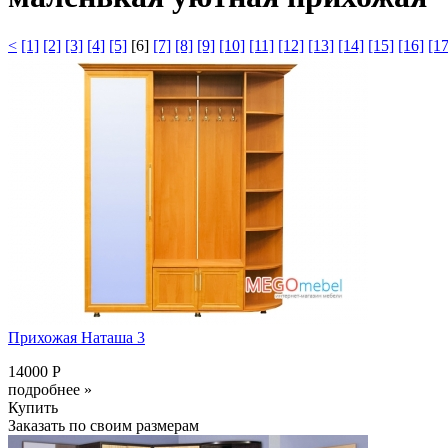
<
[1]
[2]
[3]
[4]
[5]
[6]
[7]
[8]
[9]
[10]
[11]
[12]
[13]
[14]
[15]
[16]
[17
Прихожая Наташа 3
14000 Р
подробнее »
Купить
Заказать по своим размерам