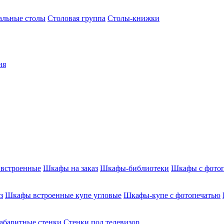
альные столы
Столовая группа
Столы-книжки
ия
встроенные
Шкафы на заказ
Шкафы-библиотеки
Шкафы с фото
з
Шкафы встроенные купе угловые
Шкафы-купе с фотопечатью
абаритные стенки
Стенки под телевизор