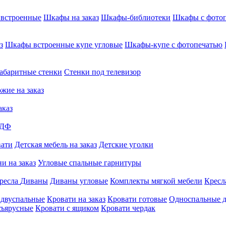
встроенные
Шкафы на заказ
Шкафы-библиотеки
Шкафы с фото
з
Шкафы встроенные купе угловые
Шкафы-купе с фотопечатью
абаритные стенки
Стенки под телевизор
жие на заказ
аказ
МДФ
вати
Детская мебель на заказ
Детские уголки
и на заказ
Угловые спальные гарнитуры
ресла
Диваны
Диваны угловые
Комплекты мягкой мебели
Кресл
 двуспальные
Кровати на заказ
Кровати готовые
Односпальные д
хъярусные
Кровати с ящиком
Кровати чердак