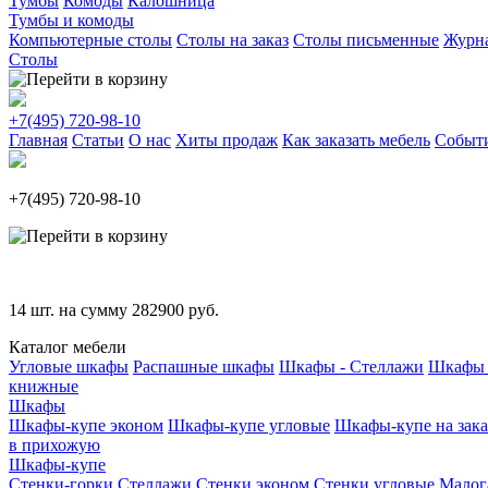
Тумбы
Комоды
Калошница
Тумбы и комоды
Компьютерные столы
Столы на заказ
Столы письменные
Журн
Столы
+7(495)
720-98-10
Главная
Статьи
О нас
Хиты продаж
Как заказать мебель
Событ
+7(495)
720-98-10
14
шт. на сумму
282900
руб.
Каталог мебели
Угловые шкафы
Распашные шкафы
Шкафы - Стеллажи
Шкафы 
книжные
Шкафы
Шкафы-купе эконом
Шкафы-купе угловые
Шкафы-купе на зака
в прихожую
Шкафы-купе
Стенки-горки
Стеллажи
Стенки эконом
Стенки угловые
Малог