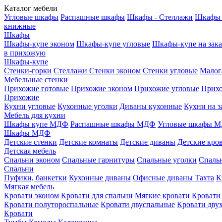
Каталог мебели
Угловые шкафы
Распашные шкафы
Шкафы - Стеллажи
Шкафы 
книжные
Шкафы
Шкафы-купе эконом
Шкафы-купе угловые
Шкафы-купе на зака
в прихожую
Шкафы-купе
Стенки-горки
Стеллажи
Стенки эконом
Стенки угловые
Малог
Мебельные стенки
Прихожие готовые
Прихожие эконом
Прихожие угловые
Прихо
Прихожие
Кухни угловые
Кухонные уголки
Диваны кухонные
Кухни на з
Мебель для кухни
Шкафы купе МДФ
Распашные шкафы МДФ
Угловые шкафы 
Шкафы МДФ
Детские стенки
Детские комнаты
Детские диваны
Детские кро
Детская мебель
Спальни эконом
Спальные гарнитуры
Спальные уголки
Спальн
Спальни
Пуфики, банкетки
Кухонные диваны
Офисные диваны
Тахта
К
Мягкая мебель
Кровати эконом
Кровати для спальни
Мягкие кровати
Кровати
Кровати полутороспальные
Кровати двуспальные
Кровати дву
Кровати