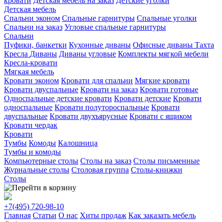
кровати
Детская мебель на заказ
Детские уголки
Детская мебель
Спальни эконом
Спальные гарнитуры
Спальные уголки
Спальни на заказ
Угловые спальные гарнитуры
Спальни
Пуфики, банкетки
Кухонные диваны
Офисные диваны
Тахта
Кресла
Диваны
Диваны угловые
Комплекты мягкой мебели
Кресла-кровати
Мягкая мебель
Кровати эконом
Кровати для спальни
Мягкие кровати
Кровати двуспальные
Кровати на заказ
Кровати готовые
Односпальные детские кровати
Кровати детские
Кровати
односпальные
Кровати полутороспальные
Кровати
двуспальные
Кровати двухъярусные
Кровати с ящиком
Кровати чердак
Кровати
Тумбы
Комоды
Калошница
Тумбы и комоды
Компьютерные столы
Столы на заказ
Столы письменные
Журнальные столы
Столовая группа
Столы-книжки
Столы
+7(495)
720-98-10
Главная
Статьи
О нас
Хиты продаж
Как заказать мебель