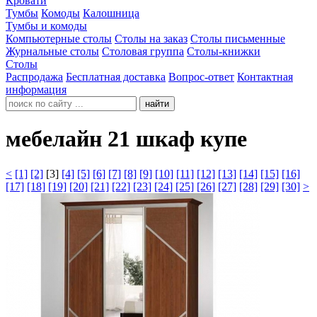
Кровати
Тумбы
Комоды
Калошница
Тумбы и комоды
Компьютерные столы
Столы на заказ
Столы письменные
Журнальные столы
Столовая группа
Столы-книжки
Столы
Распродажа
Бесплатная доставка
Вопрос-ответ
Контактная
информация
найти
мебелайн 21 шкаф купе
<
[1]
[2]
[3]
[4]
[5]
[6]
[7]
[8]
[9]
[10]
[11]
[12]
[13]
[14]
[15]
[16]
[17]
[18]
[19]
[20]
[21]
[22]
[23]
[24]
[25]
[26]
[27]
[28]
[29]
[30]
>