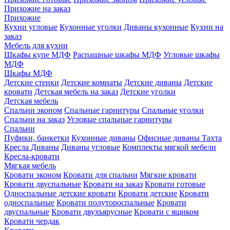
Прихожие на заказ
Прихожие
Кухни угловые
Кухонные уголки
Диваны кухонные
Кухни на
заказ
Мебель для кухни
Шкафы купе МДФ
Распашные шкафы МДФ
Угловые шкафы
МДФ
Шкафы МДФ
Детские стенки
Детские комнаты
Детские диваны
Детские
кровати
Детская мебель на заказ
Детские уголки
Детская мебель
Спальни эконом
Спальные гарнитуры
Спальные уголки
Спальни на заказ
Угловые спальные гарнитуры
Спальни
Пуфики, банкетки
Кухонные диваны
Офисные диваны
Тахта
Кресла
Диваны
Диваны угловые
Комплекты мягкой мебели
Кресла-кровати
Мягкая мебель
Кровати эконом
Кровати для спальни
Мягкие кровати
Кровати двуспальные
Кровати на заказ
Кровати готовые
Односпальные детские кровати
Кровати детские
Кровати
односпальные
Кровати полутороспальные
Кровати
двуспальные
Кровати двухъярусные
Кровати с ящиком
Кровати чердак