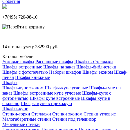
События
+7(495)
720-98-10
14
шт. на сумму
282900
руб.
Каталог мебели
Угловые шкафы
Распашные шкафы
Шкафы - Стеллажи
Шкафы встроенные
Шкафы на заказ
Шкафы-библиотеки
Шкафы с фотопечатью
Наборы шкафов
Шкафы эконом
Шкаф-
пенал
Шкафы книжные
Шкафы
Шкафы-купе эконом
Шкафы-купе угловые
Шкафы-купе на
заказ
Шкафы встроенные купе угловые
Шкафы-купе с
фотопечатью
Шкафы купе встроенные
Шкафы-купе в
спальню
Шкафы-купе в прихожую
Шкафы-купе
Стенки-горки
Стеллажи
Стенки эконом
Стенки угловые
Малогабаритные стенки
Стенки под телевизор
Мебельные стенки
Прихожие готовые
Прихожие эконом
Прихожие угловые