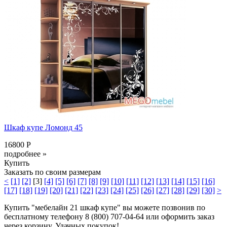
Шкаф купе Ломонд 45
16800 Р
подробнее »
Купить
Заказать по своим размерам
<
[1]
[2]
[3]
[4]
[5]
[6]
[7]
[8]
[9]
[10]
[11]
[12]
[13]
[14]
[15]
[16]
[17]
[18]
[19]
[20]
[21]
[22]
[23]
[24]
[25]
[26]
[27]
[28]
[29]
[30]
>
Купить "мебелайн 21 шкаф купе" вы можете позвонив по
бесплатному телефону 8 (800) 707-04-64 или оформить заказ
через корзину. Удачных покупок!