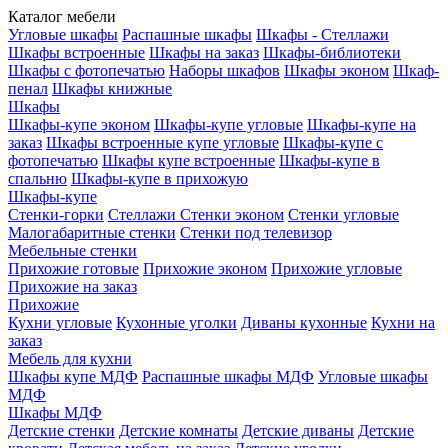
Каталог мебели
Угловые шкафы
Распашные шкафы
Шкафы - Стеллажи
Шкафы встроенные
Шкафы на заказ
Шкафы-библиотеки
Шкафы с фотопечатью
Наборы шкафов
Шкафы эконом
Шкаф-
пенал
Шкафы книжные
Шкафы
Шкафы-купе эконом
Шкафы-купе угловые
Шкафы-купе на
заказ
Шкафы встроенные купе угловые
Шкафы-купе с
фотопечатью
Шкафы купе встроенные
Шкафы-купе в
спальню
Шкафы-купе в прихожую
Шкафы-купе
Стенки-горки
Стеллажи
Стенки эконом
Стенки угловые
Малогабаритные стенки
Стенки под телевизор
Мебельные стенки
Прихожие готовые
Прихожие эконом
Прихожие угловые
Прихожие на заказ
Прихожие
Кухни угловые
Кухонные уголки
Диваны кухонные
Кухни на
заказ
Мебель для кухни
Шкафы купе МДФ
Распашные шкафы МДФ
Угловые шкафы
МДФ
Шкафы МДФ
Детские стенки
Детские комнаты
Детские диваны
Детские