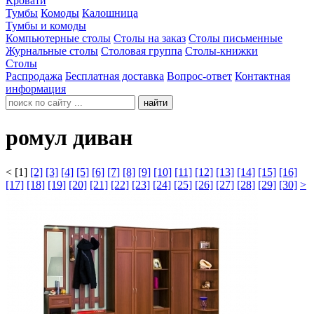
Кровати
Тумбы
Комоды
Калошница
Тумбы и комоды
Компьютерные столы
Столы на заказ
Столы письменные
Журнальные столы
Столовая группа
Столы-книжки
Столы
Распродажа
Бесплатная доставка
Вопрос-ответ
Контактная
информация
найти
ромул диван
<
[1]
[2]
[3]
[4]
[5]
[6]
[7]
[8]
[9]
[10]
[11]
[12]
[13]
[14]
[15]
[16]
[17]
[18]
[19]
[20]
[21]
[22]
[23]
[24]
[25]
[26]
[27]
[28]
[29]
[30]
>