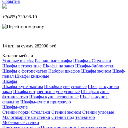
События
+7(495)
720-98-10
14
шт. на сумму
282900
руб.
Каталог мебели
Угловые шкафы
Распашные шкафы
Шкафы - Стеллажи
Шкафы встроенные
Шкафы на заказ
Шкафы-библиотеки
Шкафы с фотопечатью
Наборы шкафов
Шкафы эконом
Шкаф-
пенал
Шкафы книжные
Шкафы
Шкафы-купе эконом
Шкафы-купе угловые
Шкафы-купе на
заказ
Шкафы встроенные купе угловые
Шкафы-купе с
фотопечатью
Шкафы купе встроенные
Шкафы-купе в
спальню
Шкафы-купе в прихожую
Шкафы-купе
Стенки-горки
Стеллажи
Стенки эконом
Стенки угловые
Малогабаритные стенки
Стенки под телевизор
Мебельные стенки
Прихожие готовые
Прихожие эконом
Прихожие угловые