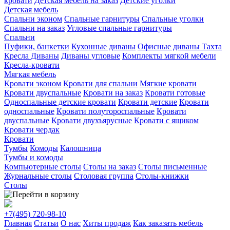
кровати
Детская мебель на заказ
Детские уголки
Детская мебель
Спальни эконом
Спальные гарнитуры
Спальные уголки
Спальни на заказ
Угловые спальные гарнитуры
Спальни
Пуфики, банкетки
Кухонные диваны
Офисные диваны
Тахта
Кресла
Диваны
Диваны угловые
Комплекты мягкой мебели
Кресла-кровати
Мягкая мебель
Кровати эконом
Кровати для спальни
Мягкие кровати
Кровати двуспальные
Кровати на заказ
Кровати готовые
Односпальные детские кровати
Кровати детские
Кровати
односпальные
Кровати полутороспальные
Кровати
двуспальные
Кровати двухъярусные
Кровати с ящиком
Кровати чердак
Кровати
Тумбы
Комоды
Калошница
Тумбы и комоды
Компьютерные столы
Столы на заказ
Столы письменные
Журнальные столы
Столовая группа
Столы-книжки
Столы
+7(495)
720-98-10
Главная
Статьи
О нас
Хиты продаж
Как заказать мебель