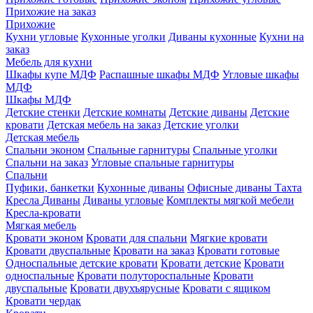
Прихожие на заказ
Прихожие
Кухни угловые
Кухонные уголки
Диваны кухонные
Кухни на
заказ
Мебель для кухни
Шкафы купе МДФ
Распашные шкафы МДФ
Угловые шкафы
МДФ
Шкафы МДФ
Детские стенки
Детские комнаты
Детские диваны
Детские
кровати
Детская мебель на заказ
Детские уголки
Детская мебель
Спальни эконом
Спальные гарнитуры
Спальные уголки
Спальни на заказ
Угловые спальные гарнитуры
Спальни
Пуфики, банкетки
Кухонные диваны
Офисные диваны
Тахта
Кресла
Диваны
Диваны угловые
Комплекты мягкой мебели
Кресла-кровати
Мягкая мебель
Кровати эконом
Кровати для спальни
Мягкие кровати
Кровати двуспальные
Кровати на заказ
Кровати готовые
Односпальные детские кровати
Кровати детские
Кровати
односпальные
Кровати полутороспальные
Кровати
двуспальные
Кровати двухъярусные
Кровати с ящиком
Кровати чердак