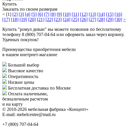
Купить
Заказать по своим размерам
<
[1]
[2]
[3]
[4]
[5]
[6]
[7]
[8]
[9]
[10]
[11]
[12]
[13]
[14]
[15]
[16]
[17]
[18]
[19]
[20]
[21]
[22]
[23]
[24]
[25]
[26]
[27]
[28]
[29]
[30]
>
Купить "ромул диван" вы можете позвонив по бесплатному
телефону 8 (800) 707-04-64 или оформить заказ через корзину.
Удачных покупок!
Преимущества приобретения мебели
в нашем инетрнет-магазине
Большой выбор
Высокое качество
Оперативность
Низкие цены
Бесплатная доставка по Москве
Оплата наличными,
безналичным расчетом
и на карту
© 2010-2026 мебельная фабрика «Концепт»
E-mail: mebelcentre@mail.ru
+7 (800)
707-04-64