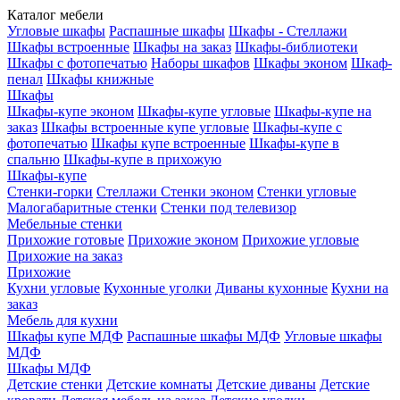
Каталог мебели
Угловые шкафы
Распашные шкафы
Шкафы - Стеллажи
Шкафы встроенные
Шкафы на заказ
Шкафы-библиотеки
Шкафы с фотопечатью
Наборы шкафов
Шкафы эконом
Шкаф-
пенал
Шкафы книжные
Шкафы
Шкафы-купе эконом
Шкафы-купе угловые
Шкафы-купе на
заказ
Шкафы встроенные купе угловые
Шкафы-купе с
фотопечатью
Шкафы купе встроенные
Шкафы-купе в
спальню
Шкафы-купе в прихожую
Шкафы-купе
Стенки-горки
Стеллажи
Стенки эконом
Стенки угловые
Малогабаритные стенки
Стенки под телевизор
Мебельные стенки
Прихожие готовые
Прихожие эконом
Прихожие угловые
Прихожие на заказ
Прихожие
Кухни угловые
Кухонные уголки
Диваны кухонные
Кухни на
заказ
Мебель для кухни
Шкафы купе МДФ
Распашные шкафы МДФ
Угловые шкафы
МДФ
Шкафы МДФ
Детские стенки
Детские комнаты
Детские диваны
Детские