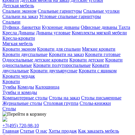
кровати
Детская мебель на заказ
Детские уголки
Детская мебель
Спальни эконом
Спальные гарнитуры
Спальные уголки
Спальни на заказ
Угловые спальные гарнитуры
Спальни
Пуфики, банкетки
Кухонные диваны
Офисные диваны
Тахта
Кресла
Диваны
Диваны угловые
Комплекты мягкой мебели
Кресла-кровати
Мягкая мебель
Кровати эконом
Кровати для спальни
Мягкие кровати
Кровати двуспальные
Кровати на заказ
Кровати готовые
Односпальные детские кровати
Кровати детские
Кровати
односпальные
Кровати полутороспальные
Кровати
двуспальные
Кровати двухъярусные
Кровати с ящиком
Кровати чердак
Кровати
Тумбы
Комоды
Калошница
Тумбы и комоды
Компьютерные столы
Столы на заказ
Столы письменные
Журнальные столы
Столовая группа
Столы-книжки
Столы
+7(495)
720-98-10
Главная
Статьи
О нас
Хиты продаж
Как заказать мебель