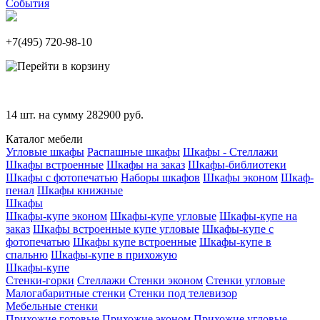
События
+7(495)
720-98-10
14
шт. на сумму
282900
руб.
Каталог мебели
Угловые шкафы
Распашные шкафы
Шкафы - Стеллажи
Шкафы встроенные
Шкафы на заказ
Шкафы-библиотеки
Шкафы с фотопечатью
Наборы шкафов
Шкафы эконом
Шкаф-
пенал
Шкафы книжные
Шкафы
Шкафы-купе эконом
Шкафы-купе угловые
Шкафы-купе на
заказ
Шкафы встроенные купе угловые
Шкафы-купе с
фотопечатью
Шкафы купе встроенные
Шкафы-купе в
спальню
Шкафы-купе в прихожую
Шкафы-купе
Стенки-горки
Стеллажи
Стенки эконом
Стенки угловые
Малогабаритные стенки
Стенки под телевизор
Мебельные стенки
Прихожие готовые
Прихожие эконом
Прихожие угловые