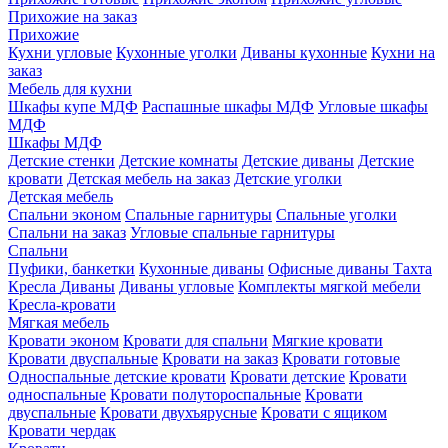
Прихожие на заказ
Прихожие
Кухни угловые
Кухонные уголки
Диваны кухонные
Кухни на
заказ
Мебель для кухни
Шкафы купе МДФ
Распашные шкафы МДФ
Угловые шкафы
МДФ
Шкафы МДФ
Детские стенки
Детские комнаты
Детские диваны
Детские
кровати
Детская мебель на заказ
Детские уголки
Детская мебель
Спальни эконом
Спальные гарнитуры
Спальные уголки
Спальни на заказ
Угловые спальные гарнитуры
Спальни
Пуфики, банкетки
Кухонные диваны
Офисные диваны
Тахта
Кресла
Диваны
Диваны угловые
Комплекты мягкой мебели
Кресла-кровати
Мягкая мебель
Кровати эконом
Кровати для спальни
Мягкие кровати
Кровати двуспальные
Кровати на заказ
Кровати готовые
Односпальные детские кровати
Кровати детские
Кровати
односпальные
Кровати полутороспальные
Кровати
двуспальные
Кровати двухъярусные
Кровати с ящиком
Кровати чердак