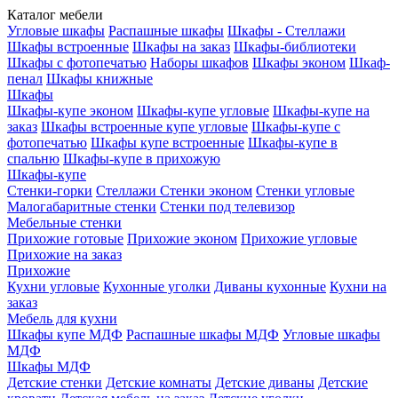
Каталог мебели
Угловые шкафы
Распашные шкафы
Шкафы - Стеллажи
Шкафы встроенные
Шкафы на заказ
Шкафы-библиотеки
Шкафы с фотопечатью
Наборы шкафов
Шкафы эконом
Шкаф-
пенал
Шкафы книжные
Шкафы
Шкафы-купе эконом
Шкафы-купе угловые
Шкафы-купе на
заказ
Шкафы встроенные купе угловые
Шкафы-купе с
фотопечатью
Шкафы купе встроенные
Шкафы-купе в
спальню
Шкафы-купе в прихожую
Шкафы-купе
Стенки-горки
Стеллажи
Стенки эконом
Стенки угловые
Малогабаритные стенки
Стенки под телевизор
Мебельные стенки
Прихожие готовые
Прихожие эконом
Прихожие угловые
Прихожие на заказ
Прихожие
Кухни угловые
Кухонные уголки
Диваны кухонные
Кухни на
заказ
Мебель для кухни
Шкафы купе МДФ
Распашные шкафы МДФ
Угловые шкафы
МДФ
Шкафы МДФ
Детские стенки
Детские комнаты
Детские диваны
Детские