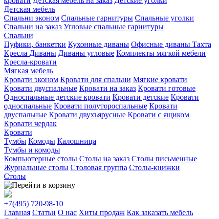
кровати
Детская мебель на заказ
Детские уголки
Детская мебель
Спальни эконом
Спальные гарнитуры
Спальные уголки
Спальни на заказ
Угловые спальные гарнитуры
Спальни
Пуфики, банкетки
Кухонные диваны
Офисные диваны
Тахта
Кресла
Диваны
Диваны угловые
Комплекты мягкой мебели
Кресла-кровати
Мягкая мебель
Кровати эконом
Кровати для спальни
Мягкие кровати
Кровати двуспальные
Кровати на заказ
Кровати готовые
Односпальные детские кровати
Кровати детские
Кровати
односпальные
Кровати полутороспальные
Кровати
двуспальные
Кровати двухъярусные
Кровати с ящиком
Кровати чердак
Кровати
Тумбы
Комоды
Калошница
Тумбы и комоды
Компьютерные столы
Столы на заказ
Столы письменные
Журнальные столы
Столовая группа
Столы-книжки
Столы
+7(495)
720-98-10
Главная
Статьи
О нас
Хиты продаж
Как заказать мебель