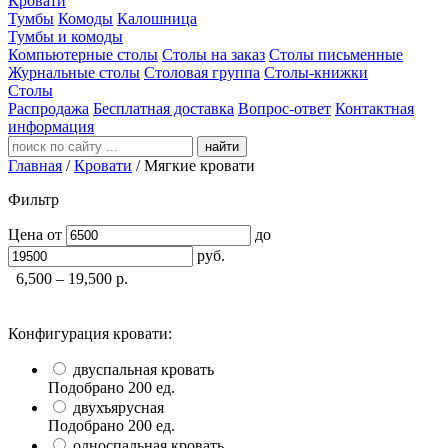
Кровати
Тумбы
Комоды
Калошница
Тумбы и комоды
Компьютерные столы
Столы на заказ
Столы письменные
Журнальные столы
Столовая группа
Столы-книжки
Столы
Распродажа
Бесплатная доставка
Вопрос-ответ
Контактная
информация
найти
Главная
/
Кровати
/
Мягкие кровати
Фильтр
Цена
от
до
руб.
6,500 – 19,500
р.
Конфигурация кровати:
двуспальная кровать
Подобрано
200
ед.
двухъярусная
Подобрано
200
ед.
односпальная кровать