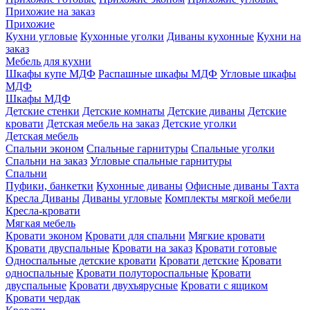
Прихожие на заказ
Прихожие
Кухни угловые
Кухонные уголки
Диваны кухонные
Кухни на
заказ
Мебель для кухни
Шкафы купе МДФ
Распашные шкафы МДФ
Угловые шкафы
МДФ
Шкафы МДФ
Детские стенки
Детские комнаты
Детские диваны
Детские
кровати
Детская мебель на заказ
Детские уголки
Детская мебель
Спальни эконом
Спальные гарнитуры
Спальные уголки
Спальни на заказ
Угловые спальные гарнитуры
Спальни
Пуфики, банкетки
Кухонные диваны
Офисные диваны
Тахта
Кресла
Диваны
Диваны угловые
Комплекты мягкой мебели
Кресла-кровати
Мягкая мебель
Кровати эконом
Кровати для спальни
Мягкие кровати
Кровати двуспальные
Кровати на заказ
Кровати готовые
Односпальные детские кровати
Кровати детские
Кровати
односпальные
Кровати полутороспальные
Кровати
двуспальные
Кровати двухъярусные
Кровати с ящиком
Кровати чердак