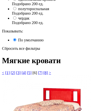
Подобрано
200
ед.
полутороспальная
Подобрано
200
ед.
чердак
Подобрано
200
ед.
Показывать:
По умолчанию
Сбросить все фильтры
Мягкие кровати
<
[1]
[2]
[3]
[4]
[5]
[6]
[7]
[8]
>