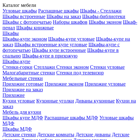
Каталог мебели
Угловые шкафы
Распашные шкафы
Шкафы - Стеллажи
Шкафы встроенные
Шкафы на заказ
Шкафы-библиотеки
Шкафы с фотопечатью
Наборы шкафов
Шкафы эконом
Шкаф-
пенал
Шкафы книжные
Шкафы
Шкафы-купе эконом
Шкафы-купе угловые
Шкафы-купе на
заказ
Шкафы встроенные купе угловые
Шкафы-купе с
фотопечатью
Шкафы купе встроенные
Шкафы-купе в
спальню
Шкафы-купе в прихожую
Шкафы-купе
Стенки-горки
Стеллажи
Стенки эконом
Стенки угловые
Малогабаритные стенки
Стенки под телевизор
Мебельные стенки
Прихожие готовые
Прихожие эконом
Прихожие угловые
Прихожие на заказ
Прихожие
Кухни угловые
Кухонные уголки
Диваны кухонные
Кухни на
заказ
Мебель для кухни
Шкафы купе МДФ
Распашные шкафы МДФ
Угловые шкафы
МДФ
Шкафы МДФ
Детские стенки
Детские комнаты
Детские диваны
Детские