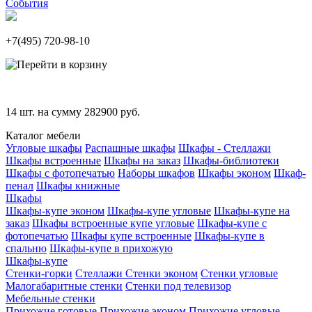
События
+7(495)
720-98-10
14
шт. на сумму
282900
руб.
Каталог мебели
Угловые шкафы
Распашные шкафы
Шкафы - Стеллажи
Шкафы встроенные
Шкафы на заказ
Шкафы-библиотеки
Шкафы с фотопечатью
Наборы шкафов
Шкафы эконом
Шкаф-
пенал
Шкафы книжные
Шкафы
Шкафы-купе эконом
Шкафы-купе угловые
Шкафы-купе на
заказ
Шкафы встроенные купе угловые
Шкафы-купе с
фотопечатью
Шкафы купе встроенные
Шкафы-купе в
спальню
Шкафы-купе в прихожую
Шкафы-купе
Стенки-горки
Стеллажи
Стенки эконом
Стенки угловые
Малогабаритные стенки
Стенки под телевизор
Мебельные стенки
Прихожие готовые
Прихожие эконом
Прихожие угловые