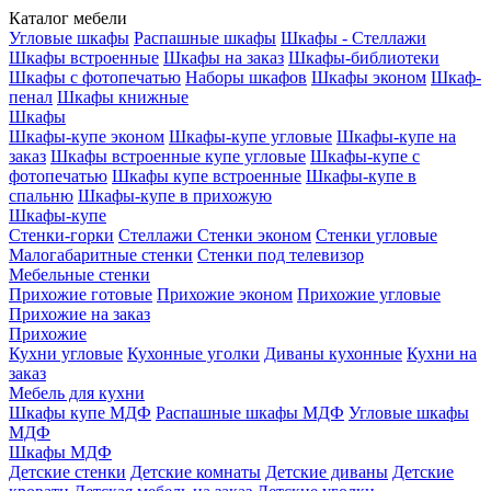
Каталог мебели
Угловые шкафы
Распашные шкафы
Шкафы - Стеллажи
Шкафы встроенные
Шкафы на заказ
Шкафы-библиотеки
Шкафы с фотопечатью
Наборы шкафов
Шкафы эконом
Шкаф-
пенал
Шкафы книжные
Шкафы
Шкафы-купе эконом
Шкафы-купе угловые
Шкафы-купе на
заказ
Шкафы встроенные купе угловые
Шкафы-купе с
фотопечатью
Шкафы купе встроенные
Шкафы-купе в
спальню
Шкафы-купе в прихожую
Шкафы-купе
Стенки-горки
Стеллажи
Стенки эконом
Стенки угловые
Малогабаритные стенки
Стенки под телевизор
Мебельные стенки
Прихожие готовые
Прихожие эконом
Прихожие угловые
Прихожие на заказ
Прихожие
Кухни угловые
Кухонные уголки
Диваны кухонные
Кухни на
заказ
Мебель для кухни
Шкафы купе МДФ
Распашные шкафы МДФ
Угловые шкафы
МДФ
Шкафы МДФ
Детские стенки
Детские комнаты
Детские диваны
Детские