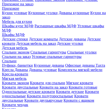
Прихожие на заказ
Прихожие
Кухни угловые
Кухонные уголки
Диваны кухонные
Кухни на
заказ
Мебель для кухни
Шкафы купе МДФ
Распашные шкафы МДФ
Угловые шкафы
МДФ
Шкафы МДФ
Детские стенки
Детские комнаты
Детские диваны
Детские
кровати
Детская мебель на заказ
Детские уголки
Детская мебель
Спальни эконом
Спальные гарнитуры
Спальные уголки
Спальни на заказ
Угловые спальные гарнитуры
Спальни
Пуфики, банкетки
Кухонные диваны
Офисные диваны
Тахта
Кресла
Диваны
Диваны угловые
Комплекты мягкой мебели
Кресла-кровати
Мягкая мебель
Кровати эконом
Кровати для спальни
Мягкие кровати
Кровати двуспальные
Кровати на заказ
Кровати готовые
Односпальные детские кровати
Кровати детские
Кровати
односпальные
Кровати полутороспальные
Кровати
двуспальные
Кровати двухъярусные
Кровати с ящиком
Кровати чердак