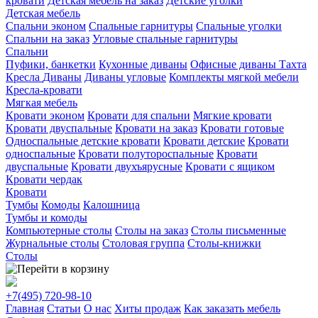
кровати
Детская мебель на заказ
Детские уголки
Детская мебель
Спальни эконом
Спальные гарнитуры
Спальные уголки
Спальни на заказ
Угловые спальные гарнитуры
Спальни
Пуфики, банкетки
Кухонные диваны
Офисные диваны
Тахта
Кресла
Диваны
Диваны угловые
Комплекты мягкой мебели
Кресла-кровати
Мягкая мебель
Кровати эконом
Кровати для спальни
Мягкие кровати
Кровати двуспальные
Кровати на заказ
Кровати готовые
Односпальные детские кровати
Кровати детские
Кровати
односпальные
Кровати полутороспальные
Кровати
двуспальные
Кровати двухъярусные
Кровати с ящиком
Кровати чердак
Кровати
Тумбы
Комоды
Калошница
Тумбы и комоды
Компьютерные столы
Столы на заказ
Столы письменные
Журнальные столы
Столовая группа
Столы-книжки
Столы
+7(495)
720-98-10
Главная
Статьи
О нас
Хиты продаж
Как заказать мебель