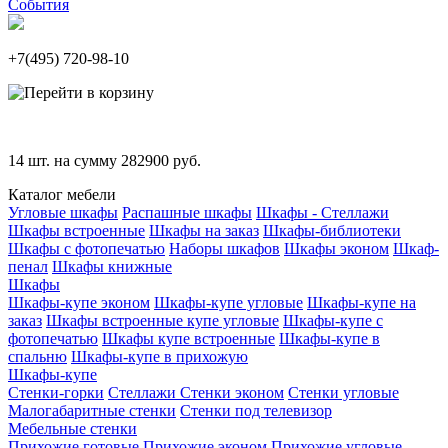
События
+7(495)
720-98-10
14
шт. на сумму
282900
руб.
Каталог мебели
Угловые шкафы
Распашные шкафы
Шкафы - Стеллажи
Шкафы встроенные
Шкафы на заказ
Шкафы-библиотеки
Шкафы с фотопечатью
Наборы шкафов
Шкафы эконом
Шкаф-
пенал
Шкафы книжные
Шкафы
Шкафы-купе эконом
Шкафы-купе угловые
Шкафы-купе на
заказ
Шкафы встроенные купе угловые
Шкафы-купе с
фотопечатью
Шкафы купе встроенные
Шкафы-купе в
спальню
Шкафы-купе в прихожую
Шкафы-купе
Стенки-горки
Стеллажи
Стенки эконом
Стенки угловые
Малогабаритные стенки
Стенки под телевизор
Мебельные стенки
Прихожие готовые
Прихожие эконом
Прихожие угловые