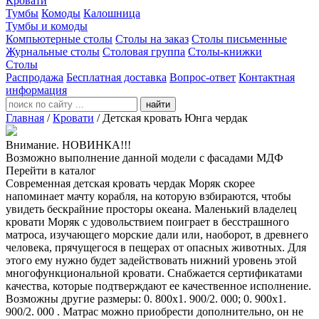
Кровати
Тумбы
Комоды
Калошница
Тумбы и комоды
Компьютерные столы
Столы на заказ
Столы письменные
Журнальные столы
Столовая группа
Столы-книжки
Столы
Распродажа
Бесплатная доставка
Вопрос-ответ
Контактная
информация
найти
Главная
/
Кровати
/
Детская кровать Юнга чердак
Внимание. НОВИНКА!!!
Возможно выполнение данной модели с фасадами МДФ
Перейти в каталог
Современная детская кровать чердак Моряк скорее
напоминает мачту корабля, на которую взбираются, чтобы
увидеть бескрайние просторы океана. Маленький владелец
кровати Моряк с удовольствием поиграет в бесстрашного
матроса, изучающего морские дали или, наоборот, в древнего
человека, прячущегося в пещерах от опасных животных. Для
этого ему нужно будет задействовать нижний уровень этой
многофункциональной кровати. Снабжается сертификатами
качества, которые подтверждают ее качественное исполнение.
Возможны другие размеры: 0. 800х1. 900/2. 000; 0. 900х1.
900/2. 000 . Матрас можно приобрести дополнительно, он не