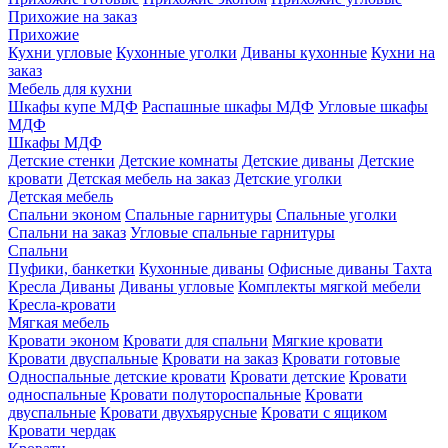
Прихожие на заказ
Прихожие
Кухни угловые
Кухонные уголки
Диваны кухонные
Кухни на
заказ
Мебель для кухни
Шкафы купе МДФ
Распашные шкафы МДФ
Угловые шкафы
МДФ
Шкафы МДФ
Детские стенки
Детские комнаты
Детские диваны
Детские
кровати
Детская мебель на заказ
Детские уголки
Детская мебель
Спальни эконом
Спальные гарнитуры
Спальные уголки
Спальни на заказ
Угловые спальные гарнитуры
Спальни
Пуфики, банкетки
Кухонные диваны
Офисные диваны
Тахта
Кресла
Диваны
Диваны угловые
Комплекты мягкой мебели
Кресла-кровати
Мягкая мебель
Кровати эконом
Кровати для спальни
Мягкие кровати
Кровати двуспальные
Кровати на заказ
Кровати готовые
Односпальные детские кровати
Кровати детские
Кровати
односпальные
Кровати полутороспальные
Кровати
двуспальные
Кровати двухъярусные
Кровати с ящиком
Кровати чердак