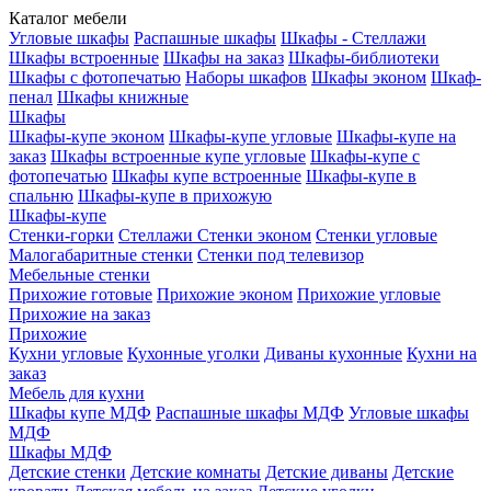
Каталог мебели
Угловые шкафы
Распашные шкафы
Шкафы - Стеллажи
Шкафы встроенные
Шкафы на заказ
Шкафы-библиотеки
Шкафы с фотопечатью
Наборы шкафов
Шкафы эконом
Шкаф-
пенал
Шкафы книжные
Шкафы
Шкафы-купе эконом
Шкафы-купе угловые
Шкафы-купе на
заказ
Шкафы встроенные купе угловые
Шкафы-купе с
фотопечатью
Шкафы купе встроенные
Шкафы-купе в
спальню
Шкафы-купе в прихожую
Шкафы-купе
Стенки-горки
Стеллажи
Стенки эконом
Стенки угловые
Малогабаритные стенки
Стенки под телевизор
Мебельные стенки
Прихожие готовые
Прихожие эконом
Прихожие угловые
Прихожие на заказ
Прихожие
Кухни угловые
Кухонные уголки
Диваны кухонные
Кухни на
заказ
Мебель для кухни
Шкафы купе МДФ
Распашные шкафы МДФ
Угловые шкафы
МДФ
Шкафы МДФ
Детские стенки
Детские комнаты
Детские диваны
Детские