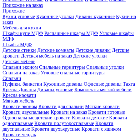
Прихожие на заказ
Прихожие
Кухни угловые
Кухонные уголки
Диваны кухонные
Кухни на
заказ
Мебель для кухни
Шкафы купе МДФ
Распашные шкафы МДФ
Угловые шкафы
МДФ
Шкафы МДФ
Детские стенки
Детские комнаты
Детские диваны
Детские
кровати
Детская мебель на заказ
Детские уголки
Детская мебель
Спальни эконом
Спальные гарнитуры
Спальные уголки
Спальни на заказ
Угловые спальные гарнитуры
Спальни
Пуфики, банкетки
Кухонные диваны
Офисные диваны
Тахта
Кресла
Диваны
Диваны угловые
Комплекты мягкой мебели
Кресла-кровати
Мягкая мебель
Кровати эконом
Кровати для спальни
Мягкие кровати
Кровати двуспальные
Кровати на заказ
Кровати готовые
Односпальные детские кровати
Кровати детские
Кровати
односпальные
Кровати полутороспальные
Кровати
двуспальные
Кровати двухъярусные
Кровати с ящиком
Кровати чердак