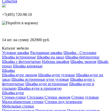
События
+7(495)
720-98-10
14
шт. на сумму
282900
руб.
Каталог мебели
Угловые шкафы
Распашные шкафы
Шкафы - Стеллажи
Шкафы встроенные
Шкафы на заказ
Шкафы-библиотеки
Шкафы с фотопечатью
Наборы шкафов
Шкафы эконом
Шкаф-
пенал
Шкафы книжные
Шкафы
Шкафы-купе эконом
Шкафы-купе угловые
Шкафы-купе на
заказ
Шкафы встроенные купе угловые
Шкафы-купе с
фотопечатью
Шкафы купе встроенные
Шкафы-купе в
спальню
Шкафы-купе в прихожую
Шкафы-купе
Стенки-горки
Стеллажи
Стенки эконом
Стенки угловые
Малогабаритные стенки
Стенки под телевизор
Мебельные стенки
Прихожие готовые
Прихожие эконом
Прихожие угловые