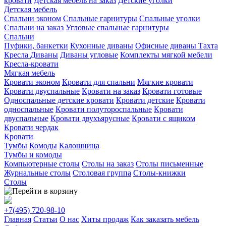
кровати
Детская мебель на заказ
Детские уголки
Детская мебель
Спальни эконом
Спальные гарнитуры
Спальные уголки
Спальни на заказ
Угловые спальные гарнитуры
Спальни
Пуфики, банкетки
Кухонные диваны
Офисные диваны
Тахта
Кресла
Диваны
Диваны угловые
Комплекты мягкой мебели
Кресла-кровати
Мягкая мебель
Кровати эконом
Кровати для спальни
Мягкие кровати
Кровати двуспальные
Кровати на заказ
Кровати готовые
Односпальные детские кровати
Кровати детские
Кровати
односпальные
Кровати полутороспальные
Кровати
двуспальные
Кровати двухъярусные
Кровати с ящиком
Кровати чердак
Кровати
Тумбы
Комоды
Калошница
Тумбы и комоды
Компьютерные столы
Столы на заказ
Столы письменные
Журнальные столы
Столовая группа
Столы-книжки
Столы
+7(495)
720-98-10
Главная
Статьи
О нас
Хиты продаж
Как заказать мебель