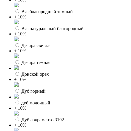
Вяз благородный темный
+ 10%
Вяз натуральный благородный
+ 10%
Дезира светлая
+ 10%
Дезира темная
Донской орех
+ 10%
Дуб горный
дуб молочный
+ 10%
Дуб сокраменто 3192
+ 10%