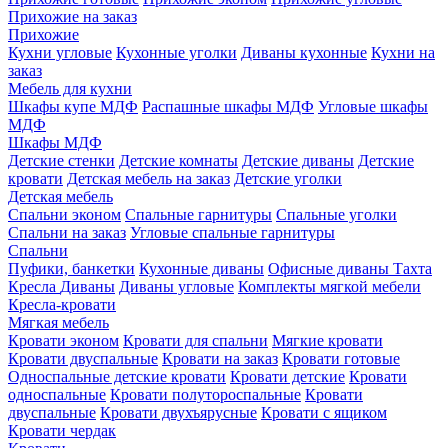
Прихожие на заказ
Прихожие
Кухни угловые
Кухонные уголки
Диваны кухонные
Кухни на
заказ
Мебель для кухни
Шкафы купе МДФ
Распашные шкафы МДФ
Угловые шкафы
МДФ
Шкафы МДФ
Детские стенки
Детские комнаты
Детские диваны
Детские
кровати
Детская мебель на заказ
Детские уголки
Детская мебель
Спальни эконом
Спальные гарнитуры
Спальные уголки
Спальни на заказ
Угловые спальные гарнитуры
Спальни
Пуфики, банкетки
Кухонные диваны
Офисные диваны
Тахта
Кресла
Диваны
Диваны угловые
Комплекты мягкой мебели
Кресла-кровати
Мягкая мебель
Кровати эконом
Кровати для спальни
Мягкие кровати
Кровати двуспальные
Кровати на заказ
Кровати готовые
Односпальные детские кровати
Кровати детские
Кровати
односпальные
Кровати полутороспальные
Кровати
двуспальные
Кровати двухъярусные
Кровати с ящиком
Кровати чердак