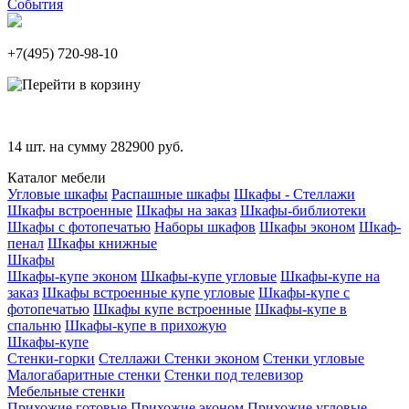
События
+7(495)
720-98-10
14
шт. на сумму
282900
руб.
Каталог мебели
Угловые шкафы
Распашные шкафы
Шкафы - Стеллажи
Шкафы встроенные
Шкафы на заказ
Шкафы-библиотеки
Шкафы с фотопечатью
Наборы шкафов
Шкафы эконом
Шкаф-
пенал
Шкафы книжные
Шкафы
Шкафы-купе эконом
Шкафы-купе угловые
Шкафы-купе на
заказ
Шкафы встроенные купе угловые
Шкафы-купе с
фотопечатью
Шкафы купе встроенные
Шкафы-купе в
спальню
Шкафы-купе в прихожую
Шкафы-купе
Стенки-горки
Стеллажи
Стенки эконом
Стенки угловые
Малогабаритные стенки
Стенки под телевизор
Мебельные стенки
Прихожие готовые
Прихожие эконом
Прихожие угловые