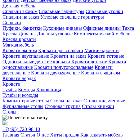
кровати
Детская мебель на заказ
Детские уголки
Детская мебель
Спальни эконом
Спальные гарнитуры
Спальные уголки
Спальни на заказ
Угловые спальные гарнитуры
Спальни
Пуфики, банкетки
Кухонные диваны
Офисные диваны
Тахта
Кресла
Диваны
Диваны угловые
Комплекты мягкой мебели
Кресла-кровати
Мягкая мебель
Кровати эконом
Кровати для спальни
Мягкие кровати
Кровати двуспальные
Кровати на заказ
Кровати готовые
Односпальные детские кровати
Кровати детские
Кровати
односпальные
Кровати полутороспальные
Кровати
двуспальные
Кровати двухъярусные
Кровати с ящиком
Кровати чердак
Кровати
Тумбы
Комоды
Калошница
Тумбы и комоды
Компьютерные столы
Столы на заказ
Столы письменные
Журнальные столы
Столовая группа
Столы-книжки
Столы
+7(495)
720-98-10
Главная
Статьи
О нас
Хиты продаж
Как заказать мебель