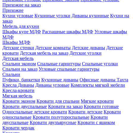
Прихожие на заказ
Прихожие
Кухни угловые
Кухонные уголки
Диваны кухонные
Кухни на
заказ
Мебель для кухни
Шкафы купе МДФ
Распашные шкафы МДФ
Угловые шкафы
МДФ
Шкафы МДФ
Детские стенки
Детские комнаты
Детские диваны
Детские
кровати
Детская мебель на заказ
Детские уголки
Детская мебель
Спальни эконом
Спальные гарнитуры
Спальные уголки
Спальни на заказ
Угловые спальные гарнитуры
Спальни
Пуфики, банкетки
Кухонные диваны
Офисные диваны
Тахта
Кресла
Диваны
Диваны угловые
Комплекты мягкой мебели
Кресла-кровати
Мягкая мебель
Кровати эконом
Кровати для спальни
Мягкие кровати
Кровати двуспальные
Кровати на заказ
Кровати готовые
Односпальные детские кровати
Кровати детские
Кровати
односпальные
Кровати полутороспальные
Кровати
двуспальные
Кровати двухъярусные
Кровати с ящиком
Кровати чердак