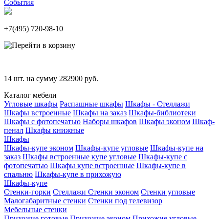
События
+7(495)
720-98-10
14
шт. на сумму
282900
руб.
Каталог мебели
Угловые шкафы
Распашные шкафы
Шкафы - Стеллажи
Шкафы встроенные
Шкафы на заказ
Шкафы-библиотеки
Шкафы с фотопечатью
Наборы шкафов
Шкафы эконом
Шкаф-
пенал
Шкафы книжные
Шкафы
Шкафы-купе эконом
Шкафы-купе угловые
Шкафы-купе на
заказ
Шкафы встроенные купе угловые
Шкафы-купе с
фотопечатью
Шкафы купе встроенные
Шкафы-купе в
спальню
Шкафы-купе в прихожую
Шкафы-купе
Стенки-горки
Стеллажи
Стенки эконом
Стенки угловые
Малогабаритные стенки
Стенки под телевизор
Мебельные стенки
Прихожие готовые
Прихожие эконом
Прихожие угловые