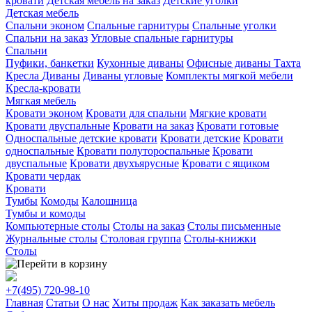
кровати
Детская мебель на заказ
Детские уголки
Детская мебель
Спальни эконом
Спальные гарнитуры
Спальные уголки
Спальни на заказ
Угловые спальные гарнитуры
Спальни
Пуфики, банкетки
Кухонные диваны
Офисные диваны
Тахта
Кресла
Диваны
Диваны угловые
Комплекты мягкой мебели
Кресла-кровати
Мягкая мебель
Кровати эконом
Кровати для спальни
Мягкие кровати
Кровати двуспальные
Кровати на заказ
Кровати готовые
Односпальные детские кровати
Кровати детские
Кровати
односпальные
Кровати полутороспальные
Кровати
двуспальные
Кровати двухъярусные
Кровати с ящиком
Кровати чердак
Кровати
Тумбы
Комоды
Калошница
Тумбы и комоды
Компьютерные столы
Столы на заказ
Столы письменные
Журнальные столы
Столовая группа
Столы-книжки
Столы
+7(495)
720-98-10
Главная
Статьи
О нас
Хиты продаж
Как заказать мебель