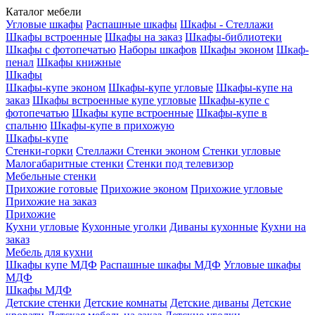
Каталог мебели
Угловые шкафы
Распашные шкафы
Шкафы - Стеллажи
Шкафы встроенные
Шкафы на заказ
Шкафы-библиотеки
Шкафы с фотопечатью
Наборы шкафов
Шкафы эконом
Шкаф-
пенал
Шкафы книжные
Шкафы
Шкафы-купе эконом
Шкафы-купе угловые
Шкафы-купе на
заказ
Шкафы встроенные купе угловые
Шкафы-купе с
фотопечатью
Шкафы купе встроенные
Шкафы-купе в
спальню
Шкафы-купе в прихожую
Шкафы-купе
Стенки-горки
Стеллажи
Стенки эконом
Стенки угловые
Малогабаритные стенки
Стенки под телевизор
Мебельные стенки
Прихожие готовые
Прихожие эконом
Прихожие угловые
Прихожие на заказ
Прихожие
Кухни угловые
Кухонные уголки
Диваны кухонные
Кухни на
заказ
Мебель для кухни
Шкафы купе МДФ
Распашные шкафы МДФ
Угловые шкафы
МДФ
Шкафы МДФ
Детские стенки
Детские комнаты
Детские диваны
Детские