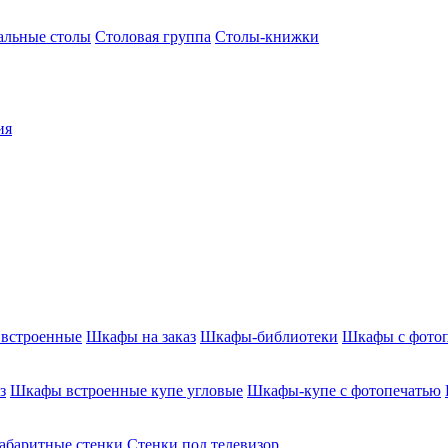
альные столы
Столовая группа
Столы-книжки
ия
встроенные
Шкафы на заказ
Шкафы-библиотеки
Шкафы с фото
з
Шкафы встроенные купе угловые
Шкафы-купе с фотопечатью
абаритные стенки
Стенки под телевизор