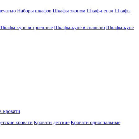
печатью
Наборы шкафов
Шкафы эконом
Шкаф-пенал
Шкафы
Шкафы купе встроенные
Шкафы-купе в спальню
Шкафы-купе
а-кровати
етские кровати
Кровати детские
Кровати односпальные