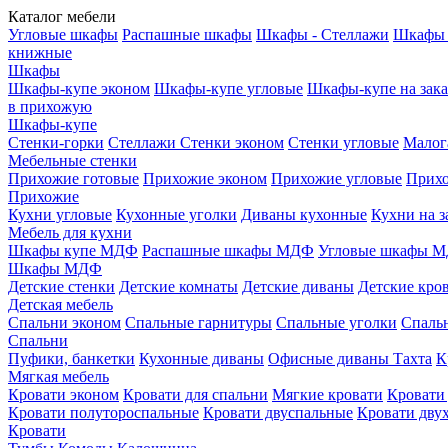
Каталог мебели
Угловые шкафы
Распашные шкафы
Шкафы - Стеллажи
Шкафы 
книжные
Шкафы
Шкафы-купе эконом
Шкафы-купе угловые
Шкафы-купе на зака
в прихожую
Шкафы-купе
Стенки-горки
Стеллажи
Стенки эконом
Стенки угловые
Малог
Мебельные стенки
Прихожие готовые
Прихожие эконом
Прихожие угловые
Прихо
Прихожие
Кухни угловые
Кухонные уголки
Диваны кухонные
Кухни на з
Мебель для кухни
Шкафы купе МДФ
Распашные шкафы МДФ
Угловые шкафы 
Шкафы МДФ
Детские стенки
Детские комнаты
Детские диваны
Детские кро
Детская мебель
Спальни эконом
Спальные гарнитуры
Спальные уголки
Спальн
Спальни
Пуфики, банкетки
Кухонные диваны
Офисные диваны
Тахта
К
Мягкая мебель
Кровати эконом
Кровати для спальни
Мягкие кровати
Кровати
Кровати полутороспальные
Кровати двуспальные
Кровати дву
Кровати