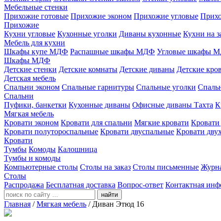
Мебельные стенки
Прихожие готовые
Прихожие эконом
Прихожие угловые
Прихо
Прихожие
Кухни угловые
Кухонные уголки
Диваны кухонные
Кухни на з
Мебель для кухни
Шкафы купе МДФ
Распашные шкафы МДФ
Угловые шкафы 
Шкафы МДФ
Детские стенки
Детские комнаты
Детские диваны
Детские кро
Детская мебель
Спальни эконом
Спальные гарнитуры
Спальные уголки
Спальн
Спальни
Пуфики, банкетки
Кухонные диваны
Офисные диваны
Тахта
К
Мягкая мебель
Кровати эконом
Кровати для спальни
Мягкие кровати
Кровати
Кровати полутороспальные
Кровати двуспальные
Кровати дву
Кровати
Тумбы
Комоды
Калошница
Тумбы и комоды
Компьютерные столы
Столы на заказ
Столы письменные
Журн
Столы
Распродажа
Бесплатная доставка
Вопрос-ответ
Контактная инф
найти
Главная
/
Мягкая мебель
/
Диван Этюд 16