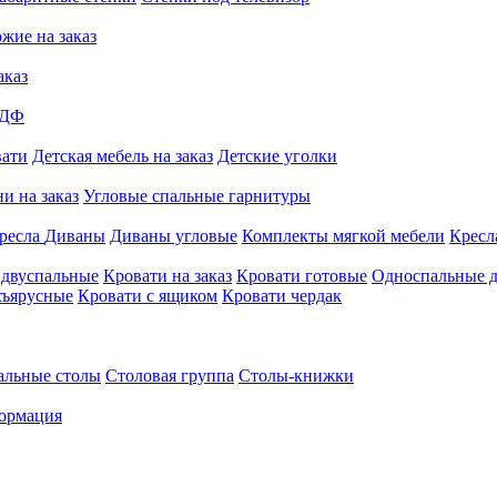
жие на заказ
аказ
МДФ
вати
Детская мебель на заказ
Детские уголки
и на заказ
Угловые спальные гарнитуры
ресла
Диваны
Диваны угловые
Комплекты мягкой мебели
Кресл
 двуспальные
Кровати на заказ
Кровати готовые
Односпальные д
хъярусные
Кровати с ящиком
Кровати чердак
альные столы
Столовая группа
Столы-книжки
ормация