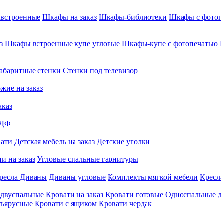
встроенные
Шкафы на заказ
Шкафы-библиотеки
Шкафы с фото
з
Шкафы встроенные купе угловые
Шкафы-купе с фотопечатью
абаритные стенки
Стенки под телевизор
жие на заказ
аказ
МДФ
вати
Детская мебель на заказ
Детские уголки
и на заказ
Угловые спальные гарнитуры
ресла
Диваны
Диваны угловые
Комплекты мягкой мебели
Кресл
 двуспальные
Кровати на заказ
Кровати готовые
Односпальные д
хъярусные
Кровати с ящиком
Кровати чердак