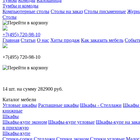
Тумбы
Комоды
Калошница
Тумбы и комоды
Компьютерные столы
Столы на заказ
Столы письменные
Журн
Столы
+7(495)
720-98-10
Главная
Статьи
О нас
Хиты продаж
Как заказать мебель
Событ
+7(495)
720-98-10
14
шт. на сумму
282900
руб.
Каталог мебели
Угловые шкафы
Распашные шкафы
Шкафы - Стеллажи
Шкафы 
книжные
Шкафы
Шкафы-купе эконом
Шкафы-купе угловые
Шкафы-купе на зака
в прихожую
Шкафы-купе
Стенки-горки
Стеллажи
Стенки эконом
Стенки угловые
Малог