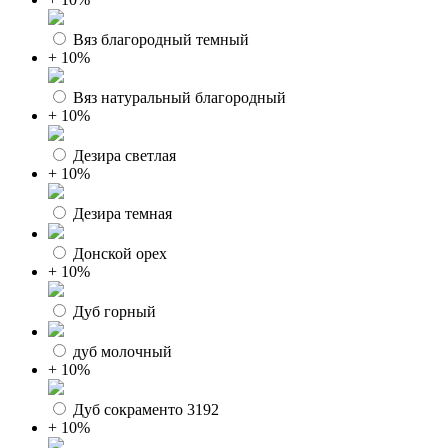
Вяз благородный темный
+ 10%
Вяз натуральный благородный
+ 10%
Дезира светлая
+ 10%
Дезира темная
Донской орех
+ 10%
Дуб горный
дуб молочный
+ 10%
Дуб сокраменто 3192
+ 10%