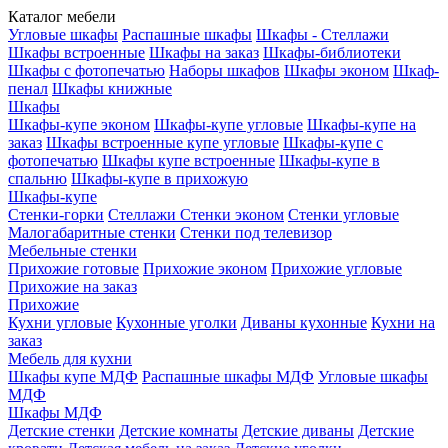
Каталог мебели
Угловые шкафы
Распашные шкафы
Шкафы - Стеллажи
Шкафы встроенные
Шкафы на заказ
Шкафы-библиотеки
Шкафы с фотопечатью
Наборы шкафов
Шкафы эконом
Шкаф-
пенал
Шкафы книжные
Шкафы
Шкафы-купе эконом
Шкафы-купе угловые
Шкафы-купе на
заказ
Шкафы встроенные купе угловые
Шкафы-купе с
фотопечатью
Шкафы купе встроенные
Шкафы-купе в
спальню
Шкафы-купе в прихожую
Шкафы-купе
Стенки-горки
Стеллажи
Стенки эконом
Стенки угловые
Малогабаритные стенки
Стенки под телевизор
Мебельные стенки
Прихожие готовые
Прихожие эконом
Прихожие угловые
Прихожие на заказ
Прихожие
Кухни угловые
Кухонные уголки
Диваны кухонные
Кухни на
заказ
Мебель для кухни
Шкафы купе МДФ
Распашные шкафы МДФ
Угловые шкафы
МДФ
Шкафы МДФ
Детские стенки
Детские комнаты
Детские диваны
Детские