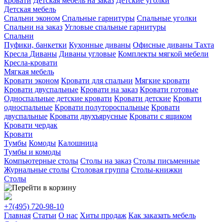
кровати
Детская мебель на заказ
Детские уголки
Детская мебель
Спальни эконом
Спальные гарнитуры
Спальные уголки
Спальни на заказ
Угловые спальные гарнитуры
Спальни
Пуфики, банкетки
Кухонные диваны
Офисные диваны
Тахта
Кресла
Диваны
Диваны угловые
Комплекты мягкой мебели
Кресла-кровати
Мягкая мебель
Кровати эконом
Кровати для спальни
Мягкие кровати
Кровати двуспальные
Кровати на заказ
Кровати готовые
Односпальные детские кровати
Кровати детские
Кровати
односпальные
Кровати полутороспальные
Кровати
двуспальные
Кровати двухъярусные
Кровати с ящиком
Кровати чердак
Кровати
Тумбы
Комоды
Калошница
Тумбы и комоды
Компьютерные столы
Столы на заказ
Столы письменные
Журнальные столы
Столовая группа
Столы-книжки
Столы
+7(495)
720-98-10
Главная
Статьи
О нас
Хиты продаж
Как заказать мебель