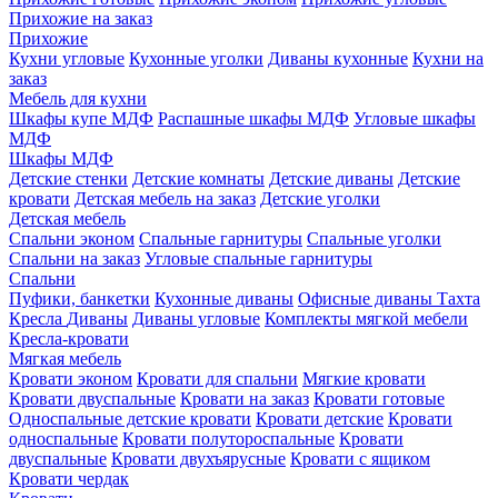
Прихожие на заказ
Прихожие
Кухни угловые
Кухонные уголки
Диваны кухонные
Кухни на
заказ
Мебель для кухни
Шкафы купе МДФ
Распашные шкафы МДФ
Угловые шкафы
МДФ
Шкафы МДФ
Детские стенки
Детские комнаты
Детские диваны
Детские
кровати
Детская мебель на заказ
Детские уголки
Детская мебель
Спальни эконом
Спальные гарнитуры
Спальные уголки
Спальни на заказ
Угловые спальные гарнитуры
Спальни
Пуфики, банкетки
Кухонные диваны
Офисные диваны
Тахта
Кресла
Диваны
Диваны угловые
Комплекты мягкой мебели
Кресла-кровати
Мягкая мебель
Кровати эконом
Кровати для спальни
Мягкие кровати
Кровати двуспальные
Кровати на заказ
Кровати готовые
Односпальные детские кровати
Кровати детские
Кровати
односпальные
Кровати полутороспальные
Кровати
двуспальные
Кровати двухъярусные
Кровати с ящиком
Кровати чердак