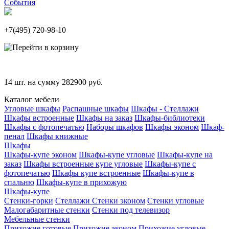
События
+7(495)
720-98-10
14
шт. на сумму
282900
руб.
Каталог мебели
Угловые шкафы
Распашные шкафы
Шкафы - Стеллажи
Шкафы встроенные
Шкафы на заказ
Шкафы-библиотеки
Шкафы с фотопечатью
Наборы шкафов
Шкафы эконом
Шкаф-
пенал
Шкафы книжные
Шкафы
Шкафы-купе эконом
Шкафы-купе угловые
Шкафы-купе на
заказ
Шкафы встроенные купе угловые
Шкафы-купе с
фотопечатью
Шкафы купе встроенные
Шкафы-купе в
спальню
Шкафы-купе в прихожую
Шкафы-купе
Стенки-горки
Стеллажи
Стенки эконом
Стенки угловые
Малогабаритные стенки
Стенки под телевизор
Мебельные стенки
Прихожие готовые
Прихожие эконом
Прихожие угловые