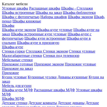
Каталог мебели
Угловые шкафы
Распашные шкафы
Шкафы - Стеллажи
Шкафы встроенные
Шкафы на заказ
Шкафы-библиотеки
Шкафы с фотопечатью
Наборы шкафов
Шкафы эконом
Шкаф-
пенал
Шкафы книжные
Шкафы
Шкафы-купе эконом
Шкафы-купе угловые
Шкафы-купе на
заказ
Шкафы встроенные купе угловые
Шкафы-купе с
фотопечатью
Шкафы купе встроенные
Шкафы-купе в
спальню
Шкафы-купе в прихожую
Шкафы-купе
Стенки-горки
Стеллажи
Стенки эконом
Стенки угловые
Малогабаритные стенки
Стенки под телевизор
Мебельные стенки
Прихожие готовые
Прихожие эконом
Прихожие угловые
Прихожие на заказ
Прихожие
Кухни угловые
Кухонные уголки
Диваны кухонные
Кухни на
заказ
Мебель для кухни
Шкафы купе МДФ
Распашные шкафы МДФ
Угловые шкафы
МДФ
Шкафы МДФ
Детские стенки
Детские комнаты
Детские диваны
Детские