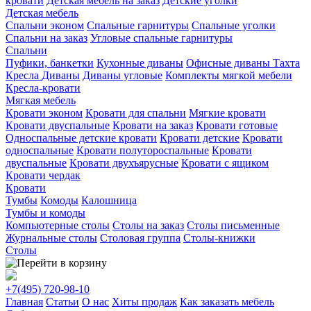
кровати
Детская мебель на заказ
Детские уголки
Детская мебель
Спальни эконом
Спальные гарнитуры
Спальные уголки
Спальни на заказ
Угловые спальные гарнитуры
Спальни
Пуфики, банкетки
Кухонные диваны
Офисные диваны
Тахта
Кресла
Диваны
Диваны угловые
Комплекты мягкой мебели
Кресла-кровати
Мягкая мебель
Кровати эконом
Кровати для спальни
Мягкие кровати
Кровати двуспальные
Кровати на заказ
Кровати готовые
Односпальные детские кровати
Кровати детские
Кровати
односпальные
Кровати полутороспальные
Кровати
двуспальные
Кровати двухъярусные
Кровати с ящиком
Кровати чердак
Кровати
Тумбы
Комоды
Калошница
Тумбы и комоды
Компьютерные столы
Столы на заказ
Столы письменные
Журнальные столы
Столовая группа
Столы-книжки
Столы
+7(495)
720-98-10
Главная
Статьи
О нас
Хиты продаж
Как заказать мебель