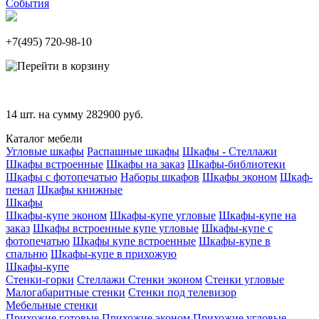
События
+7(495)
720-98-10
14
шт. на сумму
282900
руб.
Каталог мебели
Угловые шкафы
Распашные шкафы
Шкафы - Стеллажи
Шкафы встроенные
Шкафы на заказ
Шкафы-библиотеки
Шкафы с фотопечатью
Наборы шкафов
Шкафы эконом
Шкаф-
пенал
Шкафы книжные
Шкафы
Шкафы-купе эконом
Шкафы-купе угловые
Шкафы-купе на
заказ
Шкафы встроенные купе угловые
Шкафы-купе с
фотопечатью
Шкафы купе встроенные
Шкафы-купе в
спальню
Шкафы-купе в прихожую
Шкафы-купе
Стенки-горки
Стеллажи
Стенки эконом
Стенки угловые
Малогабаритные стенки
Стенки под телевизор
Мебельные стенки
Прихожие готовые
Прихожие эконом
Прихожие угловые