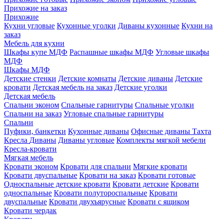
Прихожие на заказ
Прихожие
Кухни угловые
Кухонные уголки
Диваны кухонные
Кухни на
заказ
Мебель для кухни
Шкафы купе МДФ
Распашные шкафы МДФ
Угловые шкафы
МДФ
Шкафы МДФ
Детские стенки
Детские комнаты
Детские диваны
Детские
кровати
Детская мебель на заказ
Детские уголки
Детская мебель
Спальни эконом
Спальные гарнитуры
Спальные уголки
Спальни на заказ
Угловые спальные гарнитуры
Спальни
Пуфики, банкетки
Кухонные диваны
Офисные диваны
Тахта
Кресла
Диваны
Диваны угловые
Комплекты мягкой мебели
Кресла-кровати
Мягкая мебель
Кровати эконом
Кровати для спальни
Мягкие кровати
Кровати двуспальные
Кровати на заказ
Кровати готовые
Односпальные детские кровати
Кровати детские
Кровати
односпальные
Кровати полутороспальные
Кровати
двуспальные
Кровати двухъярусные
Кровати с ящиком
Кровати чердак