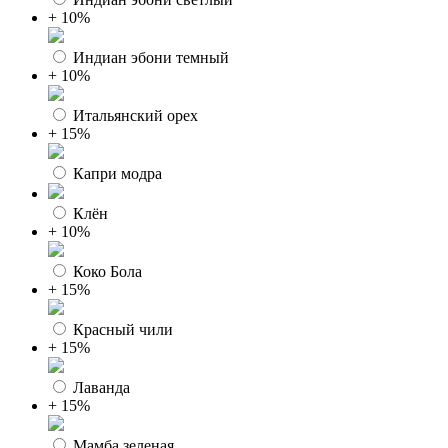
+ 10%
Индиан эбони темный
+ 10%
Итальянский орех
+ 15%
Капри модра
Клён
+ 10%
Коко Бола
+ 15%
Красный чили
+ 15%
Лаванда
+ 15%
Мамба зеленая