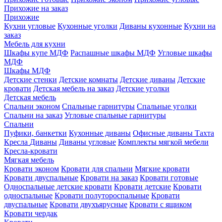
Прихожие на заказ
Прихожие
Кухни угловые
Кухонные уголки
Диваны кухонные
Кухни на
заказ
Мебель для кухни
Шкафы купе МДФ
Распашные шкафы МДФ
Угловые шкафы
МДФ
Шкафы МДФ
Детские стенки
Детские комнаты
Детские диваны
Детские
кровати
Детская мебель на заказ
Детские уголки
Детская мебель
Спальни эконом
Спальные гарнитуры
Спальные уголки
Спальни на заказ
Угловые спальные гарнитуры
Спальни
Пуфики, банкетки
Кухонные диваны
Офисные диваны
Тахта
Кресла
Диваны
Диваны угловые
Комплекты мягкой мебели
Кресла-кровати
Мягкая мебель
Кровати эконом
Кровати для спальни
Мягкие кровати
Кровати двуспальные
Кровати на заказ
Кровати готовые
Односпальные детские кровати
Кровати детские
Кровати
односпальные
Кровати полутороспальные
Кровати
двуспальные
Кровати двухъярусные
Кровати с ящиком
Кровати чердак