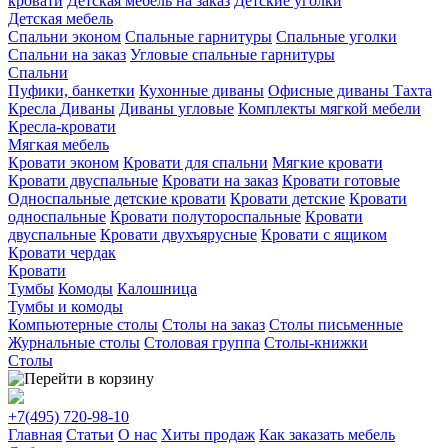
кровати
Детская мебель на заказ
Детские уголки
Детская мебель
Спальни эконом
Спальные гарнитуры
Спальные уголки
Спальни на заказ
Угловые спальные гарнитуры
Спальни
Пуфики, банкетки
Кухонные диваны
Офисные диваны
Тахта
Кресла
Диваны
Диваны угловые
Комплекты мягкой мебели
Кресла-кровати
Мягкая мебель
Кровати эконом
Кровати для спальни
Мягкие кровати
Кровати двуспальные
Кровати на заказ
Кровати готовые
Односпальные детские кровати
Кровати детские
Кровати
односпальные
Кровати полутороспальные
Кровати
двуспальные
Кровати двухъярусные
Кровати с ящиком
Кровати чердак
Кровати
Тумбы
Комоды
Калошница
Тумбы и комоды
Компьютерные столы
Столы на заказ
Столы письменные
Журнальные столы
Столовая группа
Столы-книжки
Столы
+7(495)
720-98-10
Главная
Статьи
О нас
Хиты продаж
Как заказать мебель