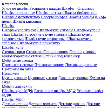
Каталог мебели
Угловые шкафы
Распашные шкафы
Шкафы - Стеллажи
Шкафы встроенные
Шкафы на заказ
Шкафы-библиотеки
Шкафы с фотопечатью
Наборы шкафов
Шкафы эконом
Шкаф-
пенал
Шкафы книжные
Шкафы
Шкафы-купе эконом
Шкафы-купе угловые
Шкафы-купе на
заказ
Шкафы встроенные купе угловые
Шкафы-купе с
фотопечатью
Шкафы купе встроенные
Шкафы-купе в
спальню
Шкафы-купе в прихожую
Шкафы-купе
Стенки-горки
Стеллажи
Стенки эконом
Стенки угловые
Малогабаритные стенки
Стенки под телевизор
Мебельные стенки
Прихожие готовые
Прихожие эконом
Прихожие угловые
Прихожие на заказ
Прихожие
Кухни угловые
Кухонные уголки
Диваны кухонные
Кухни на
заказ
Мебель для кухни
Шкафы купе МДФ
Распашные шкафы МДФ
Угловые шкафы
МДФ
Шкафы МДФ
Детские стенки
Детские комнаты
Детские диваны
Детские