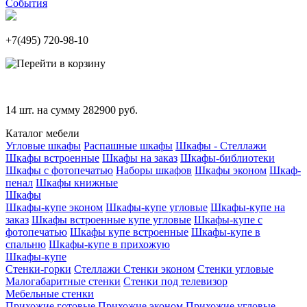
События
+7(495)
720-98-10
14
шт. на сумму
282900
руб.
Каталог мебели
Угловые шкафы
Распашные шкафы
Шкафы - Стеллажи
Шкафы встроенные
Шкафы на заказ
Шкафы-библиотеки
Шкафы с фотопечатью
Наборы шкафов
Шкафы эконом
Шкаф-
пенал
Шкафы книжные
Шкафы
Шкафы-купе эконом
Шкафы-купе угловые
Шкафы-купе на
заказ
Шкафы встроенные купе угловые
Шкафы-купе с
фотопечатью
Шкафы купе встроенные
Шкафы-купе в
спальню
Шкафы-купе в прихожую
Шкафы-купе
Стенки-горки
Стеллажи
Стенки эконом
Стенки угловые
Малогабаритные стенки
Стенки под телевизор
Мебельные стенки
Прихожие готовые
Прихожие эконом
Прихожие угловые