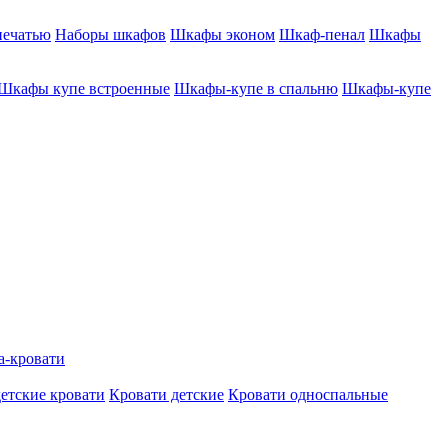
печатью
Наборы шкафов
Шкафы эконом
Шкаф-пенал
Шкафы
Шкафы купе встроенные
Шкафы-купе в спальню
Шкафы-купе
а-кровати
етские кровати
Кровати детские
Кровати односпальные