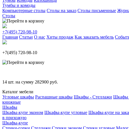
Тумбы
Комоды
Калошница
Тумбы и комоды
Компьютерные столы
Столы на заказ
Столы письменные
Журн
Столы
+7(495)
720-98-10
Главная
Статьи
О нас
Хиты продаж
Как заказать мебель
Событ
+7(495)
720-98-10
14
шт. на сумму
282900
руб.
Каталог мебели
Угловые шкафы
Распашные шкафы
Шкафы - Стеллажи
Шкафы 
книжные
Шкафы
Шкафы-купе эконом
Шкафы-купе угловые
Шкафы-купе на зака
в прихожую
Шкафы-купе
Стенки-горки
Стеллажи
Стенки эконом
Стенки угловые
Малог