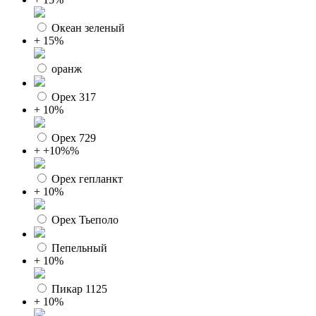
Океан зеленый
+ 15%
оранж
Орех 317
+ 10%
Орех 729
+ +10%%
Орех гепланкт
+ 10%
Орех Тьеполо
Пепельный
+ 10%
Пикар 1125
+ 10%