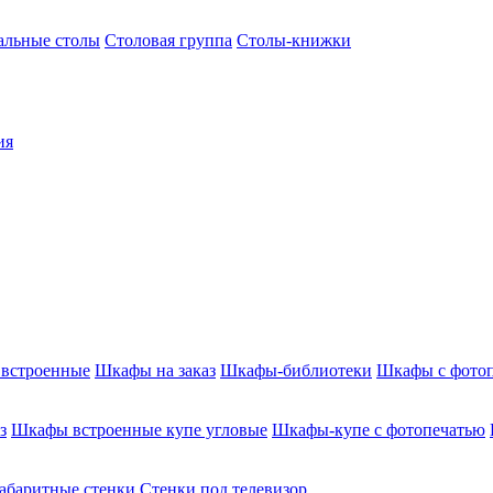
альные столы
Столовая группа
Столы-книжки
ия
встроенные
Шкафы на заказ
Шкафы-библиотеки
Шкафы с фото
з
Шкафы встроенные купе угловые
Шкафы-купе с фотопечатью
абаритные стенки
Стенки под телевизор