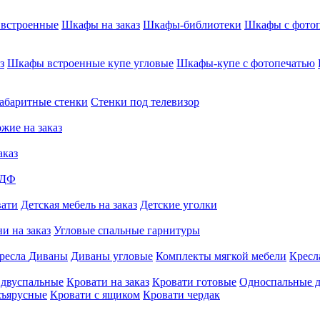
встроенные
Шкафы на заказ
Шкафы-библиотеки
Шкафы с фото
з
Шкафы встроенные купе угловые
Шкафы-купе с фотопечатью
абаритные стенки
Стенки под телевизор
жие на заказ
аказ
МДФ
вати
Детская мебель на заказ
Детские уголки
и на заказ
Угловые спальные гарнитуры
ресла
Диваны
Диваны угловые
Комплекты мягкой мебели
Кресл
 двуспальные
Кровати на заказ
Кровати готовые
Односпальные д
хъярусные
Кровати с ящиком
Кровати чердак