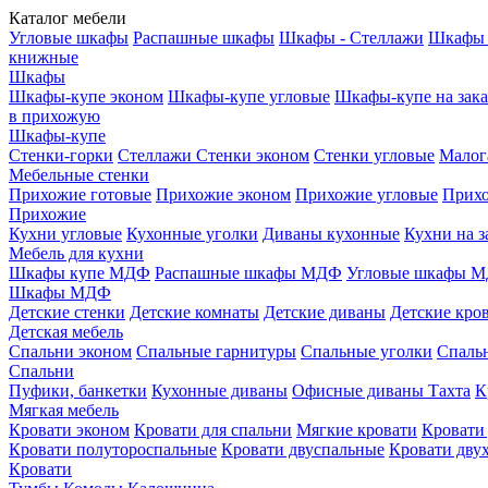
Каталог мебели
Угловые шкафы
Распашные шкафы
Шкафы - Стеллажи
Шкафы 
книжные
Шкафы
Шкафы-купе эконом
Шкафы-купе угловые
Шкафы-купе на зака
в прихожую
Шкафы-купе
Стенки-горки
Стеллажи
Стенки эконом
Стенки угловые
Малог
Мебельные стенки
Прихожие готовые
Прихожие эконом
Прихожие угловые
Прихо
Прихожие
Кухни угловые
Кухонные уголки
Диваны кухонные
Кухни на з
Мебель для кухни
Шкафы купе МДФ
Распашные шкафы МДФ
Угловые шкафы 
Шкафы МДФ
Детские стенки
Детские комнаты
Детские диваны
Детские кро
Детская мебель
Спальни эконом
Спальные гарнитуры
Спальные уголки
Спальн
Спальни
Пуфики, банкетки
Кухонные диваны
Офисные диваны
Тахта
К
Мягкая мебель
Кровати эконом
Кровати для спальни
Мягкие кровати
Кровати
Кровати полутороспальные
Кровати двуспальные
Кровати дву
Кровати