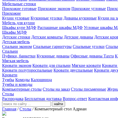
Мебельные стенки
Прихожие готовые
Прихожие эконом
Прихожие угловые
Прихо
Прихожие
Кухни угловые
Кухонные уголки
Диваны кухонные
Кухни на з
Мебель для кухни
Шкафы купе МДФ
Распашные шкафы МДФ
Угловые шкафы 
Шкафы МДФ
Детские стенки
Детские комнаты
Детские диваны
Детские кро
Детская мебель
Спальни эконом
Спальные гарнитуры
Спальные уголки
Спальн
Спальни
Пуфики, банкетки
Кухонные диваны
Офисные диваны
Тахта
К
Мягкая мебель
Кровати эконом
Кровати для спальни
Мягкие кровати
Кровати
Кровати полутороспальные
Кровати двуспальные
Кровати дву
Кровати
Тумбы
Комоды
Калошница
Тумбы и комоды
Компьютерные столы
Столы на заказ
Столы письменные
Журн
Столы
Распродажа
Бесплатная доставка
Вопрос-ответ
Контактная инф
найти
Главная
/
Столы
/
Компьютерный стол Адриан