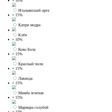
+ 10%
Итальянский орех
+ 15%
Капри модра
Клён
+ 10%
Коко Бола
+ 15%
Красный чили
+ 15%
Лаванда
+ 15%
Мамба зеленая
+ 15%
Мармара голубой
+ 15%