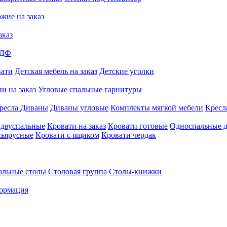
жие на заказ
аказ
МДФ
вати
Детская мебель на заказ
Детские уголки
и на заказ
Угловые спальные гарнитуры
ресла
Диваны
Диваны угловые
Комплекты мягкой мебели
Кресл
 двуспальные
Кровати на заказ
Кровати готовые
Односпальные д
хъярусные
Кровати с ящиком
Кровати чердак
альные столы
Столовая группа
Столы-книжки
ормация