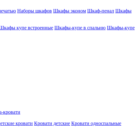
печатью
Наборы шкафов
Шкафы эконом
Шкаф-пенал
Шкафы
Шкафы купе встроенные
Шкафы-купе в спальню
Шкафы-купе
а-кровати
етские кровати
Кровати детские
Кровати односпальные