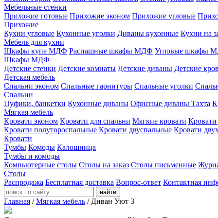
Мебельные стенки
Прихожие готовые
Прихожие эконом
Прихожие угловые
Прихо
Прихожие
Кухни угловые
Кухонные уголки
Диваны кухонные
Кухни на з
Мебель для кухни
Шкафы купе МДФ
Распашные шкафы МДФ
Угловые шкафы 
Шкафы МДФ
Детские стенки
Детские комнаты
Детские диваны
Детские кро
Детская мебель
Спальни эконом
Спальные гарнитуры
Спальные уголки
Спальн
Спальни
Пуфики, банкетки
Кухонные диваны
Офисные диваны
Тахта
К
Мягкая мебель
Кровати эконом
Кровати для спальни
Мягкие кровати
Кровати
Кровати полутороспальные
Кровати двуспальные
Кровати дву
Кровати
Тумбы
Комоды
Калошница
Тумбы и комоды
Компьютерные столы
Столы на заказ
Столы письменные
Журн
Столы
Распродажа
Бесплатная доставка
Вопрос-ответ
Контактная инф
найти
Главная
/
Мягкая мебель
/
Диван Уют 3