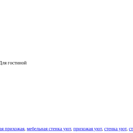
 Для гостиной
ая прихожая
,
мебельная стенка уют
,
прихожая уют
,
стенка уют
,
с