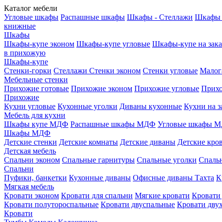
Каталог мебели
Угловые шкафы
Распашные шкафы
Шкафы - Стеллажи
Шкафы 
книжные
Шкафы
Шкафы-купе эконом
Шкафы-купе угловые
Шкафы-купе на зака
в прихожую
Шкафы-купе
Стенки-горки
Стеллажи
Стенки эконом
Стенки угловые
Малог
Мебельные стенки
Прихожие готовые
Прихожие эконом
Прихожие угловые
Прихо
Прихожие
Кухни угловые
Кухонные уголки
Диваны кухонные
Кухни на з
Мебель для кухни
Шкафы купе МДФ
Распашные шкафы МДФ
Угловые шкафы 
Шкафы МДФ
Детские стенки
Детские комнаты
Детские диваны
Детские кро
Детская мебель
Спальни эконом
Спальные гарнитуры
Спальные уголки
Спальн
Спальни
Пуфики, банкетки
Кухонные диваны
Офисные диваны
Тахта
К
Мягкая мебель
Кровати эконом
Кровати для спальни
Мягкие кровати
Кровати
Кровати полутороспальные
Кровати двуспальные
Кровати дву
Кровати