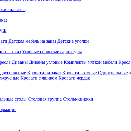
жие на заказ
аказ
МДФ
вати
Детская мебель на заказ
Детские уголки
и на заказ
Угловые спальные гарнитуры
ресла
Диваны
Диваны угловые
Комплекты мягкой мебели
Кресл
 двуспальные
Кровати на заказ
Кровати готовые
Односпальные д
хъярусные
Кровати с ящиком
Кровати чердак
альные столы
Столовая группа
Столы-книжки
ормация