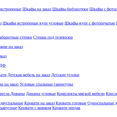
встроенные
Шкафы на заказ
Шкафы-библиотеки
Шкафы с фото
з
Шкафы встроенные купе угловые
Шкафы-купе с фотопечатью
абаритные стенки
Стенки под телевизор
жие на заказ
аказ
МДФ
вати
Детская мебель на заказ
Детские уголки
и на заказ
Угловые спальные гарнитуры
ресла
Диваны
Диваны угловые
Комплекты мягкой мебели
Кресл
 двуспальные
Кровати на заказ
Кровати готовые
Односпальные д
хъярусные
Кровати с ящиком
Кровати чердак