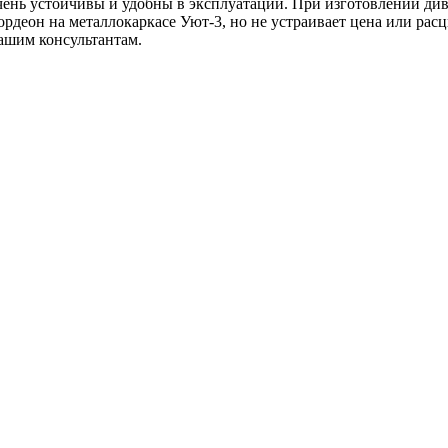
ень устойчивы и удобны в эксплуатации. При изготовлении дива
ордеон на металлокаркасе Уют-3, но не устраивает цена или расц
ашим консультантам.