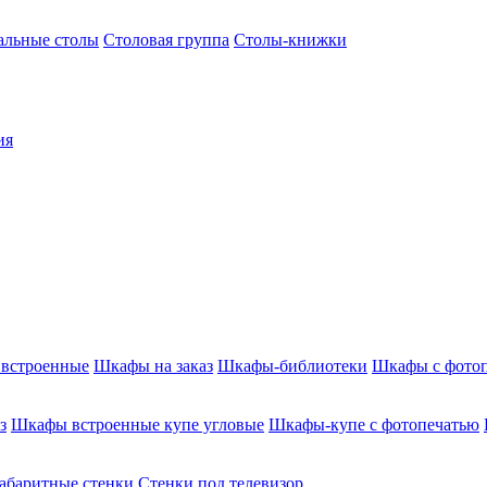
альные столы
Столовая группа
Столы-книжки
ия
встроенные
Шкафы на заказ
Шкафы-библиотеки
Шкафы с фото
з
Шкафы встроенные купе угловые
Шкафы-купе с фотопечатью
абаритные стенки
Стенки под телевизор