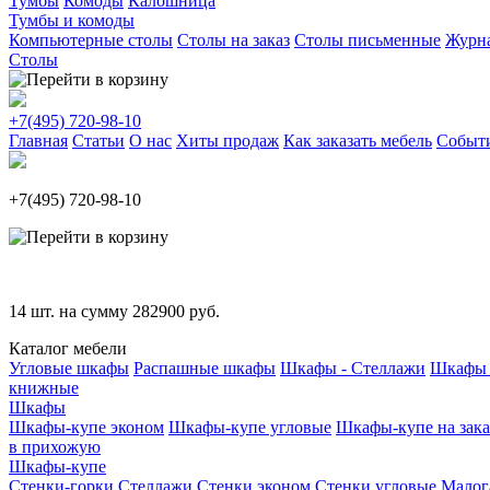
Тумбы
Комоды
Калошница
Тумбы и комоды
Компьютерные столы
Столы на заказ
Столы письменные
Журн
Столы
+7(495)
720-98-10
Главная
Статьи
О нас
Хиты продаж
Как заказать мебель
Событ
+7(495)
720-98-10
14
шт. на сумму
282900
руб.
Каталог мебели
Угловые шкафы
Распашные шкафы
Шкафы - Стеллажи
Шкафы 
книжные
Шкафы
Шкафы-купе эконом
Шкафы-купе угловые
Шкафы-купе на зака
в прихожую
Шкафы-купе
Стенки-горки
Стеллажи
Стенки эконом
Стенки угловые
Малог