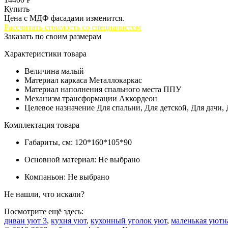
Купить
Цена с МДФ фасадами изменится.
Рассчитать стоимость со специалистом
Заказать по своим размерам
Характеристики товара
Величина
малый
Материал каркаса
Металлокаркас
Материал наполнения спального места
ППУ
Механизм трансформации
Аккордеон
Целевое назначение
Для спальни, Для детской, Для дачи,
Комплектация товара
Габариты, см:
120*160*105*90
Основной материал:
Не выбрано
Компаньон:
Не выбрано
Не нашли, что искали?
Посмотрите ещё здесь:
диван уют 3
,
кухня уют
,
кухонный уголок уют
,
маленькая уютн