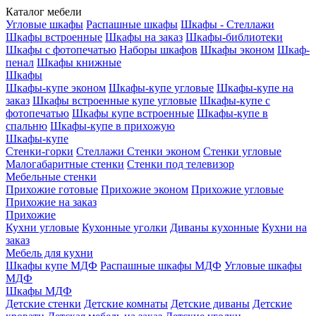
Каталог мебели
Угловые шкафы
Распашные шкафы
Шкафы - Стеллажи
Шкафы встроенные
Шкафы на заказ
Шкафы-библиотеки
Шкафы с фотопечатью
Наборы шкафов
Шкафы эконом
Шкаф-
пенал
Шкафы книжные
Шкафы
Шкафы-купе эконом
Шкафы-купе угловые
Шкафы-купе на
заказ
Шкафы встроенные купе угловые
Шкафы-купе с
фотопечатью
Шкафы купе встроенные
Шкафы-купе в
спальню
Шкафы-купе в прихожую
Шкафы-купе
Стенки-горки
Стеллажи
Стенки эконом
Стенки угловые
Малогабаритные стенки
Стенки под телевизор
Мебельные стенки
Прихожие готовые
Прихожие эконом
Прихожие угловые
Прихожие на заказ
Прихожие
Кухни угловые
Кухонные уголки
Диваны кухонные
Кухни на
заказ
Мебель для кухни
Шкафы купе МДФ
Распашные шкафы МДФ
Угловые шкафы
МДФ
Шкафы МДФ
Детские стенки
Детские комнаты
Детские диваны
Детские