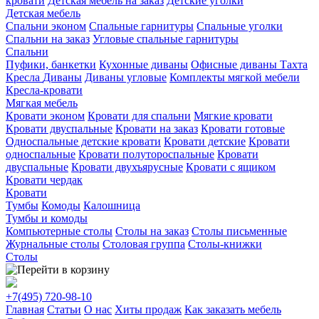
кровати
Детская мебель на заказ
Детские уголки
Детская мебель
Спальни эконом
Спальные гарнитуры
Спальные уголки
Спальни на заказ
Угловые спальные гарнитуры
Спальни
Пуфики, банкетки
Кухонные диваны
Офисные диваны
Тахта
Кресла
Диваны
Диваны угловые
Комплекты мягкой мебели
Кресла-кровати
Мягкая мебель
Кровати эконом
Кровати для спальни
Мягкие кровати
Кровати двуспальные
Кровати на заказ
Кровати готовые
Односпальные детские кровати
Кровати детские
Кровати
односпальные
Кровати полутороспальные
Кровати
двуспальные
Кровати двухъярусные
Кровати с ящиком
Кровати чердак
Кровати
Тумбы
Комоды
Калошница
Тумбы и комоды
Компьютерные столы
Столы на заказ
Столы письменные
Журнальные столы
Столовая группа
Столы-книжки
Столы
+7(495)
720-98-10
Главная
Статьи
О нас
Хиты продаж
Как заказать мебель