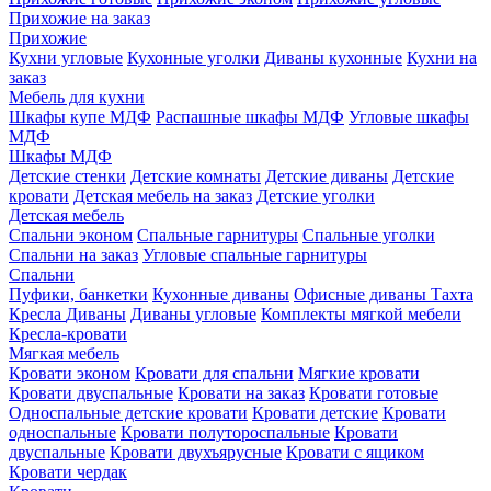
Прихожие на заказ
Прихожие
Кухни угловые
Кухонные уголки
Диваны кухонные
Кухни на
заказ
Мебель для кухни
Шкафы купе МДФ
Распашные шкафы МДФ
Угловые шкафы
МДФ
Шкафы МДФ
Детские стенки
Детские комнаты
Детские диваны
Детские
кровати
Детская мебель на заказ
Детские уголки
Детская мебель
Спальни эконом
Спальные гарнитуры
Спальные уголки
Спальни на заказ
Угловые спальные гарнитуры
Спальни
Пуфики, банкетки
Кухонные диваны
Офисные диваны
Тахта
Кресла
Диваны
Диваны угловые
Комплекты мягкой мебели
Кресла-кровати
Мягкая мебель
Кровати эконом
Кровати для спальни
Мягкие кровати
Кровати двуспальные
Кровати на заказ
Кровати готовые
Односпальные детские кровати
Кровати детские
Кровати
односпальные
Кровати полутороспальные
Кровати
двуспальные
Кровати двухъярусные
Кровати с ящиком
Кровати чердак