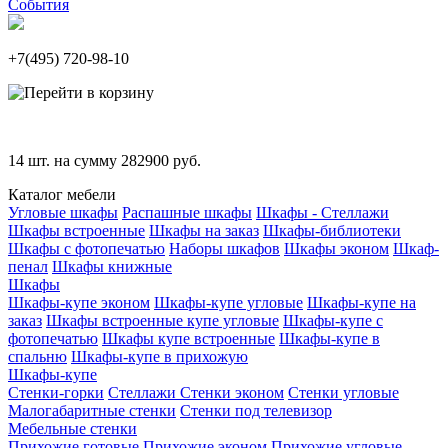
События
+7(495)
720-98-10
14
шт. на сумму
282900
руб.
Каталог мебели
Угловые шкафы
Распашные шкафы
Шкафы - Стеллажи
Шкафы встроенные
Шкафы на заказ
Шкафы-библиотеки
Шкафы с фотопечатью
Наборы шкафов
Шкафы эконом
Шкаф-
пенал
Шкафы книжные
Шкафы
Шкафы-купе эконом
Шкафы-купе угловые
Шкафы-купе на
заказ
Шкафы встроенные купе угловые
Шкафы-купе с
фотопечатью
Шкафы купе встроенные
Шкафы-купе в
спальню
Шкафы-купе в прихожую
Шкафы-купе
Стенки-горки
Стеллажи
Стенки эконом
Стенки угловые
Малогабаритные стенки
Стенки под телевизор
Мебельные стенки
Прихожие готовые
Прихожие эконом
Прихожие угловые