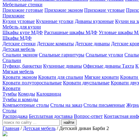
Мебельные стенки
Прихожие готовые
Прихожие эконом
Прихожие угловые
Прихо
Прихожие
Кухни угловые
Кухонные уголки
Диваны кухонные
Кухни на з
Мебель для кухни
Шкафы купе МДФ
Распашные шкафы МДФ
Угловые шкафы 
Шкафы МДФ
Детские стенки
Детские комнаты
Детские диваны
Детские кро
Детская мебель
Спальни эконом
Спальные гарнитуры
Спальные уголки
Спальн
Спальни
Пуфики, банкетки
Кухонные диваны
Офисные диваны
Тахта
К
Мягкая мебель
Кровати эконом
Кровати для спальни
Мягкие кровати
Кровати
Кровати полутороспальные
Кровати двуспальные
Кровати дву
Кровати
Тумбы
Комоды
Калошница
Тумбы и комоды
Компьютерные столы
Столы на заказ
Столы письменные
Журн
Столы
Распродажа
Бесплатная доставка
Вопрос-ответ
Контактная инф
найти
Главная
/
Детская мебель
/
Детский диван Барби 2