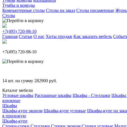
Тумбы
Комоды
Калошница
Тумбы и комоды
Компьютерные столы
Столы на заказ
Столы письменные
Журн
Столы
+7(495)
720-98-10
Главная
Статьи
О нас
Хиты продаж
Как заказать мебель
Событ
+7(495)
720-98-10
14
шт. на сумму
282900
руб.
Каталог мебели
Угловые шкафы
Распашные шкафы
Шкафы - Стеллажи
Шкафы 
книжные
Шкафы
Шкафы-купе эконом
Шкафы-купе угловые
Шкафы-купе на зака
в прихожую
Шкафы-купе
Стенки-горки
Стеллажи
Стенки эконом
Стенки угловые
Малог