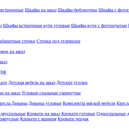
встроенные
Шкафы на заказ
Шкафы-библиотеки
Шкафы с фото
з
Шкафы встроенные купе угловые
Шкафы-купе с фотопечатью
абаритные стенки
Стенки под телевизор
жие на заказ
аказ
МДФ
вати
Детская мебель на заказ
Детские уголки
и на заказ
Угловые спальные гарнитуры
ресла
Диваны
Диваны угловые
Комплекты мягкой мебели
Кресл
 двуспальные
Кровати на заказ
Кровати готовые
Односпальные д
хъярусные
Кровати с ящиком
Кровати чердак