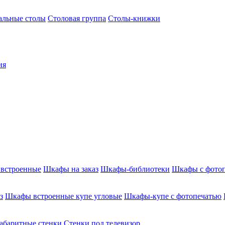
альные столы
Столовая группа
Столы-книжки
ия
встроенные
Шкафы на заказ
Шкафы-библиотеки
Шкафы с фото
з
Шкафы встроенные купе угловые
Шкафы-купе с фотопечатью
абаритные стенки
Стенки под телевизор