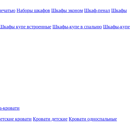
печатью
Наборы шкафов
Шкафы эконом
Шкаф-пенал
Шкафы
Шкафы купе встроенные
Шкафы-купе в спальню
Шкафы-купе
а-кровати
етские кровати
Кровати детские
Кровати односпальные