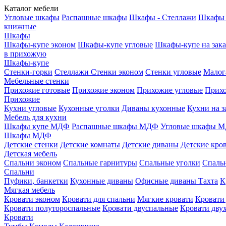
Каталог мебели
Угловые шкафы
Распашные шкафы
Шкафы - Стеллажи
Шкафы 
книжные
Шкафы
Шкафы-купе эконом
Шкафы-купе угловые
Шкафы-купе на зака
в прихожую
Шкафы-купе
Стенки-горки
Стеллажи
Стенки эконом
Стенки угловые
Малог
Мебельные стенки
Прихожие готовые
Прихожие эконом
Прихожие угловые
Прихо
Прихожие
Кухни угловые
Кухонные уголки
Диваны кухонные
Кухни на з
Мебель для кухни
Шкафы купе МДФ
Распашные шкафы МДФ
Угловые шкафы 
Шкафы МДФ
Детские стенки
Детские комнаты
Детские диваны
Детские кро
Детская мебель
Спальни эконом
Спальные гарнитуры
Спальные уголки
Спальн
Спальни
Пуфики, банкетки
Кухонные диваны
Офисные диваны
Тахта
К
Мягкая мебель
Кровати эконом
Кровати для спальни
Мягкие кровати
Кровати
Кровати полутороспальные
Кровати двуспальные
Кровати дву
Кровати