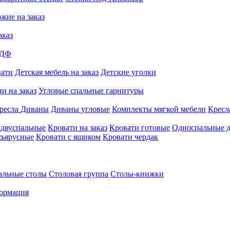
жие на заказ
аказ
МДФ
вати
Детская мебель на заказ
Детские уголки
и на заказ
Угловые спальные гарнитуры
ресла
Диваны
Диваны угловые
Комплекты мягкой мебели
Кресл
 двуспальные
Кровати на заказ
Кровати готовые
Односпальные д
хъярусные
Кровати с ящиком
Кровати чердак
альные столы
Столовая группа
Столы-книжки
ормация