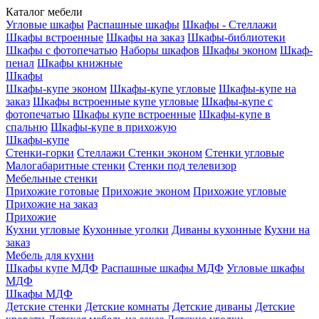
Каталог мебели
Угловые шкафы
Распашные шкафы
Шкафы - Стеллажи
Шкафы встроенные
Шкафы на заказ
Шкафы-библиотеки
Шкафы с фотопечатью
Наборы шкафов
Шкафы эконом
Шкаф-
пенал
Шкафы книжные
Шкафы
Шкафы-купе эконом
Шкафы-купе угловые
Шкафы-купе на
заказ
Шкафы встроенные купе угловые
Шкафы-купе с
фотопечатью
Шкафы купе встроенные
Шкафы-купе в
спальню
Шкафы-купе в прихожую
Шкафы-купе
Стенки-горки
Стеллажи
Стенки эконом
Стенки угловые
Малогабаритные стенки
Стенки под телевизор
Мебельные стенки
Прихожие готовые
Прихожие эконом
Прихожие угловые
Прихожие на заказ
Прихожие
Кухни угловые
Кухонные уголки
Диваны кухонные
Кухни на
заказ
Мебель для кухни
Шкафы купе МДФ
Распашные шкафы МДФ
Угловые шкафы
МДФ
Шкафы МДФ
Детские стенки
Детские комнаты
Детские диваны
Детские