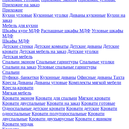
Прихожие на заказ
Прихожие
Кухни угловые
Кухонные уголки
Диваны кухонные
Кухни на
заказ
Мебель для кухни
Шкафы купе МДФ
Распашные шкафы МДФ
Угловые шкафы
МДФ
Шкафы МДФ
Детские стенки
Детские комнаты
Детские диваны
Детские
кровати
Детская мебель на заказ
Детские уголки
Детская мебель
Спальни эконом
Спальные гарнитуры
Спальные уголки
Спальни на заказ
Угловые спальные гарнитуры
Спальни
Пуфики, банкетки
Кухонные диваны
Офисные диваны
Тахта
Кресла
Диваны
Диваны угловые
Комплекты мягкой мебели
Кресла-кровати
Мягкая мебель
Кровати эконом
Кровати для спальни
Мягкие кровати
Кровати двуспальные
Кровати на заказ
Кровати готовые
Односпальные детские кровати
Кровати детские
Кровати
односпальные
Кровати полутороспальные
Кровати
двуспальные
Кровати двухъярусные
Кровати с ящиком
Кровати чердак