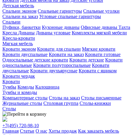
кровати
Детская мебель на заказ
Детские уголки
Детская мебель
Спальни эконом
Спальные гарнитуры
Спальные уголки
Спальни на заказ
Угловые спальные гарнитуры
Спальни
Пуфики, банкетки
Кухонные диваны
Офисные диваны
Тахта
Кресла
Диваны
Диваны угловые
Комплекты мягкой мебели
Кресла-кровати
Мягкая мебель
Кровати эконом
Кровати для спальни
Мягкие кровати
Кровати двуспальные
Кровати на заказ
Кровати готовые
Односпальные детские кровати
Кровати детские
Кровати
односпальные
Кровати полутороспальные
Кровати
двуспальные
Кровати двухъярусные
Кровати с ящиком
Кровати чердак
Кровати
Тумбы
Комоды
Калошница
Тумбы и комоды
Компьютерные столы
Столы на заказ
Столы письменные
Журнальные столы
Столовая группа
Столы-книжки
Столы
+7(495)
720-98-10
Главная
Статьи
О нас
Хиты продаж
Как заказать мебель