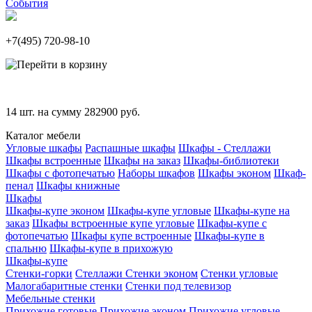
События
+7(495)
720-98-10
14
шт. на сумму
282900
руб.
Каталог мебели
Угловые шкафы
Распашные шкафы
Шкафы - Стеллажи
Шкафы встроенные
Шкафы на заказ
Шкафы-библиотеки
Шкафы с фотопечатью
Наборы шкафов
Шкафы эконом
Шкаф-
пенал
Шкафы книжные
Шкафы
Шкафы-купе эконом
Шкафы-купе угловые
Шкафы-купе на
заказ
Шкафы встроенные купе угловые
Шкафы-купе с
фотопечатью
Шкафы купе встроенные
Шкафы-купе в
спальню
Шкафы-купе в прихожую
Шкафы-купе
Стенки-горки
Стеллажи
Стенки эконом
Стенки угловые
Малогабаритные стенки
Стенки под телевизор
Мебельные стенки
Прихожие готовые
Прихожие эконом
Прихожие угловые