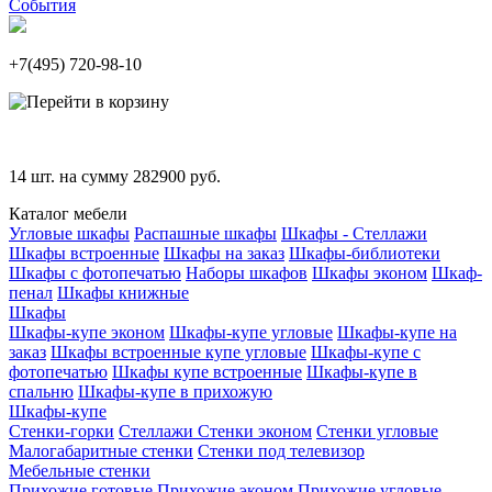
События
+7(495)
720-98-10
14
шт. на сумму
282900
руб.
Каталог мебели
Угловые шкафы
Распашные шкафы
Шкафы - Стеллажи
Шкафы встроенные
Шкафы на заказ
Шкафы-библиотеки
Шкафы с фотопечатью
Наборы шкафов
Шкафы эконом
Шкаф-
пенал
Шкафы книжные
Шкафы
Шкафы-купе эконом
Шкафы-купе угловые
Шкафы-купе на
заказ
Шкафы встроенные купе угловые
Шкафы-купе с
фотопечатью
Шкафы купе встроенные
Шкафы-купе в
спальню
Шкафы-купе в прихожую
Шкафы-купе
Стенки-горки
Стеллажи
Стенки эконом
Стенки угловые
Малогабаритные стенки
Стенки под телевизор
Мебельные стенки
Прихожие готовые
Прихожие эконом
Прихожие угловые