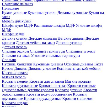
Прихожие на заказ
Прихожие
Кухни угловые
Кухонные уголки
Диваны кухонные
Кухни на
заказ
Мебель для кухни
Шкафы купе МДФ
Распашные шкафы МДФ
Угловые шкафы
МДФ
Шкафы МДФ
Детские стенки
Детские комнаты
Детские диваны
Детские
кровати
Детская мебель на заказ
Детские уголки
Детская мебель
Спальни эконом
Спальные гарнитуры
Спальные уголки
Спальни на заказ
Угловые спальные гарнитуры
Спальни
Пуфики, банкетки
Кухонные диваны
Офисные диваны
Тахта
Кресла
Диваны
Диваны угловые
Комплекты мягкой мебели
Кресла-кровати
Мягкая мебель
Кровати эконом
Кровати для спальни
Мягкие кровати
Кровати двуспальные
Кровати на заказ
Кровати готовые
Односпальные детские кровати
Кровати детские
Кровати
односпальные
Кровати полутороспальные
Кровати
двуспальные
Кровати двухъярусные
Кровати с ящиком
Кровати чердак