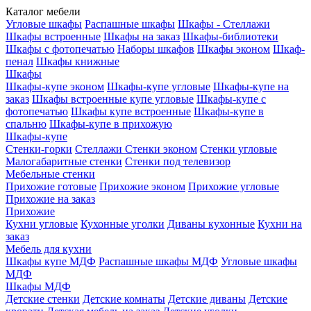
Каталог мебели
Угловые шкафы
Распашные шкафы
Шкафы - Стеллажи
Шкафы встроенные
Шкафы на заказ
Шкафы-библиотеки
Шкафы с фотопечатью
Наборы шкафов
Шкафы эконом
Шкаф-
пенал
Шкафы книжные
Шкафы
Шкафы-купе эконом
Шкафы-купе угловые
Шкафы-купе на
заказ
Шкафы встроенные купе угловые
Шкафы-купе с
фотопечатью
Шкафы купе встроенные
Шкафы-купе в
спальню
Шкафы-купе в прихожую
Шкафы-купе
Стенки-горки
Стеллажи
Стенки эконом
Стенки угловые
Малогабаритные стенки
Стенки под телевизор
Мебельные стенки
Прихожие готовые
Прихожие эконом
Прихожие угловые
Прихожие на заказ
Прихожие
Кухни угловые
Кухонные уголки
Диваны кухонные
Кухни на
заказ
Мебель для кухни
Шкафы купе МДФ
Распашные шкафы МДФ
Угловые шкафы
МДФ
Шкафы МДФ
Детские стенки
Детские комнаты
Детские диваны
Детские