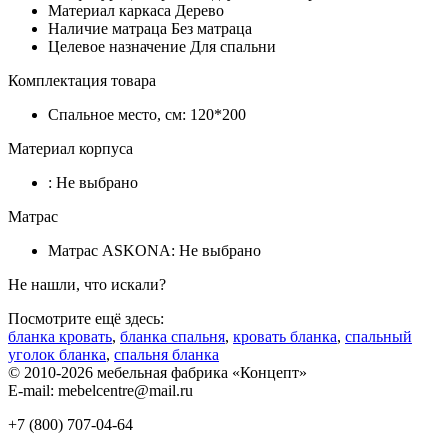
Материал каркаса
Дерево
Наличие матраца
Без матраца
Целевое назначение
Для спальни
Комплектация товара
Спальное место, см:
120*200
Материал корпуса
:
Не выбрано
Матрас
Матрас ASKONA:
Не выбрано
Не нашли, что искали?
Посмотрите ещё здесь:
бланка кровать
,
бланка спальня
,
кровать бланка
,
спальный
уголок бланка
,
спальня бланка
© 2010-2026 мебельная фабрика «Концепт»
E-mail: mebelcentre@mail.ru
+7 (800)
707-04-64