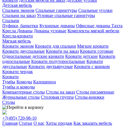
кровати
Детская мебель на заказ
Детские уголки
Детская мебель
Спальни эконом
Спальные гарнитуры
Спальные уголки
Спальни на заказ
Угловые спальные гарнитуры
Спальни
Пуфики, банкетки
Кухонные диваны
Офисные диваны
Тахта
Кресла
Диваны
Диваны угловые
Комплекты мягкой мебели
Кресла-кровати
Мягкая мебель
Кровати эконом
Кровати для спальни
Мягкие кровати
Кровати двуспальные
Кровати на заказ
Кровати готовые
Односпальные детские кровати
Кровати детские
Кровати
односпальные
Кровати полутороспальные
Кровати
двуспальные
Кровати двухъярусные
Кровати с ящиком
Кровати чердак
Кровати
Тумбы
Комоды
Калошница
Тумбы и комоды
Компьютерные столы
Столы на заказ
Столы письменные
Журнальные столы
Столовая группа
Столы-книжки
Столы
+7(495)
720-98-10
Главная
Статьи
О нас
Хиты продаж
Как заказать мебель