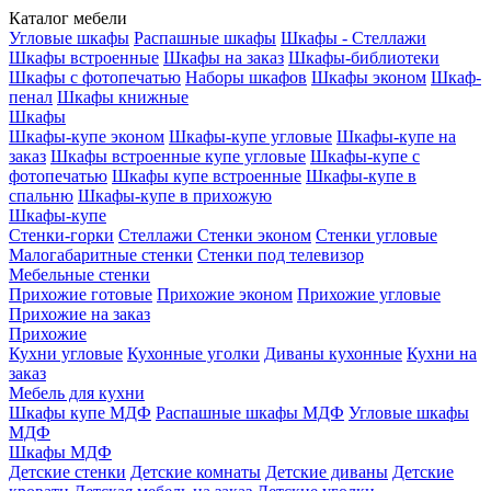
Каталог мебели
Угловые шкафы
Распашные шкафы
Шкафы - Стеллажи
Шкафы встроенные
Шкафы на заказ
Шкафы-библиотеки
Шкафы с фотопечатью
Наборы шкафов
Шкафы эконом
Шкаф-
пенал
Шкафы книжные
Шкафы
Шкафы-купе эконом
Шкафы-купе угловые
Шкафы-купе на
заказ
Шкафы встроенные купе угловые
Шкафы-купе с
фотопечатью
Шкафы купе встроенные
Шкафы-купе в
спальню
Шкафы-купе в прихожую
Шкафы-купе
Стенки-горки
Стеллажи
Стенки эконом
Стенки угловые
Малогабаритные стенки
Стенки под телевизор
Мебельные стенки
Прихожие готовые
Прихожие эконом
Прихожие угловые
Прихожие на заказ
Прихожие
Кухни угловые
Кухонные уголки
Диваны кухонные
Кухни на
заказ
Мебель для кухни
Шкафы купе МДФ
Распашные шкафы МДФ
Угловые шкафы
МДФ
Шкафы МДФ
Детские стенки
Детские комнаты
Детские диваны
Детские