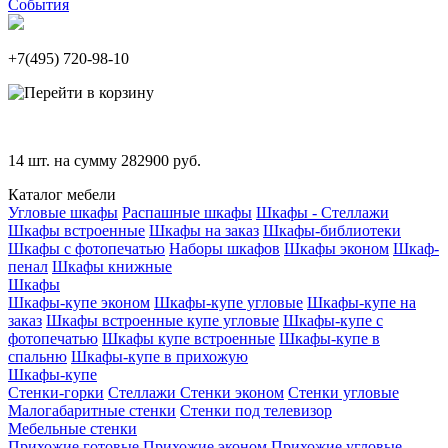
События
+7(495)
720-98-10
14
шт. на сумму
282900
руб.
Каталог мебели
Угловые шкафы
Распашные шкафы
Шкафы - Стеллажи
Шкафы встроенные
Шкафы на заказ
Шкафы-библиотеки
Шкафы с фотопечатью
Наборы шкафов
Шкафы эконом
Шкаф-
пенал
Шкафы книжные
Шкафы
Шкафы-купе эконом
Шкафы-купе угловые
Шкафы-купе на
заказ
Шкафы встроенные купе угловые
Шкафы-купе с
фотопечатью
Шкафы купе встроенные
Шкафы-купе в
спальню
Шкафы-купе в прихожую
Шкафы-купе
Стенки-горки
Стеллажи
Стенки эконом
Стенки угловые
Малогабаритные стенки
Стенки под телевизор
Мебельные стенки
Прихожие готовые
Прихожие эконом
Прихожие угловые