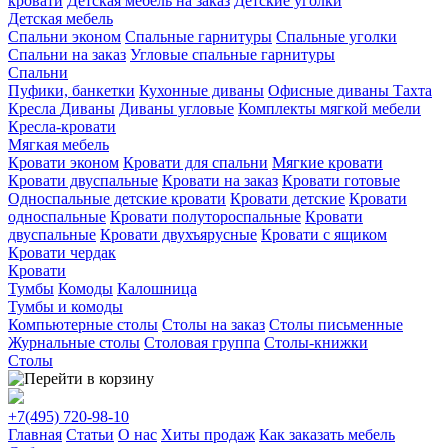
кровати
Детская мебель на заказ
Детские уголки
Детская мебель
Спальни эконом
Спальные гарнитуры
Спальные уголки
Спальни на заказ
Угловые спальные гарнитуры
Спальни
Пуфики, банкетки
Кухонные диваны
Офисные диваны
Тахта
Кресла
Диваны
Диваны угловые
Комплекты мягкой мебели
Кресла-кровати
Мягкая мебель
Кровати эконом
Кровати для спальни
Мягкие кровати
Кровати двуспальные
Кровати на заказ
Кровати готовые
Односпальные детские кровати
Кровати детские
Кровати
односпальные
Кровати полутороспальные
Кровати
двуспальные
Кровати двухъярусные
Кровати с ящиком
Кровати чердак
Кровати
Тумбы
Комоды
Калошница
Тумбы и комоды
Компьютерные столы
Столы на заказ
Столы письменные
Журнальные столы
Столовая группа
Столы-книжки
Столы
+7(495)
720-98-10
Главная
Статьи
О нас
Хиты продаж
Как заказать мебель