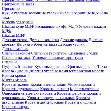
Прихожие на заказ
Прихожие
Кухни угловые
Кухонные уголки
Диваны кухонные
Кухни на
заказ
Мебель для кухни
Шкафы купе МДФ
Распашные шкафы МДФ
Угловые шкафы
МДФ
Шкафы МДФ
Детские стенки
Детские комнаты
Детские диваны
Детские
кровати
Детская мебель на заказ
Детские уголки
Детская мебель
Спальни эконом
Спальные гарнитуры
Спальные уголки
Спальни на заказ
Угловые спальные гарнитуры
Спальни
Пуфики, банкетки
Кухонные диваны
Офисные диваны
Тахта
Кресла
Диваны
Диваны угловые
Комплекты мягкой мебели
Кресла-кровати
Мягкая мебель
Кровати эконом
Кровати для спальни
Мягкие кровати
Кровати двуспальные
Кровати на заказ
Кровати готовые
Односпальные детские кровати
Кровати детские
Кровати
односпальные
Кровати полутороспальные
Кровати
двуспальные
Кровати двухъярусные
Кровати с ящиком
Кровати чердак