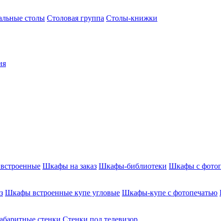
альные столы
Столовая группа
Столы-книжки
ия
встроенные
Шкафы на заказ
Шкафы-библиотеки
Шкафы с фото
з
Шкафы встроенные купе угловые
Шкафы-купе с фотопечатью
абаритные стенки
Стенки под телевизор