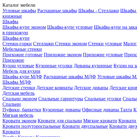
Каталог мебели
Угловые шкафы
Распашные шкафы
Шкафы - Стеллажи
Шкафы 
книжные
Шкафы
Шкафы-купе эконом
Шкафы-купе угловые
Шкафы-купе на зака
в прихожую
Шкафы-купе
Стенки-горки
Стеллажи
Стенки эконом
Стенки угловые
Малог
Мебельные стенки
Прихожие готовые
Прихожие эконом
Прихожие угловые
Прихо
Прихожие
Кухни угловые
Кухонные уголки
Диваны кухонные
Кухни на з
Мебель для кухни
Шкафы купе МДФ
Распашные шкафы МДФ
Угловые шкафы 
Шкафы МДФ
Детские стенки
Детские комнаты
Детские диваны
Детские кро
Детская мебель
Спальни эконом
Спальные гарнитуры
Спальные уголки
Спальн
Спальни
Пуфики, банкетки
Кухонные диваны
Офисные диваны
Тахта
К
Мягкая мебель
Кровати эконом
Кровати для спальни
Мягкие кровати
Кровати
Кровати полутороспальные
Кровати двуспальные
Кровати дву
Кровати