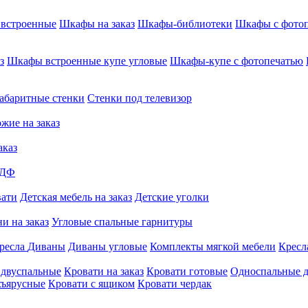
встроенные
Шкафы на заказ
Шкафы-библиотеки
Шкафы с фото
з
Шкафы встроенные купе угловые
Шкафы-купе с фотопечатью
абаритные стенки
Стенки под телевизор
жие на заказ
аказ
МДФ
вати
Детская мебель на заказ
Детские уголки
и на заказ
Угловые спальные гарнитуры
ресла
Диваны
Диваны угловые
Комплекты мягкой мебели
Кресл
 двуспальные
Кровати на заказ
Кровати готовые
Односпальные д
хъярусные
Кровати с ящиком
Кровати чердак