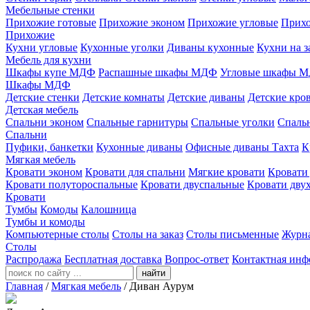
Мебельные стенки
Прихожие готовые
Прихожие эконом
Прихожие угловые
Прихо
Прихожие
Кухни угловые
Кухонные уголки
Диваны кухонные
Кухни на з
Мебель для кухни
Шкафы купе МДФ
Распашные шкафы МДФ
Угловые шкафы 
Шкафы МДФ
Детские стенки
Детские комнаты
Детские диваны
Детские кро
Детская мебель
Спальни эконом
Спальные гарнитуры
Спальные уголки
Спальн
Спальни
Пуфики, банкетки
Кухонные диваны
Офисные диваны
Тахта
К
Мягкая мебель
Кровати эконом
Кровати для спальни
Мягкие кровати
Кровати
Кровати полутороспальные
Кровати двуспальные
Кровати дву
Кровати
Тумбы
Комоды
Калошница
Тумбы и комоды
Компьютерные столы
Столы на заказ
Столы письменные
Журн
Столы
Распродажа
Бесплатная доставка
Вопрос-ответ
Контактная инф
найти
Главная
/
Мягкая мебель
/
Диван Аурум