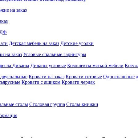
жие на заказ
аказ
МДФ
вати
Детская мебель на заказ
Детские уголки
и на заказ
Угловые спальные гарнитуры
ресла
Диваны
Диваны угловые
Комплекты мягкой мебели
Кресл
 двуспальные
Кровати на заказ
Кровати готовые
Односпальные д
хъярусные
Кровати с ящиком
Кровати чердак
альные столы
Столовая группа
Столы-книжки
ормация