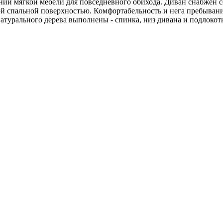
нии мягкой мебели для повседневного обихода. Диван снабжен
ой спальной поверхностью. Комфортабельность и нега пребывани
натурального дерева выполнены - спинка, низ дивана и подлокот