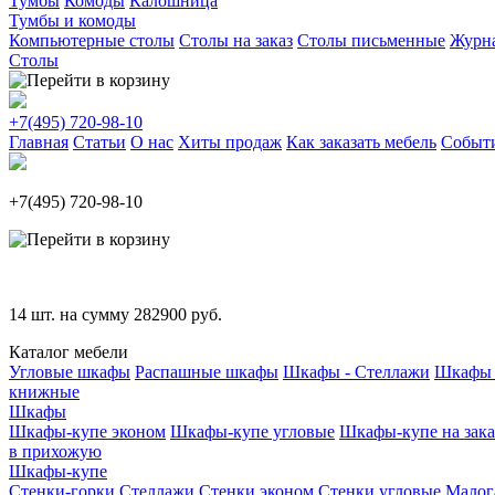
Тумбы
Комоды
Калошница
Тумбы и комоды
Компьютерные столы
Столы на заказ
Столы письменные
Журн
Столы
+7(495)
720-98-10
Главная
Статьи
О нас
Хиты продаж
Как заказать мебель
Событ
+7(495)
720-98-10
14
шт. на сумму
282900
руб.
Каталог мебели
Угловые шкафы
Распашные шкафы
Шкафы - Стеллажи
Шкафы 
книжные
Шкафы
Шкафы-купе эконом
Шкафы-купе угловые
Шкафы-купе на зака
в прихожую
Шкафы-купе
Стенки-горки
Стеллажи
Стенки эконом
Стенки угловые
Малог