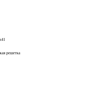
x41
кая решетка