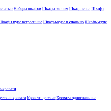
печатью
Наборы шкафов
Шкафы эконом
Шкаф-пенал
Шкафы
Шкафы купе встроенные
Шкафы-купе в спальню
Шкафы-купе
а-кровати
етские кровати
Кровати детские
Кровати односпальные