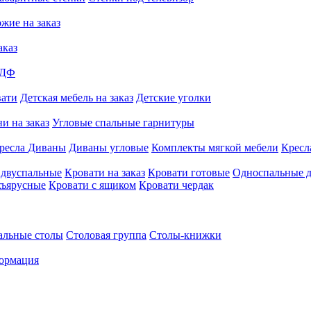
жие на заказ
аказ
МДФ
вати
Детская мебель на заказ
Детские уголки
и на заказ
Угловые спальные гарнитуры
ресла
Диваны
Диваны угловые
Комплекты мягкой мебели
Кресл
 двуспальные
Кровати на заказ
Кровати готовые
Односпальные д
хъярусные
Кровати с ящиком
Кровати чердак
альные столы
Столовая группа
Столы-книжки
ормация