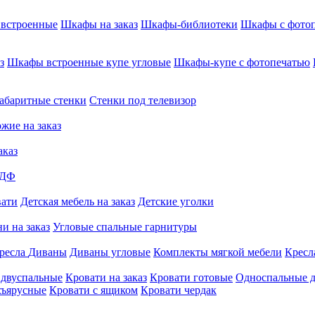
встроенные
Шкафы на заказ
Шкафы-библиотеки
Шкафы с фото
з
Шкафы встроенные купе угловые
Шкафы-купе с фотопечатью
абаритные стенки
Стенки под телевизор
жие на заказ
аказ
МДФ
вати
Детская мебель на заказ
Детские уголки
и на заказ
Угловые спальные гарнитуры
ресла
Диваны
Диваны угловые
Комплекты мягкой мебели
Кресл
 двуспальные
Кровати на заказ
Кровати готовые
Односпальные д
хъярусные
Кровати с ящиком
Кровати чердак