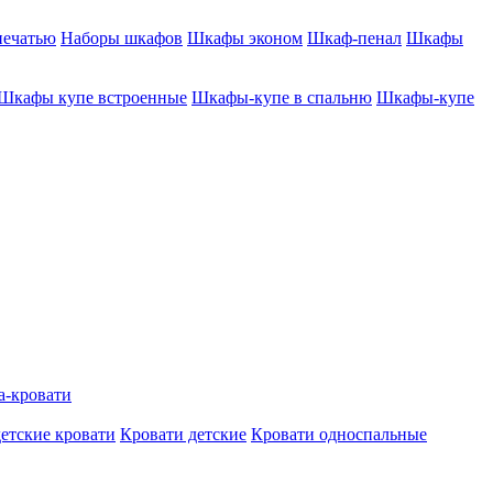
печатью
Наборы шкафов
Шкафы эконом
Шкаф-пенал
Шкафы
Шкафы купе встроенные
Шкафы-купе в спальню
Шкафы-купе
а-кровати
етские кровати
Кровати детские
Кровати односпальные