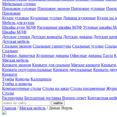
Мебельные стенки
Прихожие готовые
Прихожие эконом
Прихожие угловые
Прихо
Прихожие
Кухни угловые
Кухонные уголки
Диваны кухонные
Кухни на з
Мебель для кухни
Шкафы купе МДФ
Распашные шкафы МДФ
Угловые шкафы 
Шкафы МДФ
Детские стенки
Детские комнаты
Детские диваны
Детские кро
Детская мебель
Спальни эконом
Спальные гарнитуры
Спальные уголки
Спальн
Спальни
Пуфики, банкетки
Кухонные диваны
Офисные диваны
Тахта
К
Мягкая мебель
Кровати эконом
Кровати для спальни
Мягкие кровати
Кровати
Кровати полутороспальные
Кровати двуспальные
Кровати дву
Кровати
Тумбы
Комоды
Калошница
Тумбы и комоды
Компьютерные столы
Столы на заказ
Столы письменные
Журн
Столы
Распродажа
Бесплатная доставка
Вопрос-ответ
Контактная инф
найти
Главная
/
Мягкая мебель
/
Диван Нерль