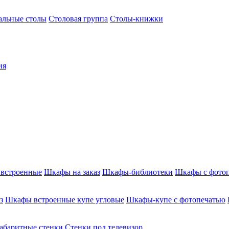
альные столы
Столовая группа
Столы-книжки
ия
встроенные
Шкафы на заказ
Шкафы-библиотеки
Шкафы с фото
з
Шкафы встроенные купе угловые
Шкафы-купе с фотопечатью
абаритные стенки
Стенки под телевизор