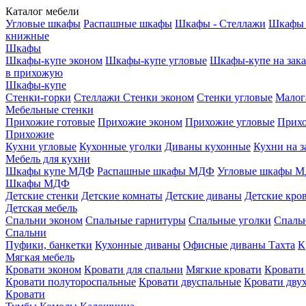
Каталог мебели
Угловые шкафы
Распашные шкафы
Шкафы - Стеллажи
Шкафы 
книжные
Шкафы
Шкафы-купе эконом
Шкафы-купе угловые
Шкафы-купе на зака
в прихожую
Шкафы-купе
Стенки-горки
Стеллажи
Стенки эконом
Стенки угловые
Малог
Мебельные стенки
Прихожие готовые
Прихожие эконом
Прихожие угловые
Прихо
Прихожие
Кухни угловые
Кухонные уголки
Диваны кухонные
Кухни на з
Мебель для кухни
Шкафы купе МДФ
Распашные шкафы МДФ
Угловые шкафы 
Шкафы МДФ
Детские стенки
Детские комнаты
Детские диваны
Детские кро
Детская мебель
Спальни эконом
Спальные гарнитуры
Спальные уголки
Спальн
Спальни
Пуфики, банкетки
Кухонные диваны
Офисные диваны
Тахта
К
Мягкая мебель
Кровати эконом
Кровати для спальни
Мягкие кровати
Кровати
Кровати полутороспальные
Кровати двуспальные
Кровати дву
Кровати