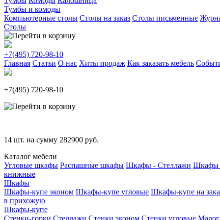
Тумбы
Комоды
Калошница
Тумбы и комоды
Компьютерные столы
Столы на заказ
Столы письменные
Журн
Столы
+7(495)
720-98-10
Главная
Статьи
О нас
Хиты продаж
Как заказать мебель
Событ
+7(495)
720-98-10
14
шт. на сумму
282900
руб.
Каталог мебели
Угловые шкафы
Распашные шкафы
Шкафы - Стеллажи
Шкафы 
книжные
Шкафы
Шкафы-купе эконом
Шкафы-купе угловые
Шкафы-купе на зака
в прихожую
Шкафы-купе
Стенки-горки
Стеллажи
Стенки эконом
Стенки угловые
Малог