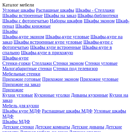
Каталог мебели
Угловые шкафы
Распашные шкафы
Шкафы - Стеллажи
Шкафы встроенные
Шкафы на заказ
Шкафы-библиотеки
Шкафы с фотопечатью
Наборы шкафов
Шкафы эконом
Шкаф-
пенал
Шкафы книжные
Шкафы
Шкафы-купе эконом
Шкафы-купе угловые
Шкафы-купе на
заказ
Шкафы встроенные купе угловые
Шкафы-купе с
фотопечатью
Шкафы купе встроенные
Шкафы-купе в
спальню
Шкафы-купе в прихожую
Шкафы-купе
Стенки-горки
Стеллажи
Стенки эконом
Стенки угловые
Малогабаритные стенки
Стенки под телевизор
Мебельные стенки
Прихожие готовые
Прихожие эконом
Прихожие угловые
Прихожие на заказ
Прихожие
Кухни угловые
Кухонные уголки
Диваны кухонные
Кухни на
заказ
Мебель для кухни
Шкафы купе МДФ
Распашные шкафы МДФ
Угловые шкафы
МДФ
Шкафы МДФ
Детские стенки
Детские комнаты
Детские диваны
Детские