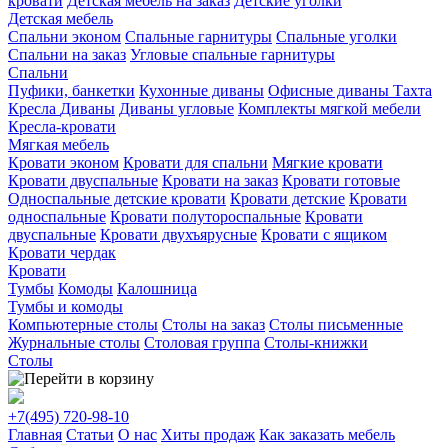
кровати
Детская мебель на заказ
Детские уголки
Детская мебель
Спальни эконом
Спальные гарнитуры
Спальные уголки
Спальни на заказ
Угловые спальные гарнитуры
Спальни
Пуфики, банкетки
Кухонные диваны
Офисные диваны
Тахта
Кресла
Диваны
Диваны угловые
Комплекты мягкой мебели
Кресла-кровати
Мягкая мебель
Кровати эконом
Кровати для спальни
Мягкие кровати
Кровати двуспальные
Кровати на заказ
Кровати готовые
Односпальные детские кровати
Кровати детские
Кровати
односпальные
Кровати полутороспальные
Кровати
двуспальные
Кровати двухъярусные
Кровати с ящиком
Кровати чердак
Кровати
Тумбы
Комоды
Калошница
Тумбы и комоды
Компьютерные столы
Столы на заказ
Столы письменные
Журнальные столы
Столовая группа
Столы-книжки
Столы
+7(495)
720-98-10
Главная
Статьи
О нас
Хиты продаж
Как заказать мебель