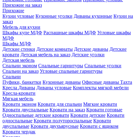
Прихожие на заказ
Прихожие
Кухни угловые
Кухонные уголки
Диваны кухонные
Кухни на
заказ
Мебель для кухни
Шкафы купе МДФ
Распашные шкафы МДФ
Угловые шкафы
МДФ
Шкафы МДФ
Детские стенки
Детские комнаты
Детские диваны
Детские
кровати
Детская мебель на заказ
Детские уголки
Детская мебель
Спальни эконом
Спальные гарнитуры
Спальные уголки
Спальни на заказ
Угловые спальные гарнитуры
Спальни
Пуфики, банкетки
Кухонные диваны
Офисные диваны
Тахта
Кресла
Диваны
Диваны угловые
Комплекты мягкой мебели
Кресла-кровати
Мягкая мебель
Кровати эконом
Кровати для спальни
Мягкие кровати
Кровати двуспальные
Кровати на заказ
Кровати готовые
Односпальные детские кровати
Кровати детские
Кровати
односпальные
Кровати полутороспальные
Кровати
двуспальные
Кровати двухъярусные
Кровати с ящиком
Кровати чердак