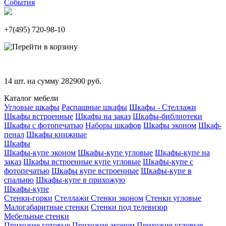
События
+7(495)
720-98-10
14
шт. на сумму
282900
руб.
Каталог мебели
Угловые шкафы
Распашные шкафы
Шкафы - Стеллажи
Шкафы встроенные
Шкафы на заказ
Шкафы-библиотеки
Шкафы с фотопечатью
Наборы шкафов
Шкафы эконом
Шкаф-
пенал
Шкафы книжные
Шкафы
Шкафы-купе эконом
Шкафы-купе угловые
Шкафы-купе на
заказ
Шкафы встроенные купе угловые
Шкафы-купе с
фотопечатью
Шкафы купе встроенные
Шкафы-купе в
спальню
Шкафы-купе в прихожую
Шкафы-купе
Стенки-горки
Стеллажи
Стенки эконом
Стенки угловые
Малогабаритные стенки
Стенки под телевизор
Мебельные стенки
Прихожие готовые
Прихожие эконом
Прихожие угловые