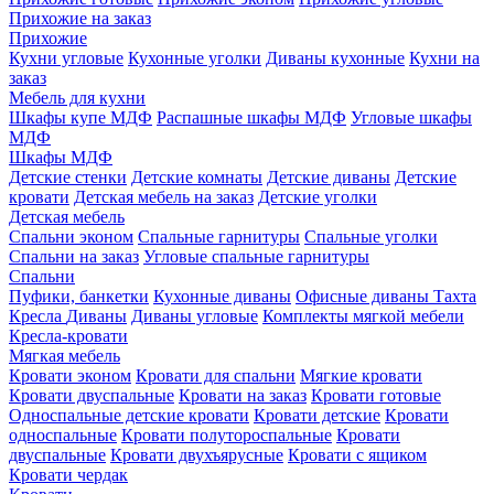
Прихожие на заказ
Прихожие
Кухни угловые
Кухонные уголки
Диваны кухонные
Кухни на
заказ
Мебель для кухни
Шкафы купе МДФ
Распашные шкафы МДФ
Угловые шкафы
МДФ
Шкафы МДФ
Детские стенки
Детские комнаты
Детские диваны
Детские
кровати
Детская мебель на заказ
Детские уголки
Детская мебель
Спальни эконом
Спальные гарнитуры
Спальные уголки
Спальни на заказ
Угловые спальные гарнитуры
Спальни
Пуфики, банкетки
Кухонные диваны
Офисные диваны
Тахта
Кресла
Диваны
Диваны угловые
Комплекты мягкой мебели
Кресла-кровати
Мягкая мебель
Кровати эконом
Кровати для спальни
Мягкие кровати
Кровати двуспальные
Кровати на заказ
Кровати готовые
Односпальные детские кровати
Кровати детские
Кровати
односпальные
Кровати полутороспальные
Кровати
двуспальные
Кровати двухъярусные
Кровати с ящиком
Кровати чердак