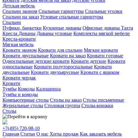
кровати
Детская мебель на заказ
Детские уголки
Детская мебель
Спальни эконом
Спальные гарнитуры
Спальные уголки
Спальни на заказ
Угловые спальные гарнитуры
Спальни
Пуфики, банкетки
Кухонные диваны
Офисные диваны
Тахта
Кресла
Диваны
Диваны угловые
Комплекты мягкой мебели
Кресла-кровати
Мягкая мебель
Кровати эконом
Кровати для спальни
Мягкие кровати
Кровати двуспальные
Кровати на заказ
Кровати готовые
Односпальные детские кровати
Кровати детские
Кровати
односпальные
Кровати полутороспальные
Кровати
двуспальные
Кровати двухъярусные
Кровати с ящиком
Кровати чердак
Кровати
Тумбы
Комоды
Калошница
Тумбы и комоды
Компьютерные столы
Столы на заказ
Столы письменные
Журнальные столы
Столовая группа
Столы-книжки
Столы
+7(495)
720-98-10
Главная
Статьи
О нас
Хиты продаж
Как заказать мебель