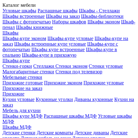
Каталог мебели
Угловые шкафы
Распашные шкафы
Шкафы - Стеллажи
Шкафы встроенные
Шкафы на заказ
Шкафы-библиотеки
Шкафы с фотопечатью
Наборы шкафов
Шкафы эконом
Шкаф-
пенал
Шкафы книжные
Шкафы
Шкафы-купе эконом
Шкафы-купе угловые
Шкафы-купе на
заказ
Шкафы встроенные купе угловые
Шкафы-купе с
фотопечатью
Шкафы купе встроенные
Шкафы-купе в
спальню
Шкафы-купе в прихожую
Шкафы-купе
Стенки-горки
Стеллажи
Стенки эконом
Стенки угловые
Малогабаритные стенки
Стенки под телевизор
Мебельные стенки
Прихожие готовые
Прихожие эконом
Прихожие угловые
Прихожие на заказ
Прихожие
Кухни угловые
Кухонные уголки
Диваны кухонные
Кухни на
заказ
Мебель для кухни
Шкафы купе МДФ
Распашные шкафы МДФ
Угловые шкафы
МДФ
Шкафы МДФ
Детские стенки
Детские комнаты
Детские диваны
Детские